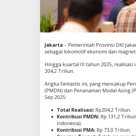
s
R
p
1
3
1
,
2
Jakarta
– Pemerintah Provinsi DKI Jaka
T
sebagai lokomotif ekonomi dan magnet 
,
M
Hingga kuartal III tahun 2025, realisasi 
a
204,2 Triliun.
g
n
e
Angka fantastis ini, yang mencakup P
t
(PMDN) dan Penanaman Modal Asing (PMA
U
Sep 2025:
t
a
m
Total Realisasi:
Rp204,2 Triliun.
a
Kontribusi PMDN:
Rp 131,2 Triliun
I
Indonesia).
n
Kontribusi PMA:
Rp 73,0 Triliun.
v
e