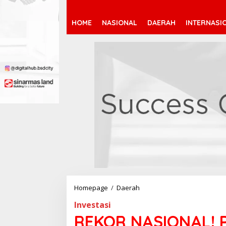
HOME
NASIONAL
DAERAH
INTERNASI
Homepage
/
Daerah
R
E
Investasi
K
O
REKOR NASIONAL! 
R