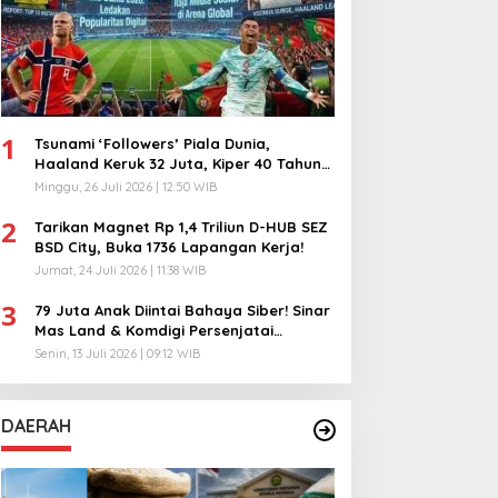
1
Tsunami ‘Followers’ Piala Dunia,
Haaland Keruk 32 Juta, Kiper 40 Tahun
Bikin Geger!
Minggu, 26 Juli 2026 | 12:50 WIB
2
Tarikan Magnet Rp 1,4 Triliun D-HUB SEZ
BSD City, Buka 1736 Lapangan Kerja!
Jumat, 24 Juli 2026 | 11:38 WIB
3
79 Juta Anak Diintai Bahaya Siber! Sinar
Mas Land & Komdigi Persenjatai
Ratusan Guru!
Senin, 13 Juli 2026 | 09:12 WIB
DAERAH