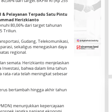
80,06% dari target BKPM RI (Rp 255
 & Pelayanan Terpadu Satu Pintu
hammad Herizkianto
nuhi 80,06% dari target tahunan
 Triliun.
ransportasi, Gudang, Telekomunikasi,
eparasi, sekaligus menegaskan daya
atas regional.
ulan semata. Herizkianto menjelaskan
 Investasi, bahwa dalam lima tahun
ara rata-rata telah meningkat sebesar
erus bertambah hingga akhir tahun
 (PMDN) menunjukkan kepercayaan
 prospek jangka panjang ekonomi