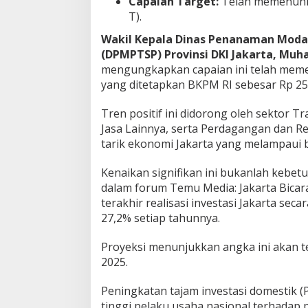
Capaian Target:
Telah memenuhi 
s
T).
t
a
Wakil Kepala Dinas Penanaman Modal
s
(DPMPTSP) Provinsi DKI Jakarta, Mu
i
mengungkapkan capaian ini telah meme
I
yang ditetapkan BKPM RI sebesar Rp 255
n
d
o
Tren positif ini didorong oleh sektor T
n
Jasa Lainnya, serta Perdagangan dan R
e
tarik ekonomi Jakarta yang melampaui b
s
i
Kenaikan signifikan ini bukanlah kebet
a
!
dalam forum Temu Media: Jakarta Bicara
terakhir realisasi investasi Jakarta sec
27,2% setiap tahunnya.
Proyeksi menunjukkan angka ini akan t
2025.
Peningkatan tajam investasi domestik
tinggi pelaku usaha nasional terhadap