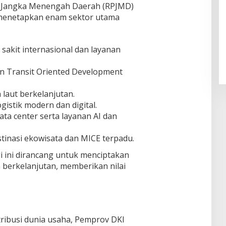
 Jangka Menengah Daerah (RPJMD)
 menetapkan enam sektor utama
Pendaftaran Istana Dibuka,
Warga Berebut Kuota
akit internasional dan layanan
Di Daerah, Nasional
|
Rabu, 5 Agustus 2026 |
09:13 WIB
an Transit Oriented Development
 laut berkelanjutan.
istik modern dan digital.
ata center serta layanan AI dan
inasi ekowisata dan MICE terpadu.
 ini dirancang untuk menciptakan
n berkelanjutan, memberikan nilai
tribusi dunia usaha, Pemprov DKI