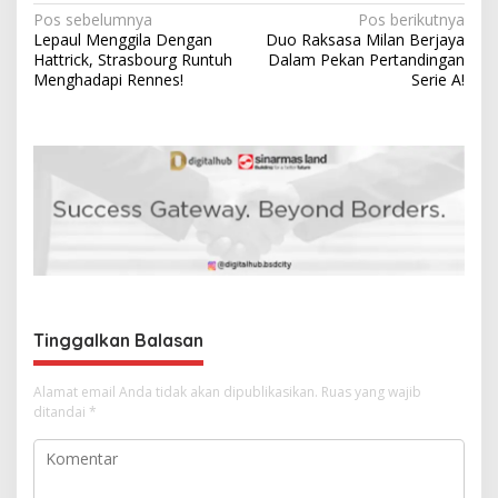
N
Pos sebelumnya
Pos berikutnya
Lepaul Menggila Dengan
Duo Raksasa Milan Berjaya
a
Hattrick, Strasbourg Runtuh
Dalam Pekan Pertandingan
v
Menghadapi Rennes!
Serie A!
i
g
a
s
i
p
o
s
Tinggalkan Balasan
Alamat email Anda tidak akan dipublikasikan.
Ruas yang wajib
ditandai
*