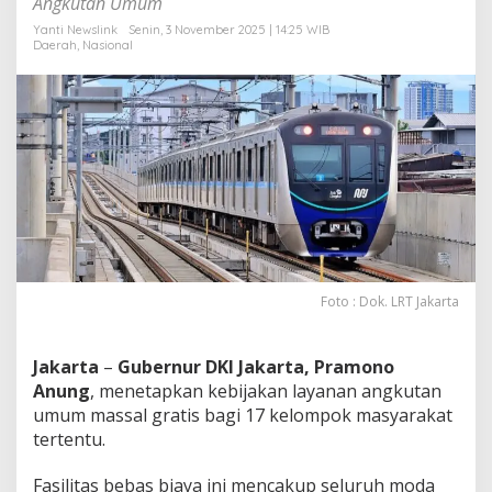
Angkutan Umum
J
a
Yanti Newslink
Senin, 3 November 2025 | 14:25 WIB
Daerah
,
Nasional
k
a
r
t
a
Foto : Dok. LRT Jakarta
Jakarta
–
Gubernur DKI Jakarta, Pramono
Anung
, menetapkan kebijakan layanan angkutan
umum massal gratis bagi 17 kelompok masyarakat
tertentu.
Fasilitas bebas biaya ini mencakup seluruh moda