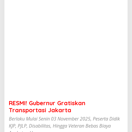
r
n
u
r
G
r
a
t
i
s
k
a
n
T
r
a
n
s
p
RESMI! Gubernur Gratiskan
o
r
Transportasi Jakarta
t
Berlaku Mulai Senin 03 November 2025, Peserta Didik
a
s
KJP, PJLP, Disabilitas, Hingga Veteran Bebas Biaya
i