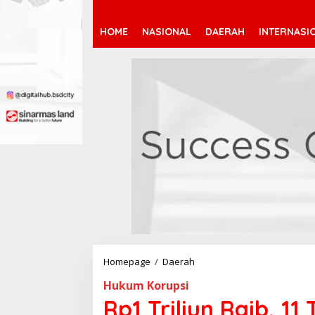
HOME
NASIONAL
DAERAH
INTERNASI
Homepage
/
Daerah
R
p
Hukum Korupsi
1
T
Rp1 Triliun Raib, 1
r