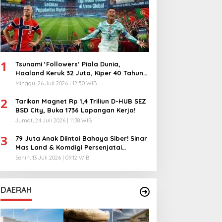
1
Tsunami ‘Followers’ Piala Dunia,
Haaland Keruk 32 Juta, Kiper 40 Tahun
Bikin Geger!
Minggu, 26 Juli 2026 | 12:50 WIB
2
Tarikan Magnet Rp 1,4 Triliun D-HUB SEZ
BSD City, Buka 1736 Lapangan Kerja!
Jumat, 24 Juli 2026 | 11:38 WIB
3
79 Juta Anak Diintai Bahaya Siber! Sinar
Mas Land & Komdigi Persenjatai
Ratusan Guru!
Senin, 13 Juli 2026 | 09:12 WIB
DAERAH