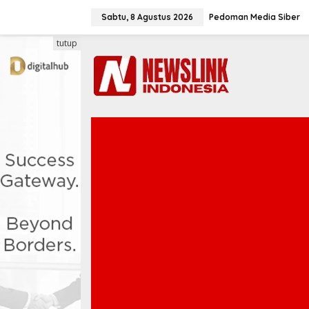
L
e
Sabtu, 8 Agustus 2026
Pedoman Media Siber
w
a
tutup
t
i
k
e
k
o
n
t
e
n