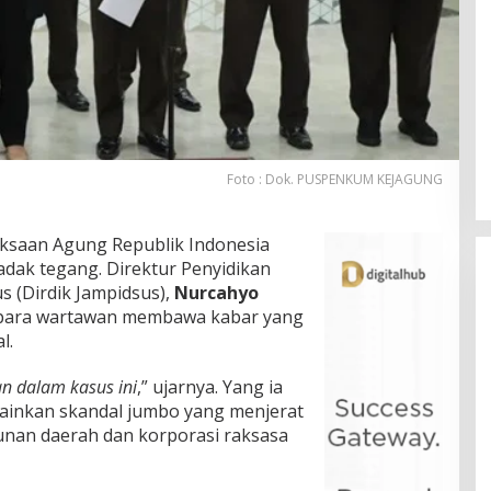
Foto : Dok. PUSPENKUM KEJAGUNG
ksaan Agung Republik Indonesia
dadak tegang. Direktur Penyidikan
 (Dirdik Jampidsus),
Nurcahyo
para wartawan membawa kabar yang
l.
n dalam kasus ini
,” ujarnya. Yang ia
lainkan skandal jumbo yang menjerat
unan daerah dan korporasi raksasa