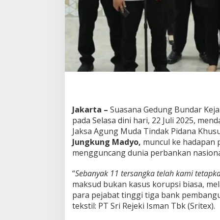
d
a
l
K
r
e
d
i
t
S
r
i
Jakarta –
Suasana Gedung Bundar Keja
t
pada Selasa dini hari, 22 Juli 2025, men
e
Jaksa Agung Muda Tindak Pidana Khusus
x
T
Jungkung Madyo,
muncul ke hadapan 
e
mengguncang dunia perbankan nasiona
r
b
“
Sebanyak 11 tersangka telah kami tetapka
o
maksud bukan kasus korupsi biasa, me
n
g
para pejabat tinggi tiga bank pembang
k
tekstil: PT Sri Rejeki Isman Tbk (Sritex).
a
r