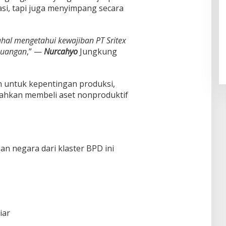
si, tapi juga menyimpang secara
Pendaftaran Istana Dibuka,
Warga Berebut Kuota
hal mengetahui kewajiban PT Sritex
Di Daerah, Nasional
|
Rabu, 5 Agustus 2026 |
keuangan
,” —
Nurcahyo
Jungkung
09:13 WIB
n untuk kepentingan produksi,
ahkan membeli aset nonproduktif
 negara dari klaster BPD ini
iar