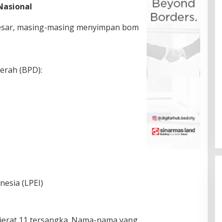
Nasional
 besar, masing-masing menyimpan bom
erah (BPD):
esia (LPEI)
njerat 11 tersangka. Nama-nama yang