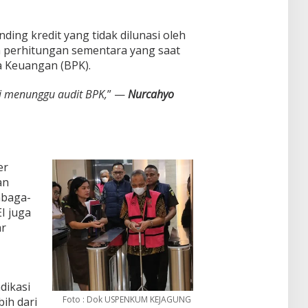
ding kredit yang tidak dilunasi oleh
an perhitungan sementara yang saat
a Keuangan (BPK).
mi menunggu audit BPK,
” —
Nurcahyo
er
an
mbaga-
I juga
ar
dikasi
Foto : Dok USPENKUM KEJAGUNG
bih dari