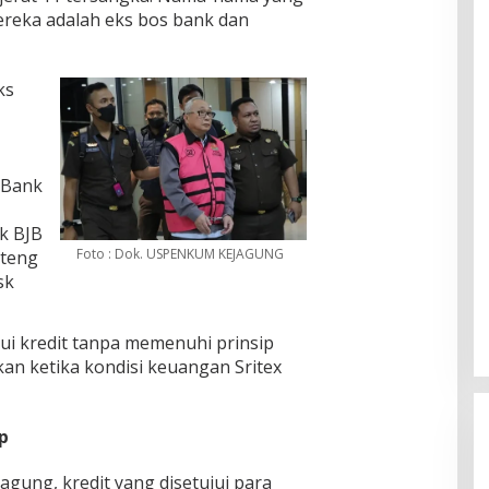
eka adalah eks bos bank dan
ks
t Bank
nk BJB
Foto : Dok. USPENKUM KEJAGUNG
ateng
sk
ui kredit tanpa memenuhi prinsip
kan ketika kondisi keuangan Sritex
p
gung, kredit yang disetujui para