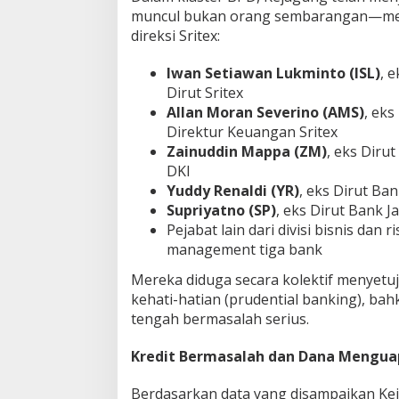
muncul bukan orang sembarangan—mer
direksi Sritex:
Iwan Setiawan Lukminto (ISL)
, e
Dirut Sritex
Allan Moran Severino (AMS)
, eks
Direktur Keuangan Sritex
Zainuddin Mappa (ZM)
, eks Diru
DKI
Yuddy Renaldi (YR)
, eks Dirut Ba
Supriyatno (SP)
, eks Dirut Bank J
Pejabat lain dari divisi bisnis dan ri
management tiga bank
Mereka diduga secara kolektif menyetuj
kehati-hatian (prudential banking), bah
tengah bermasalah serius.
Kredit Bermasalah dan Dana Mengua
Berdasarkan data yang disampaikan Keja