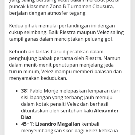
P
puncak klasemen Zona B Turnamen Clausura,
o
berjalan dengan atmosfer tegang.
i
n
!
Kedua pihak memulai pertandingan ini dengan
cukup seimbang. Baik Riestra maupun Velez saling
tampil ganas dalam menciptakan peluang gol.
Kebuntuan lantas baru dipecahkan dalam
penghujung babak pertama oleh Riestra. Namun
dalam menit-menit penutupan menjelang jeda
turun minum, Velez mampu memberi balasan dan
menyamakan kedudukan.
38’
: Pablo Monje melepaskan lemparan dari
sisi lapangan yang terbang jauh menuju
dalam kotak penalti Velez dan berhasil
dituntaskan oleh sentuhan kaki
Alexander
Diaz
.
45+1’
:
Lisandro Magallan
kembali
menyeimbangkan skor bagi Velez ketika ia