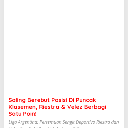
b
u
t
P
o
s
i
s
i
D
i
P
u
n
c
a
k
K
l
Saling Berebut Posisi Di Puncak
a
s
Klasemen, Riestra & Velez Berbagi
e
Satu Poin!
m
e
Liga Argentina: Pertemuan Sengit Deportivo Riestra dan
n