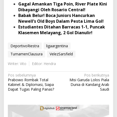
Gagal Amankan Tiga Poin, River Plate Kini
Dibayangi Oleh Rosario Central!
Babak Belur! Boca Juniors Hancurkan
Newell’s Old Boys Dalam Pesta Lima Gol!
Estudiantes Ditahan Barracas 1-1, Puncak
Klasemen Melayang, 2 Gol Dianulir!
DeportivoRiestra
ligaargentina
TurnamenClausura
VelezSarsfield
Writer: Vito
Editor: Hendra
N
Pos sebelumnya
Pos berikutnya
Prabowo Rombak Total
Misi Garuda Lolos Piala
a
Kabinet & Diplomasi, Siapa
Dunia di Kandang Arab
v
Dapat Tugas Paling Panas?
Saudi
i
g
a