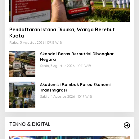
Pendaftaran Istana Dibuka, Warga Berebut
Kuota
Rabu, 5 Agustus 2026 | 09:13 WIB
Skandal Beras Bernutrisi Dibongkar
Negara
Senin, 3 Agustus 2026 | 10:11 WIB
Akademisi Rombak Poros Ekonomi
Transmigrasi
Sabtu, 1 Agustus 2026 | 10:17 WIB
TEKNO & DIGITAL