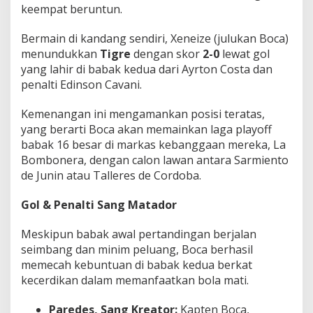
keempat beruntun.
Bermain di kandang sendiri, Xeneize (julukan Boca)
menundukkan
Tigre
dengan skor
2-0
lewat gol
yang lahir di babak kedua dari Ayrton Costa dan
penalti Edinson Cavani.
Kemenangan ini mengamankan posisi teratas,
yang berarti Boca akan memainkan laga playoff
babak 16 besar di markas kebanggaan mereka, La
Bombonera, dengan calon lawan antara Sarmiento
de Junin atau Talleres de Cordoba.
Gol & Penalti Sang Matador
Meskipun babak awal pertandingan berjalan
seimbang dan minim peluang, Boca berhasil
memecah kebuntuan di babak kedua berkat
kecerdikan dalam memanfaatkan bola mati.
Paredes, Sang Kreator:
Kapten Boca,