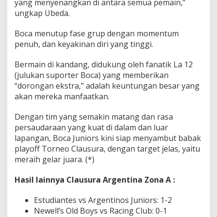
yang menyenangkan di antara semua pemain,”
ungkap Ubeda.
Boca menutup fase grup dengan momentum
penuh, dan keyakinan diri yang tinggi.
Bermain di kandang, didukung oleh fanatik La 12
(julukan suporter Boca) yang memberikan
“dorongan ekstra,” adalah keuntungan besar yang
akan mereka manfaatkan.
Dengan tim yang semakin matang dan rasa
persaudaraan yang kuat di dalam dan luar
lapangan, Boca Juniors kini siap menyambut babak
playoff Torneo Clausura, dengan target jelas, yaitu
meraih gelar juara. (*)
Hasil lainnya Clausura Argentina Zona A :
Estudiantes vs Argentinos Juniors: 1-2
Newell’s Old Boys vs Racing Club: 0-1