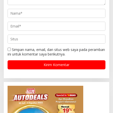
Simpan nama, email, dan situs web saya pada peramban
ini untuk komentar saya berikutnya.