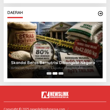
DAERAH
A
Skandal Beras Bernutrisi Dibongkar Negara
T
Di Daerah, Nasional
|
Senin, 3 Agustus 2026 | 10:11 WIB
Di
Copyright © 2025 newslinkindonesia.com