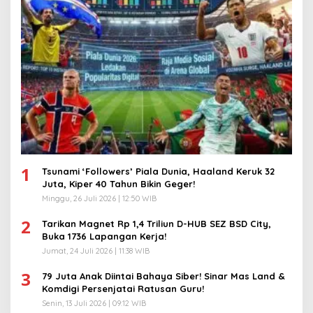
1
Tsunami ‘Followers’ Piala Dunia, Haaland Keruk 32
Juta, Kiper 40 Tahun Bikin Geger!
Minggu, 26 Juli 2026 | 12:50 WIB
2
Tarikan Magnet Rp 1,4 Triliun D-HUB SEZ BSD City,
Buka 1736 Lapangan Kerja!
Jumat, 24 Juli 2026 | 11:38 WIB
3
79 Juta Anak Diintai Bahaya Siber! Sinar Mas Land &
Komdigi Persenjatai Ratusan Guru!
Senin, 13 Juli 2026 | 09:12 WIB