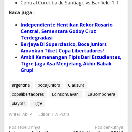
Central Cordoba de Santiago vs Banfield: 1-1
Baca juga :
Independiente Hentikan Rekor Rosario
Central, Sementara Godoy Cruz
Terdegradasi
Berjaya Di Superclasico, Boca Juniors
Amankan Tiket Copa Libertadores!
Ambil Kemenangan Tipis Dari Estudiantes,
Tigre Jaga Asa Menjelang Akhir Babak
Grup!
argentina
bocajuniors
Clausura
copalibertadores
EdinsonCavani
LaBombonera
playoff
Tigre
Writer: Abi P
Editor: H.A Putra
N
Pos sebelumnya
Pos berikutnya