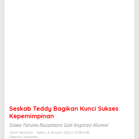
y
B
a
g
i
k
a
n
K
u
n
c
i
S
u
k
s
e
s
Seskab Teddy Bagikan Kunci Sukses
K
e
Kepemimpinan
p
Siswa Taruna Nusantara Gali Inspirasi Alumni
e
m
Yanti Newslink
Sabtu, 3 Januari 2026 | 14:58 WIB
i
Daerah
,
Nasional