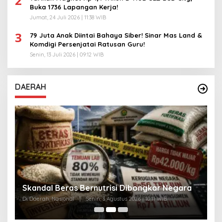
2
Buka 1736 Lapangan Kerja!
Jumat, 24 Juli 2026 | 11:38 WIB
3
79 Juta Anak Diintai Bahaya Siber! Sinar Mas Land &
Komdigi Persenjatai Ratusan Guru!
Senin, 13 Juli 2026 | 09:12 WIB
DAERAH
A
Skandal Beras Bernutrisi Dibongkar Negara
T
Di Daerah, Nasional
|
Senin, 3 Agustus 2026 | 10:11 WIB
Di