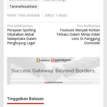
TarunaNusantara
Writer: Yanti Abdullah
Editor: Y Abdul
N
Pos sebelumnya
Pos berikutnya
Perayaan Sporting
Toulouse Menjadi Korban
a
Dibatalkan Akibat
Terbaru Dalam Mimpi Indah
v
Malapetaka Dalam
Lens Di Panggung
Penghujung Laga!
Domestik!
i
g
a
s
i
p
o
s
Tinggalkan Balasan