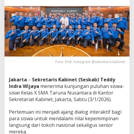
m
p
i
n
a
n
Foto: Dok. Instagram @sekretaris.kabinet
Jakarta
–
Sekretaris Kabinet (Seskab) Teddy
Indra Wijaya
menerima kunjungan puluhan siswa-
siswi Kelas X SMA Taruna Nusantara di Kantor
Sekretariat Kabinet, Jakarta, Sabtu (3/1/2026).
Pertemuan ini menjadi ajang dialog interaktif bagi
para siswa untuk mendalami nilai kepemimpinan
langsung dari tokoh nasional sekaligus senior
mereka.