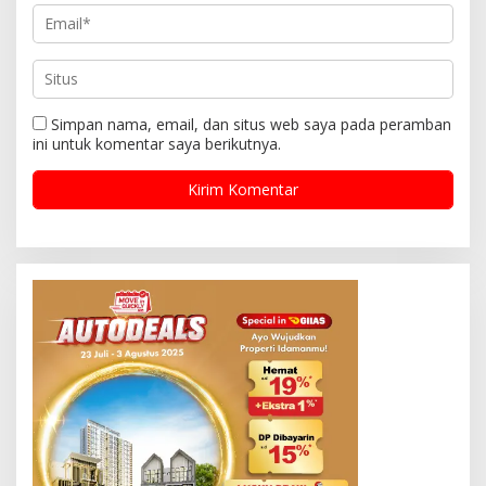
Simpan nama, email, dan situs web saya pada peramban
ini untuk komentar saya berikutnya.