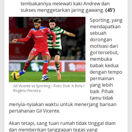
tembakannya melewati kaki Andrew dan
sukses menggetarkan jaring gawang.
(45’)
Sporting, yang
mendapatkan
sebuah
dorongan
motivasi dari
gol tersebut,
membuka
babak kedua
dengan tempo
permainan
yang lebih
Gil Vicente vs Sporting – Foto: Dok. A Bola /
baik. Pihak
Rogério Ferreira
tamu tidak
menyia-nyiakan waktu untuk menerjang barisan
pertahanan Gil Vicente.
Akan tetapi, sang tuan rumah tidak tinggal diam
dan memberikan tanggapan tegas yang