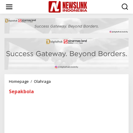
L
e
w
a
t
i
k
e
k
o
n
t
e
n
Homepage
/
Olahraga
P
e
Sepakbola
r
a
y
a
a
n
S
p