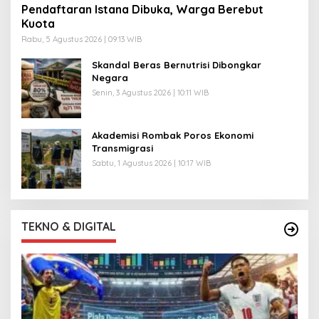
Pendaftaran Istana Dibuka, Warga Berebut
Kuota
Rabu, 5 Agustus 2026 | 09:13 WIB
Skandal Beras Bernutrisi Dibongkar
Negara
Senin, 3 Agustus 2026 | 10:11 WIB
Akademisi Rombak Poros Ekonomi
Transmigrasi
Sabtu, 1 Agustus 2026 | 10:17 WIB
TEKNO & DIGITAL