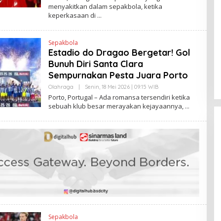
E
K
menyakitkan dalam sepakbola, ketika
H
keperkasaan di
H
E
N
D
Sepakbola
R
A
Estadio do Dragao Bergetar! Gol
N
Bunuh Diri Santa Clara
E
W
Sempurnakan Pesta Juara Porto
S
L
Olahraga
|
Senin, 18 Mei 2026 | 09:15 WIB
O
I
L
Porto, Portugal – Ada romansa tersendiri ketika
N
E
K
sebuah klub besar merayakan kejayaannya,
H
H
E
N
D
R
A
N
E
W
S
L
I
N
K
Sepakbola