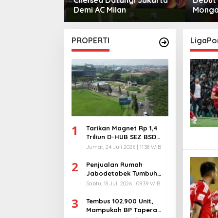
mero
Demi AC Milan
Monga
Manche
PROPERTI
LigaPo
1
Tarikan Magnet Rp 1,4
Triliun D-HUB SEZ BSD
City, Buka 1736
Jumat, 24 Juli 2026 | 11:38 WIB
Lapangan Kerja!
2
Penjualan Rumah
Jabodetabek Tumbuh
94%! Developer
Sabtu, 18 Juli 2026 | 09:39 WIB
Langsung Lempar Diskon
3
Ekstra
Tembus 102.900 Unit,
Mampukah BP Tapera