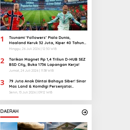
1
Tsunami ‘Followers’ Piala Dunia,
Haaland Keruk 32 Juta, Kiper 40 Tahun
Bikin Geger!
Minggu, 26 Juli 2026 | 12:50 WIB
2
Tarikan Magnet Rp 1,4 Triliun D-HUB SEZ
BSD City, Buka 1736 Lapangan Kerja!
Jumat, 24 Juli 2026 | 11:38 WIB
3
79 Juta Anak Diintai Bahaya Siber! Sinar
Mas Land & Komdigi Persenjatai
Ratusan Guru!
Senin, 13 Juli 2026 | 09:12 WIB
DAERAH