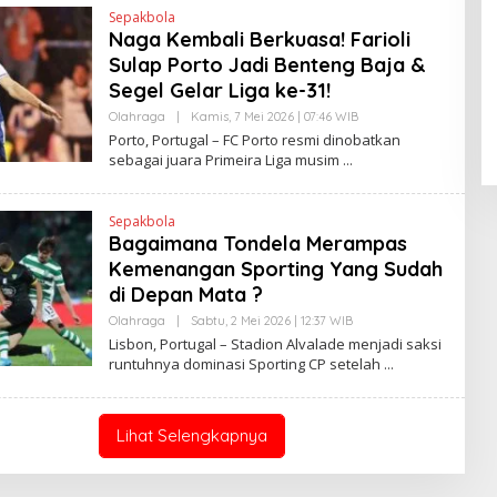
N
Sepakbola
D
Naga Kembali Berkuasa! Farioli
R
A
Pendaftaran Istana Dibuka,
Sulap Porto Jadi Benteng Baja &
N
Warga Berebut Kuota
E
Segel Gelar Liga ke-31!
W
Di Daerah, Nasional
|
Rabu, 5 Agustus 2026 |
S
Olahraga
|
Kamis, 7 Mei 2026 | 07:46 WIB
O
09:13 WIB
L
L
Porto, Portugal – FC Porto resmi dinobatkan
I
E
sebagai juara Primeira Liga musim
N
H
K
H
E
N
Sepakbola
D
Bagaimana Tondela Merampas
R
A
Kemenangan Sporting Yang Sudah
N
E
di Depan Mata ?
W
S
Olahraga
|
Sabtu, 2 Mei 2026 | 12:37 WIB
O
L
L
Lisbon, Portugal – Stadion Alvalade menjadi saksi
I
E
runtuhnya dominasi Sporting CP setelah
N
H
K
H
E
N
D
Lihat Selengkapnya
R
A
N
E