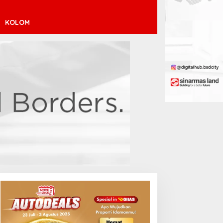
KOLOM
endaftaran Istana Dibuka,
Atletico Madrid Incar