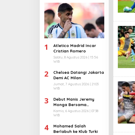
1
Atletico Madrid Incar
Cristian Romero
Sabtu, 8 Agustus 2026 | 15:56
WIB
2
Chelsea Datangi Jakarta
Demi AC Milan
Jumat, 7 Agustus 2026 | 21:03
WIB
3
Debut Manis Jeremy
Monga Bersama
Manchester City
Kamis, 6 Agustus 2026 | 07:38
WIB
4
Mohamed Salah
Berlabuh ke Klub Turki