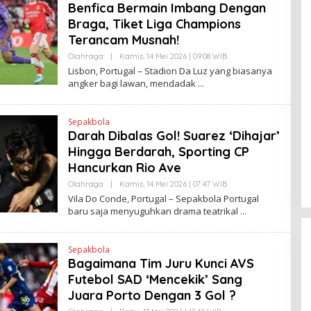
Benfica Bermain Imbang Dengan
Braga, Tiket Liga Champions
Terancam Musnah!
Olahraga
|
Kamis, 14 Mei 2026 | 09:08 WIB
O
L
Lisbon, Portugal – Stadion Da Luz yang biasanya
E
angker bagi lawan, mendadak
H
H
E
N
Sepakbola
D
Darah Dibalas Gol! Suarez ‘Dihajar’
R
A
Hingga Berdarah, Sporting CP
N
E
Hancurkan Rio Ave
W
S
Olahraga
|
Kamis, 14 Mei 2026 | 07:47 WIB
O
L
L
Vila Do Conde, Portugal – Sepakbola Portugal
I
E
baru saja menyuguhkan drama teatrikal
N
H
K
H
E
N
Sepakbola
D
Bagaimana Tim Juru Kunci AVS
R
A
Futebol SAD ‘Mencekik’ Sang
N
E
Juara Porto Dengan 3 Gol ?
W
S