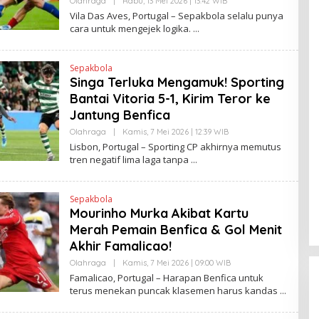
Olahraga
|
Rabu, 13 Mei 2026 | 13:42 WIB
O
L
L
Vila Das Aves, Portugal – Sepakbola selalu punya
I
E
cara untuk mengejek logika.
N
H
K
H
E
N
Sepakbola
D
Singa Terluka Mengamuk! Sporting
R
A
Bantai Vitoria 5-1, Kirim Teror ke
N
E
Jantung Benfica
W
S
Olahraga
|
Kamis, 7 Mei 2026 | 12:39 WIB
O
L
L
Lisbon, Portugal – Sporting CP akhirnya memutus
I
E
tren negatif lima laga tanpa
N
H
K
H
E
N
Sepakbola
D
Mourinho Murka Akibat Kartu
R
A
Merah Pemain Benfica & Gol Menit
N
E
Akhir Famalicao!
W
S
Olahraga
|
Kamis, 7 Mei 2026 | 09:00 WIB
O
L
L
Famalicao, Portugal – Harapan Benfica untuk
I
E
terus menekan puncak klasemen harus kandas
N
H
K
H
E