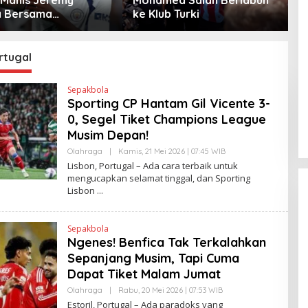
 Bersama
ke Klub Turki
W
ster City
rtugal
Sepakbola
Sporting CP Hantam Gil Vicente 3-
0, Segel Tiket Champions League
Musim Depan!
Olahraga
|
Kamis, 21 Mei 2026 | 07:45 WIB
O
L
Lisbon, Portugal – Ada cara terbaik untuk
E
mengucapkan selamat tinggal, dan Sporting
H
Lisbon
H
E
N
D
Sepakbola
R
A
Ngenes! Benfica Tak Terkalahkan
N
Sepanjang Musim, Tapi Cuma
E
W
Dapat Tiket Malam Jumat
S
L
Olahraga
|
Rabu, 20 Mei 2026 | 07:53 WIB
O
I
L
Estoril, Portugal – Ada paradoks yang
N