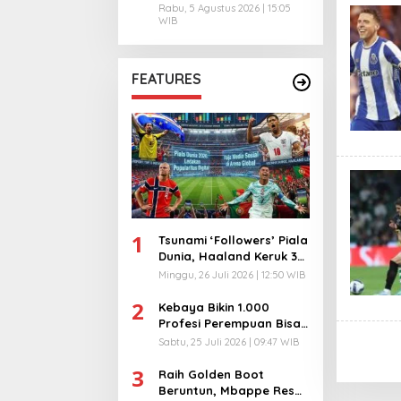
Rabu, 5 Agustus 2026 | 15:05
WIB
FEATURES
1
Tsunami ‘Followers’ Piala
Dunia, Haaland Keruk 32
Juta, Kiper 40 Tahun
Minggu, 26 Juli 2026 | 12:50 WIB
Bikin Geger!
2
Kebaya Bikin 1.000
Profesi Perempuan Bisa
Menyatu di Arena
Sabtu, 25 Juli 2026 | 09:47 WIB
Komunikasi Global!
3
Raih Golden Boot
Beruntun, Mbappe Resmi