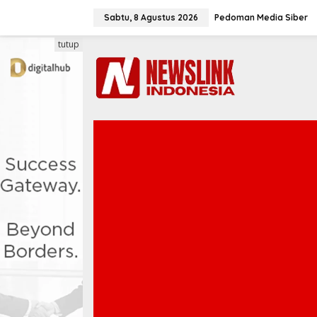
L
e
Sabtu, 8 Agustus 2026
Pedoman Media Siber
w
a
tutup
t
i
k
e
k
o
n
t
e
n