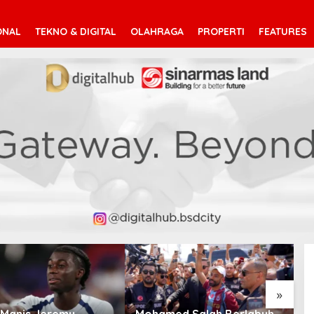
ONAL
TEKNO & DIGITAL
OLAHRAGA
PROPERTI
FEATURES
»
Manis Jeremy
Mohamed Salah Berlabuh
P