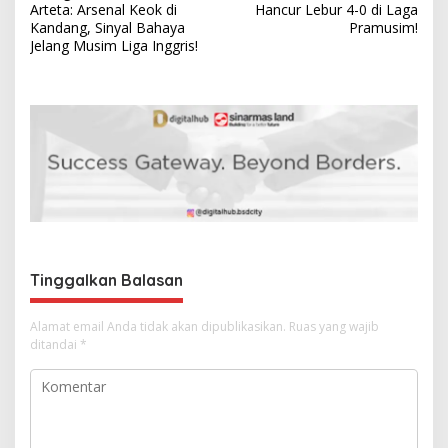
a
Arteta: Arsenal Keok di
Hancur Lebur 4-0 di Laga
v
Kandang, Sinyal Bahaya
Pramusim!
Jelang Musim Liga Inggris!
i
g
a
s
i
p
o
s
Tinggalkan Balasan
Alamat email Anda tidak akan dipublikasikan.
Ruas yang wajib
ditandai
*