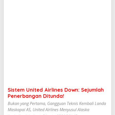
e
d
A
i
r
l
i
n
e
s
D
o
w
n
:
S
e
j
u
Sistem United Airlines Down: Sejumlah
m
l
Penerbangan Ditunda!
a
Bukan yang Pertama, Gangguan Teknis Kembali Landa
h
P
Maskapai AS, United Airlines Menyusul Alaska
e