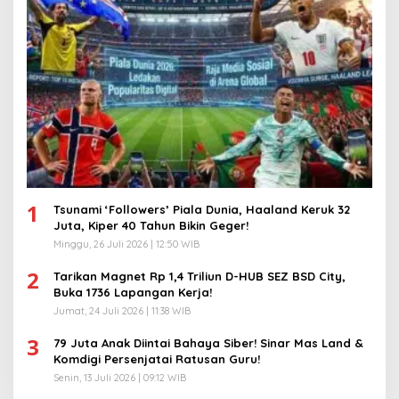
1
Tsunami ‘Followers’ Piala Dunia, Haaland Keruk 32
Juta, Kiper 40 Tahun Bikin Geger!
Minggu, 26 Juli 2026 | 12:50 WIB
2
Tarikan Magnet Rp 1,4 Triliun D-HUB SEZ BSD City,
Buka 1736 Lapangan Kerja!
Jumat, 24 Juli 2026 | 11:38 WIB
3
79 Juta Anak Diintai Bahaya Siber! Sinar Mas Land &
Komdigi Persenjatai Ratusan Guru!
Senin, 13 Juli 2026 | 09:12 WIB