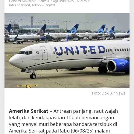
Hendra Newslink
Kamis, 7 Agustus 2025 | 12:21 WIB
n
Internasional
,
Tekno & Digital
e
r
b
a
n
g
a
n
D
i
t
u
n
d
a
!
Foto: Dok. AP News
Amerika Serikat
– Antrean panjang, raut wajah
lelah, dan ketidakpastian. Itulah pemandangan
yang menyelimuti beberapa bandara tersibuk di
Amerika Serikat pada Rabu (06/08/25) malam.