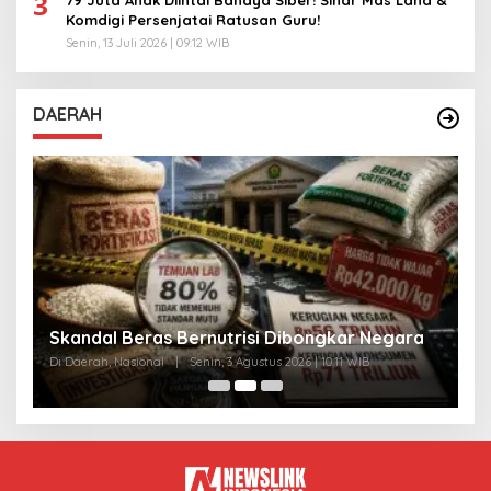
3
Komdigi Persenjatai Ratusan Guru!
Senin, 13 Juli 2026 | 09:12 WIB
DAERAH
A
Skandal Beras Bernutrisi Dibongkar Negara
T
Di Daerah, Nasional
|
Senin, 3 Agustus 2026 | 10:11 WIB
Di