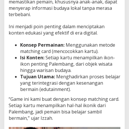
memastikan pemain, khususnya anak-anak, dapat
menyerap informasi budaya lokal tanpa merasa
terbebani.
Ini menjadi poin penting dalam menciptakan
konten edukasi yang efektif di era digital.
Konsep Permainan:
Menggunakan metode
matching card (mencocokkan kartu).
Isi Konten:
Setiap kartu menampilkan ikon-
ikon penting Palembang, dari objek wisata
hingga warisan budaya.
Tujuan Utama:
Menghadirkan proses belajar
yang terintegrasi dengan kesenangan
bermain (edutainment).
“Game ini kami buat dengan konsep matching card.
Setiap kartu menampilkan hal-hal ikonik dari
Palembang, jadi pemain bisa belajar sambil
bermain,” ujar Izzah.