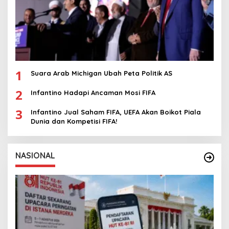
1
Suara Arab Michigan Ubah Peta Politik AS
2
Infantino Hadapi Ancaman Mosi FIFA
3
Infantino Jual Saham FIFA, UEFA Akan Boikot Piala
Dunia dan Kompetisi FIFA!
NASIONAL