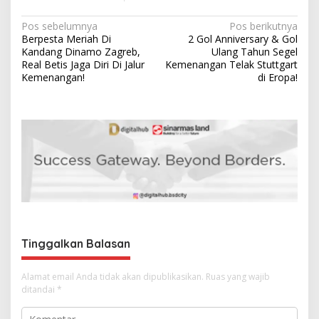
N
Pos sebelumnya
Pos berikutnya
Berpesta Meriah Di
2 Gol Anniversary & Gol
a
Kandang Dinamo Zagreb,
Ulang Tahun Segel
v
Real Betis Jaga Diri Di Jalur
Kemenangan Telak Stuttgart
Kemenangan!
di Eropa!
i
g
a
s
i
p
o
s
Tinggalkan Balasan
Alamat email Anda tidak akan dipublikasikan.
Ruas yang wajib
ditandai
*