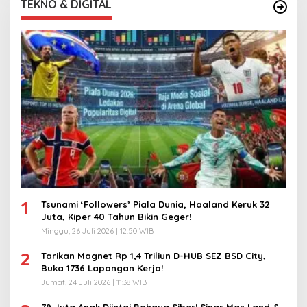
TEKNO & DIGITAL
1
Tsunami ‘Followers’ Piala Dunia, Haaland Keruk 32
Juta, Kiper 40 Tahun Bikin Geger!
Minggu, 26 Juli 2026 | 12:50 WIB
2
Tarikan Magnet Rp 1,4 Triliun D-HUB SEZ BSD City,
Buka 1736 Lapangan Kerja!
Jumat, 24 Juli 2026 | 11:38 WIB
79 Juta Anak Diintai Bahaya Siber! Sinar Mas Land &