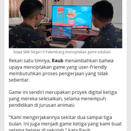
Siswa SMK Negeri 5 Palembang menciptakan game edukasi
Rekan satu timnya,
Raub
menambahkan bahwa
upaya menciptakan game yang user-friendly
membutuhkan proses pengerjaan yang tidak
sebentar.
Game ini sendiri merupakan proyek digital ketiga
yang mereka selesaikan, selama menempuh
pendidikan di jurusan animasi.
“Kami mengerjakannya sekitar dua sampai tiga
bulan. Ini juga menjadi game ketiga yang kami buat
selama belajar di sekolah,” kata Raub.