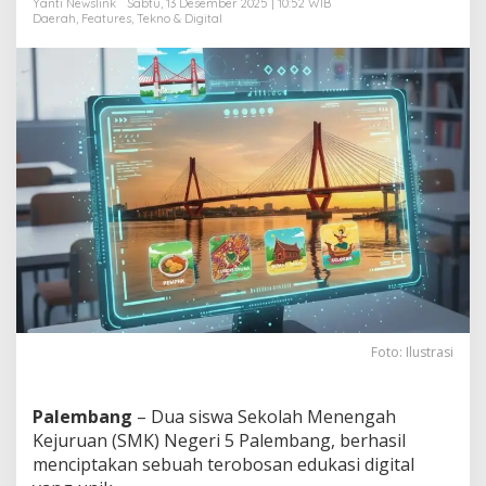
Yanti Newslink
Sabtu, 13 Desember 2025 | 10:52 WIB
i
Daerah
,
Features
,
Tekno & Digital
s
a
n
E
m
a
s
!
Foto: Ilustrasi
Palembang
– Dua siswa Sekolah Menengah
Kejuruan (SMK) Negeri 5 Palembang, berhasil
menciptakan sebuah terobosan edukasi digital