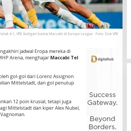
elak 4-1, VfB Stuttgart bantai Maccabi di Europe League - Foto: Dok VfB
gakhiri jadwal Eropa mereka di
i MHP Arena, menghajar
Maccabi Tel
leh gol-gol dari Lorenz Assignon
ilian Mittelstadt, dan gol penutup
n 12 poin krusial, tetapi juga
gi Mittelstadt dan kiper Alex Nubel,
i Vagnoman.