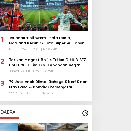
1
Tsunami ‘Followers’ Piala Dunia,
Haaland Keruk 32 Juta, Kiper 40 Tahun
Bikin Geger!
Minggu, 26 Juli 2026 | 12:50 WIB
2
Tarikan Magnet Rp 1,4 Triliun D-HUB SEZ
BSD City, Buka 1736 Lapangan Kerja!
Jumat, 24 Juli 2026 | 11:38 WIB
3
79 Juta Anak Diintai Bahaya Siber! Sinar
Mas Land & Komdigi Persenjatai
Ratusan Guru!
Senin, 13 Juli 2026 | 09:12 WIB
DAERAH