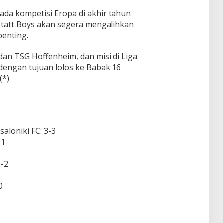
ada kompetisi Eropa di akhir tahun
statt Boys akan segera mengalihkan
penting.
n TSG Hoffenheim, dan misi di Liga
 dengan tujuan lolos ke Babak 16
(*)
aloniki FC: 3-3
-1
1-2
0