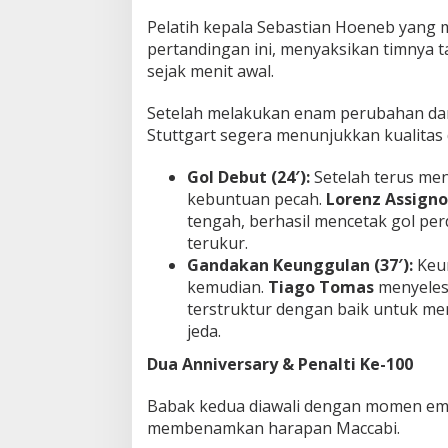
a
Pelatih kepala Sebastian Hoeneb yang
r
pertandingan ini, menyaksikan timnya t
t
sejak menit awal.
d
i
E
Setelah melakukan enam perubahan dari
r
Stuttgart segera menunjukkan kualitas
o
p
Gol Debut (24′):
Setelah terus me
a
kebuntuan pecah.
Lorenz Assign
!
tengah, berhasil mencetak gol per
terukur.
Gandakan Keunggulan (37′):
Keun
kemudian.
Tiago Tomas
menyeles
terstruktur dengan baik untuk me
jeda.
Dua Anniversary & Penalti Ke-100
Babak kedua diawali dengan momen emo
membenamkan harapan Maccabi.