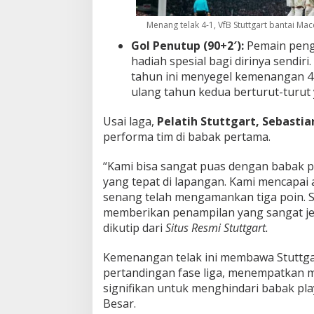
Menang telak 4-1, VfB Stuttgart bantai Mac
Gol Penutup (90+2′):
Pemain pen
hadiah spesial bagi dirinya sendir
tahun ini menyegel kemenangan 4-1 
ulang tahun kedua berturut-turut 
Usai laga,
Pelatih Stuttgart, Sebasti
performa tim di babak pertama.
“Kami bisa sangat puas dengan babak pe
yang tepat di lapangan. Kami mencapai 
senang telah mengamankan tiga poin. S
memberikan penampilan yang sangat jel
dikutip dari
Situs Resmi Stuttgart.
Kemenangan telak ini membawa Stuttg
pertandingan fase liga, menempatkan m
signifikan untuk menghindari babak pl
Besar.