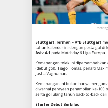
e
g
e
l
K
e
Menang t
m
e
n
Stuttgart, Jerman
–
VfB Stuttgart
men
a
tahun kalender ini dengan pesta gol d
n
g
Aviv 4-1
pada Matchday 6 Liga Europa.
a
n
Kemenangan telak ini dipersembahkan o
T
(debut gol), Tiago Tomas, penalti Maxim
e
Josha Vagnoman.
l
a
k
Kemenangan ini bukan hanya mengamanka
S
diwarnai perayaan penampilan ke-100 ba
t
serta gol ulang tahun back-to-back dar
u
t
t
Starter Debut Berkilau
g