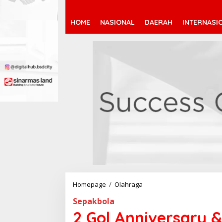
HOME
NASIONAL
DAERAH
INTERNASI
Homepage
/
Olahraga
2
G
Sepakbola
o
l
2 Gol Anniversary 
A