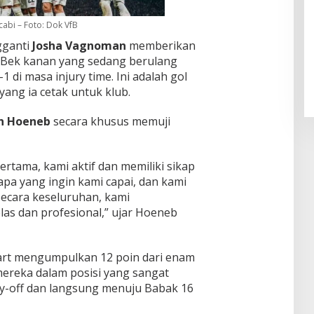
cabi – Foto: Dok VfB
Pendaftaran Istana Dibuka,
gganti
Josha Vagnoman
memberikan
Warga Berebut Kuota
i. Bek kanan yang sedang berulang
Di Daerah, Nasional
|
Rabu, 5 Agustus 2026 |
di masa injury time. Ini adalah gol
09:13 WIB
yang ia cetak untuk klub.
an Hoeneb
secara khusus memuji
rtama, kami aktif dan memiliki sikap
apa yang ingin kami capai, dan kami
ecara keseluruhan, kami
as dan profesional,” ujar Hoeneb
art mengumpulkan 12 poin dari enam
ereka dalam posisi yang sangat
ay-off dan langsung menuju Babak 16