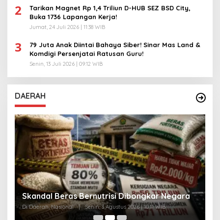
2
Tarikan Magnet Rp 1,4 Triliun D-HUB SEZ BSD City,
Buka 1736 Lapangan Kerja!
Jumat, 24 Juli 2026 | 11:38 WIB
3
79 Juta Anak Diintai Bahaya Siber! Sinar Mas Land &
Komdigi Persenjatai Ratusan Guru!
Senin, 13 Juli 2026 | 09:12 WIB
DAERAH
A
Skandal Beras Bernutrisi Dibongkar Negara
T
Di Daerah, Nasional
|
Senin, 3 Agustus 2026 | 10:11 WIB
Di