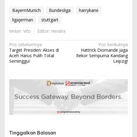
BayernMunich
Bundesliga
harrykane
ligajerman
stuttgart
Writer: Vito
Editor: Hendra
N
Pos sebelumnya
Pos berikutnya
Target Presiden: Akses di
Hattrick Diomande Jaga
a
Aceh Harus Pulih Total
Rekor Sempurna Kandang
v
Seminggu!
Leipzig!
i
g
a
s
i
p
o
s
Tinggalkan Balasan