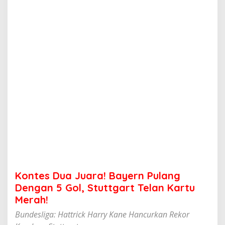
u
a
r
a
!
B
a
y
e
r
n
P
u
l
a
n
g
D
e
Kontes Dua Juara! Bayern Pulang
n
g
Dengan 5 Gol, Stuttgart Telan Kartu
a
Merah!
n
5
Bundesliga: Hattrick Harry Kane Hancurkan Rekor
G