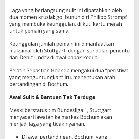
m
p
Laga yang berlangsung sulit ini dipatahkan oleh
a
dua momen krusial: gol bunuh diri Philipp Strompf
t
yang membuka keunggulan, diikuti kartu merah
F
untuk pemain yang sama.
i
n
a
Keunggulan jumlah pemain ini dimanfaatkan
l
maksimal oleh Stuttgart, dengan sundulan penentu
!
dari Deniz Undav di awal babak kedua.
Pelatih Sebastian Hoeneb mengakui dua “peristiwa
yang menguntungkan” itu, menentukan arah
pertandingan di Bochum.
Awal Sulit & Bantuan Tak Terduga
Meski berstatus tim Bundesliga 1, Stuttgart
menyadari lawatan ke markas Bochum akan
menjadi laga yang tidak nyaman.
Di awal pertandingan, Bochum, yang