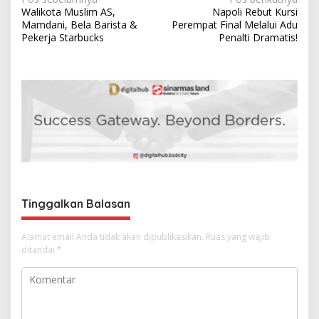
N
Walikota Muslim AS,
Napoli Rebut Kursi
a
Mamdani, Bela Barista &
Perempat Final Melalui Adu
v
Pekerja Starbucks
Penalti Dramatis!
i
g
a
s
i
p
o
s
Tinggalkan Balasan
Alamat email Anda tidak akan dipublikasikan.
Ruas yang wajib
ditandai
*