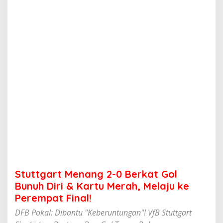
e
n
a
n
g
2
-
0
B
e
r
k
a
t
G
o
l
B
u
Stuttgart Menang 2-0 Berkat Gol
n
u
Bunuh Diri & Kartu Merah, Melaju ke
h
Perempat Final!
D
i
DFB Pokal: Dibantu "Keberuntungan"! VfB Stuttgart
r