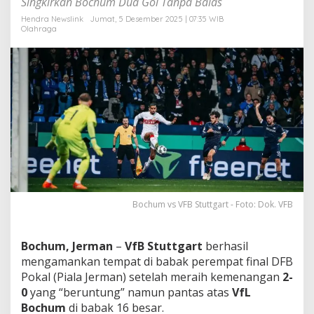
Singkirkan Bochum Dua Gol Tanpa Balas
i
&
Hendra Newslink
Jumat, 5 Desember 2025 | 07:35 WIB
Olahraga
K
a
r
t
u
M
e
r
a
h
,
M
e
l
Bochum vs VFB Stuttgart - Foto: Dok. VFB
a
j
u
Bochum
, Jerman
–
VfB Stuttgart
berhasil
k
e
mengamankan tempat di babak perempat final DFB
P
Pokal (Piala Jerman) setelah meraih kemenangan
2-
e
0
yang “beruntung” namun pantas atas
VfL
r
Bochum
di babak 16 besar.
e