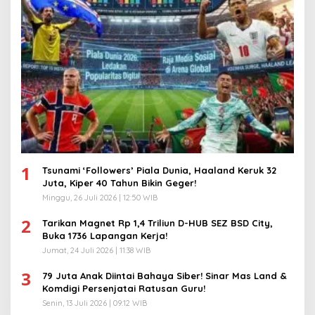
1
Tsunami ‘Followers’ Piala Dunia, Haaland Keruk 32
Juta, Kiper 40 Tahun Bikin Geger!
Minggu, 26 Juli 2026 | 12:50 WIB
2
Tarikan Magnet Rp 1,4 Triliun D-HUB SEZ BSD City,
Buka 1736 Lapangan Kerja!
Jumat, 24 Juli 2026 | 11:38 WIB
3
79 Juta Anak Diintai Bahaya Siber! Sinar Mas Land &
Komdigi Persenjatai Ratusan Guru!
Senin, 13 Juli 2026 | 09:12 WIB