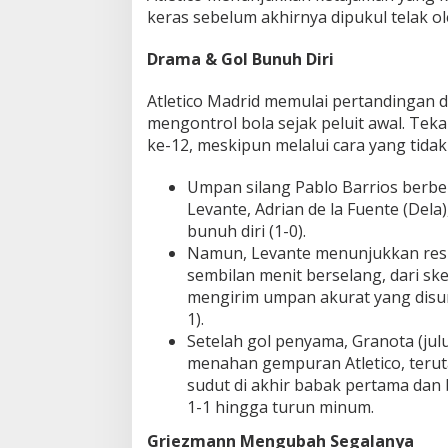
keras sebelum akhirnya dipukul telak ol
C
e
t
Drama & Gol Bunuh Diri
a
k
Atletico Madrid memulai pertandingan d
B
mengontrol bola sejak peluit awal. Tek
r
ke-12, meskipun melalui cara yang tidak
a
c
e
Umpan silang Pablo Barrios berb
T
Levante, Adrian de la Fuente (Del
e
bunuh diri (1-0).
r
Namun, Levante menunjukkan resp
c
e
sembilan menit berselang, dari sk
p
mengirim umpan akurat yang disu
a
1).
t
Setelah gol penyama, Granota (jul
menahan gempuran Atletico, teru
sudut di akhir babak pertama dan
1-1 hingga turun minum.
Griezmann Mengubah Segalanya