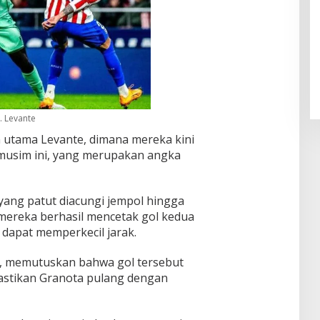
Pendaftaran Istana Dibuka,
Warga Berebut Kuota
Di Daerah, Nasional
|
Rabu, 5 Agustus 2026 |
09:13 WIB
. Levante
 utama Levante, dimana mereka kini
 musim ini, yang merupakan angka
ang patut diacungi jempol hingga
o, mereka berhasil mencetak gol kedua
 dapat memperkecil jarak.
R, memutuskan bahwa gol tersebut
mastikan Granota pulang dengan