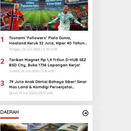
1
Tsunami ‘Followers’ Piala Dunia,
Haaland Keruk 32 Juta, Kiper 40 Tahun
Bikin Geger!
Minggu, 26 Juli 2026 | 12:50 WIB
2
Tarikan Magnet Rp 1,4 Triliun D-HUB SEZ
BSD City, Buka 1736 Lapangan Kerja!
Jumat, 24 Juli 2026 | 11:38 WIB
3
79 Juta Anak Diintai Bahaya Siber! Sinar
Mas Land & Komdigi Persenjatai
Ratusan Guru!
Senin, 13 Juli 2026 | 09:12 WIB
DAERAH