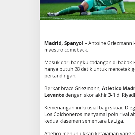
a
i
P
o
i
n
B
Madrid, Spanyol
– Antoine Griezmann 
a
r
maestro comeback.
c
e
Masuk dari bangku cadangan di babak ke
l
hanya butuh 28 detik untuk mencetak 
o
pertandingan.
n
a
,
Berkat brace Griezmann,
Atletico Madr
G
Levante
dengan skor akhir
3-1
di Riyad
r
i
Kemenangan ini krusial bagi skuad Die
e
z
Los Colchoneros menyamai poin rival aba
m
kedua klasemen sementara LaLiga.
a
n
Atletico menunjukkan ketajaman yang 
n