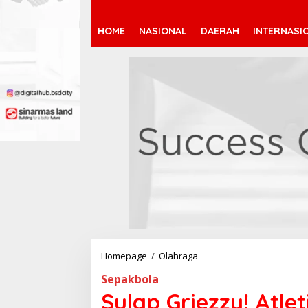
HOME
NASIONAL
DAERAH
INTERNASI
Homepage
/
Olahraga
S
u
Sepakbola
l
a
Sulap Griezzy! Atle
p