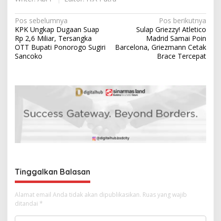
N
Pos sebelumnya
Pos berikutnya
KPK Ungkap Dugaan Suap
Sulap Griezzy! Atletico
a
Rp 2,6 Miliar, Tersangka
Madrid Samai Poin
v
OTT Bupati Ponorogo Sugiri
Barcelona, Griezmann Cetak
Sancoko
Brace Tercepat
i
g
a
s
i
p
o
s
Tinggalkan Balasan
Alamat email Anda tidak akan dipublikasikan.
Ruas yang wajib
ditandai
*