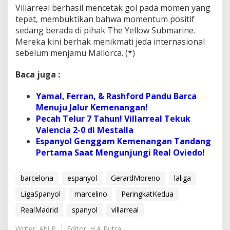
Villarreal berhasil mencetak gol pada momen yang
tepat, membuktikan bahwa momentum positif
sedang berada di pihak The Yellow Submarine.
Mereka kini berhak menikmati jeda internasional
sebelum menjamu Mallorca. (*)
Baca juga :
Yamal, Ferran, & Rashford Pandu Barca
Menuju Jalur Kemenangan!
Pecah Telur 7 Tahun! Villarreal Tekuk
Valencia 2-0 di Mestalla
Espanyol Genggam Kemenangan Tandang
Pertama Saat Mengunjungi Real Oviedo!
barcelona
espanyol
GerardMoreno
laliga
LigaSpanyol
marcelino
PeringkatKedua
RealMadrid
spanyol
villarreal
Writer: Abi P
Editor: H.A Putra