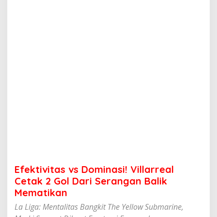
s
v
s
D
o
m
i
n
a
s
i
!
V
i
l
l
a
r
r
Efektivitas vs Dominasi! Villarreal
e
a
Cetak 2 Gol Dari Serangan Balik
l
Mematikan
C
e
La Liga: Mentalitas Bangkit The Yellow Submarine,
t