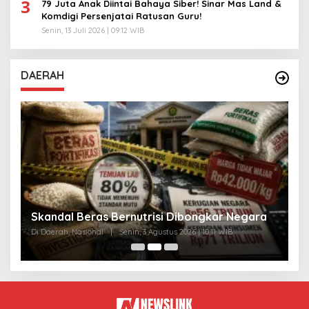
3
79 Juta Anak Diintai Bahaya Siber! Sinar Mas Land &
Komdigi Persenjatai Ratusan Guru!
Senin, 13 Juli 2026 | 09:12 WIB
DAERAH
A
Skandal Beras Bernutrisi Dibongkar Negara
T
Di Daerah, Nasional
|
Senin, 3 Agustus 2026 | 10:11 WIB
Di