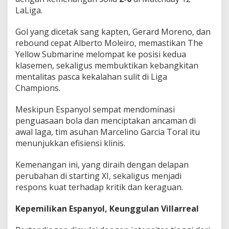
m
LaLiga.
a
t
Gol yang dicetak sang kapten, Gerard Moreno, dan
i
rebound cepat Alberto Moleiro, memastikan The
k
a
Yellow Submarine melompat ke posisi kedua
n
klasemen, sekaligus membuktikan kebangkitan
mentalitas pasca kekalahan sulit di Liga
Champions.
Meskipun Espanyol sempat mendominasi
penguasaan bola dan menciptakan ancaman di
awal laga, tim asuhan Marcelino Garcia Toral itu
menunjukkan efisiensi klinis.
Kemenangan ini, yang diraih dengan delapan
perubahan di starting XI, sekaligus menjadi
respons kuat terhadap kritik dan keraguan.
Kepemilikan Espanyol, Keunggulan Villarreal