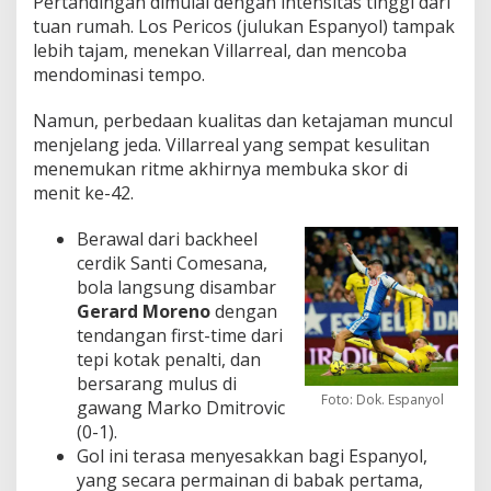
Pertandingan dimulai dengan intensitas tinggi dari
tuan rumah. Los Pericos (julukan Espanyol) tampak
lebih tajam, menekan Villarreal, dan mencoba
mendominasi tempo.
Namun, perbedaan kualitas dan ketajaman muncul
menjelang jeda. Villarreal yang sempat kesulitan
menemukan ritme akhirnya membuka skor di
menit ke-42.
Berawal dari backheel
cerdik Santi Comesana,
bola langsung disambar
Gerard Moreno
dengan
tendangan first-time dari
tepi kotak penalti, dan
bersarang mulus di
Foto: Dok. Espanyol
gawang Marko Dmitrovic
(0-1).
Gol ini terasa menyesakkan bagi Espanyol,
yang secara permainan di babak pertama,