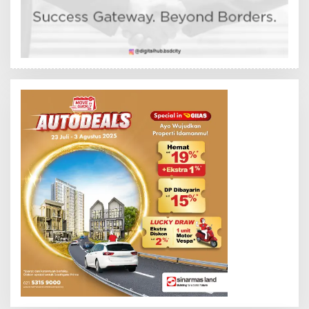
N
D
R
A
N
E
W
S
L
I
N
K