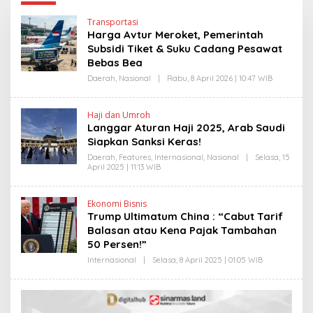
Transportasi
Harga Avtur Meroket, Pemerintah
Subsidi Tiket & Suku Cadang Pesawat
Bebas Bea
Daerah
,
Nasional
|
Rabu, 8 April 2026 | 10:47 WIB
O
L
E
H
Haji dan Umroh
H
Langgar Aturan Haji 2025, Arab Saudi
E
N
Siapkan Sanksi Keras!
D
R
Daerah
,
Features
,
Internasional
,
Nasional
|
Selasa, 15
A
April 2025 | 11:13 WIB
O
N
L
E
E
W
H
Ekonomi Bisnis
S
E
Trump Ultimatum China : “Cabut Tarif
L
D
I
Y
Balasan atau Kena Pajak Tambahan
N
P
50 Persen!”
K
R
I
Internasional
|
Selasa, 8 April 2025 | 01:05 WIB
O
Y
L
O
E
N
H
O
H
E