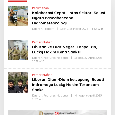
Perumahan
Kolaborasi Cepat Lintas Sektor, Solusi
Nyata Pascabencana
Hidrometeorologi
Daerah
,
Properti
|
Sabtu, 28 Maret 2026 | 14:52 WIB
O
L
E
H
Pemerintahan
H
Liburan ke Luar Negeri Tanpa Izin,
E
N
Lucky Hakim Kena Sanksi!
D
R
Daerah
,
Features
,
Nasional
|
Selasa, 22 April 2025 |
A
20:31 WIB
O
N
L
E
E
W
H
Pemerintahan
S
E
Liburan Diam-Diam ke Jepang, Bupati
L
D
I
Y
Indramayu Lucky Hakim Terancam
N
P
Sanksi
K
R
I
Daerah
,
Features
,
Nasional
|
Minggu, 6 April 2025 |
Y
17:23 WIB
O
O
L
N
E
O
H
E