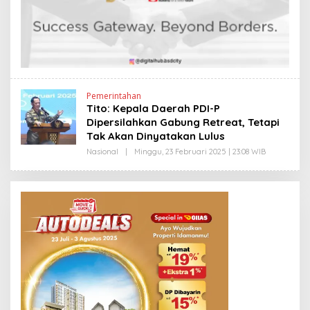
D
Y
P
R
I
Y
O
N
O
Pemerintahan
Tito: Kepala Daerah PDI-P
Dipersilahkan Gabung Retreat, Tetapi
Tak Akan Dinyatakan Lulus
Nasional
|
Minggu, 23 Februari 2025 | 23:08 WIB
O
L
E
H
E
D
Y
P
R
I
Y
O
N
O