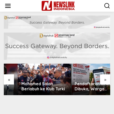
L
e
w
a
t
i
k
e
k
o
n
t
e
n
«
»
Mohamed Salah
Pendaftaran Istana
Berlabuh ke Klub Turki
Dibuka, Warga
Berebut Kuota