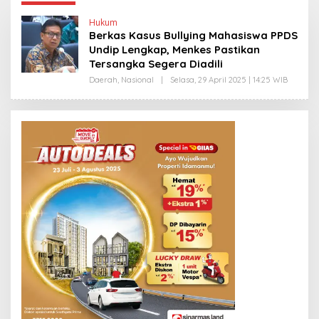
Hukum
Berkas Kasus Bullying Mahasiswa PPDS
Undip Lengkap, Menkes Pastikan
Tersangka Segera Diadili
Daerah
,
Nasional
|
Selasa, 29 April 2025 | 14:25 WIB
O
L
E
H
E
D
Y
P
R
I
Y
O
N
O