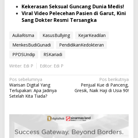
Kekerasan Seksual Guncang Dunia Medis!
Viral Video Pelecehan Pasien di Garut, Kini
Sang Dokter Resmi Tersangka
AuliaRisma
KasusBullying
KejarKeadilan
MenkesBudiGunadi
PendidikanKedokteran
PPDSUndip
RSKariadi
Writer: Edi P
Editor: Edi P
N
Pos sebelumnya
Pos berikutnya
Warisan Digital Yang
Penjual Kue di Panceng,
a
Terlupakan: Apa Jadinya
Gresik, Naik Haji di Usia 90!
v
Setelah Kita Tiada?
i
g
a
s