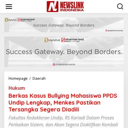
L
e
w
a
t
i
k
e
k
o
n
t
e
n
Homepage
/
Daerah
B
e
Hukum
r
k
Berkas Kasus Bullying Mahasiswa PPDS
a
Undip Lengkap, Menkes Pastikan
s
Tersangka Segera Diadili
K
a
Fakultas Kedokteran Undip, RS Kariadi Dalam Proses
s
Perbaikan Sistem, dan Akan Segera Diaktifkan Kembali
u