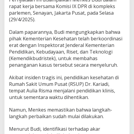
e
rapat kerja bersama Komisi IX DPR di kompleks
r
parlemen, Senayan, Jakarta Pusat, pada Selasa
s
(29/4/2025).
a
n
g
Dalam paparannya, Budi mengungkapkan bahwa
k
pihak Kementerian Kesehatan telah berkoordinasi
a
erat dengan Inspektorat Jenderal Kementerian
S
Pendidikan, Kebudayaan, Riset, dan Teknologi
e
g
(Kemendikbudristek), untuk membahas
e
penanganan kasus tersebut secara menyeluruh.
r
a
Akibat insiden tragis ini, pendidikan kesehatan di
D
Rumah Sakit Umum Pusat (RSUP) Dr. Kariadi,
i
a
tempat Aulia Risma menjalani pendidikan klinis,
d
untuk sementara waktu dihentikan.
i
l
Namun, Menkes memastikan bahwa langkah-
i
langkah perbaikan sudah mulai dilakukan.
Menurut Budi, identifikasi terhadap akar