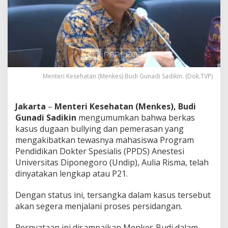
i
p
L
e
n
g
k
a
Menteri Kesehatan (Menkes) Budi Gunadi Sadikin. (Dok.TVP)
p
,
M
e
Jakarta
–
Menteri Kesehatan (Menkes), Budi
n
Gunadi Sadikin
mengumumkan bahwa berkas
k
kasus dugaan bullying dan pemerasan yang
e
mengakibatkan tewasnya mahasiswa Program
s
Pendidikan Dokter Spesialis (PPDS) Anestesi
P
a
Universitas Diponegoro (Undip), Aulia Risma, telah
s
dinyatakan lengkap atau P21.
t
i
Dengan status ini, tersangka dalam kasus tersebut
k
akan segera menjalani proses persidangan.
a
n
T
Pernyataan ini disampaikan Menkes Budi dalam