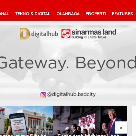
ONAL
TEKNO & DIGITAL
OLAHRAGA
PROPERTI
FEATURES
V
T
»
taran Istana Dibuka,
Suara Arab Michigan Ubah