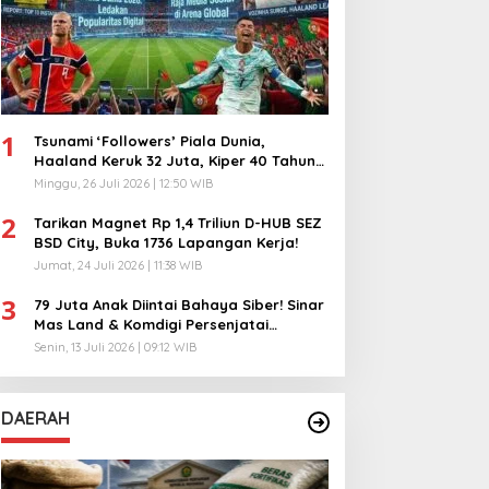
1
Tsunami ‘Followers’ Piala Dunia,
Haaland Keruk 32 Juta, Kiper 40 Tahun
Bikin Geger!
Minggu, 26 Juli 2026 | 12:50 WIB
2
Tarikan Magnet Rp 1,4 Triliun D-HUB SEZ
BSD City, Buka 1736 Lapangan Kerja!
Jumat, 24 Juli 2026 | 11:38 WIB
3
79 Juta Anak Diintai Bahaya Siber! Sinar
Mas Land & Komdigi Persenjatai
Ratusan Guru!
Senin, 13 Juli 2026 | 09:12 WIB
DAERAH