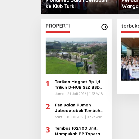
sama
ke Klub Turki
Warga 
City
PROPERTI
terbuk
1
Tarikan Magnet Rp 1,4
Triliun D-HUB SEZ BSD
City, Buka 1736
Jumat, 24 Juli 2026 | 11:38 WIB
Lapangan Kerja!
2
Penjualan Rumah
Jabodetabek Tumbuh
94%! Developer
Sabtu, 18 Juli 2026 | 09:39 WIB
Langsung Lempar Diskon
3
Ekstra
Tembus 102.900 Unit,
Mampukah BP Tapera