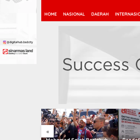
HOME
NASIONAL
DAERAH
INTERNASI
«
 Jeremy
Mohamed Salah Berlabuh
Pendaf