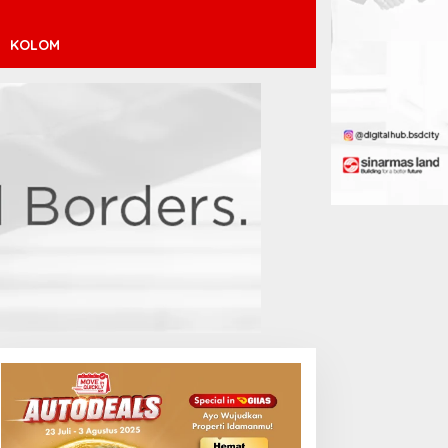
KOLOM
inícius Júnior ke Arsenal:
ransfer Penuh Risiko
Debut Manis Jeremy