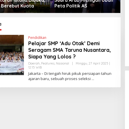
Berebut Kuota
Peta Politik AS
a
Pendidikan
Pelajar SMP ‘Adu Otak’ Demi
Seragam SMA Taruna Nusantara,
Siapa Yang Lolos ?
Daerah
,
Features
,
Nasional
|
Minggu, 27 April 2025 |
12:15 WIB
O
L
Jakarta – Di tengah hiruk pikuk persiapan tahun
E
ajaran baru, sebuah proses seleksi
H
H
E
N
D
R
A
N
E
W
S
L
I