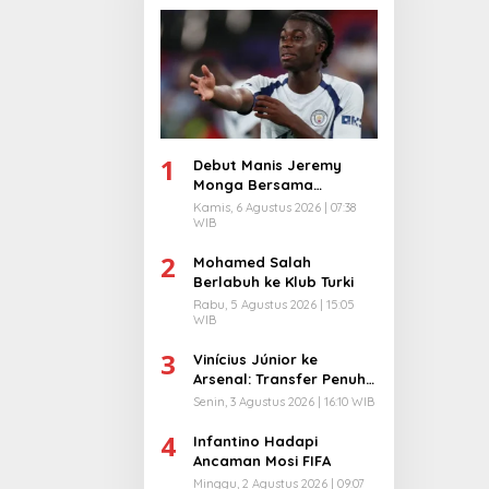
1
Debut Manis Jeremy
Monga Bersama
Manchester City
Kamis, 6 Agustus 2026 | 07:38
WIB
2
Mohamed Salah
Berlabuh ke Klub Turki
Rabu, 5 Agustus 2026 | 15:05
WIB
3
Vinícius Júnior ke
Arsenal: Transfer Penuh
Risiko
Senin, 3 Agustus 2026 | 16:10 WIB
4
Infantino Hadapi
Ancaman Mosi FIFA
Minggu, 2 Agustus 2026 | 09:07