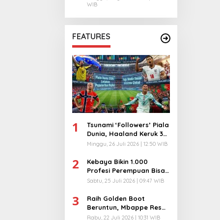
WIB
FEATURES
1
Tsunami ‘Followers’ Piala
Dunia, Haaland Keruk 32
Juta, Kiper 40 Tahun
Minggu, 26 Juli 2026 | 12:50 WIB
Bikin Geger!
2
Kebaya Bikin 1.000
Profesi Perempuan Bisa
Menyatu di Arena
Sabtu, 25 Juli 2026 | 09:47 WIB
Komunikasi Global!
3
Raih Golden Boot
Beruntun, Mbappe Resmi
Kunci Takhta Top Skor
Rabu, 22 Juli 2026 | 10:31 WIB