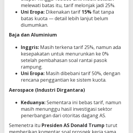
melewati batas itu, tarif melonjak jadi 25%.
Uni Eropa:
Dikenakan tarif
15%
flat tanpa
batas kuota — detail lebih lanjut belum
diumumkan.
Baja dan Aluminium
Inggris:
Masih terkena tarif 25%, namun ada
kesepakatan untuk menurunkan ke 0%
setelah pembahasan soal rantai pasok
rampung.
Uni Eropa:
Masih dibebani tarif 50%, dengan
rencana penggantian ke sistem kuota.
Aerospace (Industri Dirgantara)
Keduanya:
Sementara ini bebas tarif, namun
masih menunggu hasil investigasi sektor
penerbangan dari otoritas dagang AS.
Semenetra itu
Presiden AS Donald Trump
turut
memberikan komentar soal prospek kerja sama