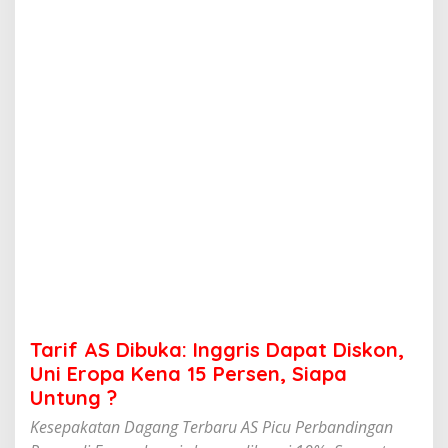
u
k
a
:
I
n
g
g
r
i
s
D
a
p
a
t
D
i
s
Tarif AS Dibuka: Inggris Dapat Diskon,
k
o
Uni Eropa Kena 15 Persen, Siapa
n
Untung ?
,
U
Kesepakatan Dagang Terbaru AS Picu Perbandingan
n