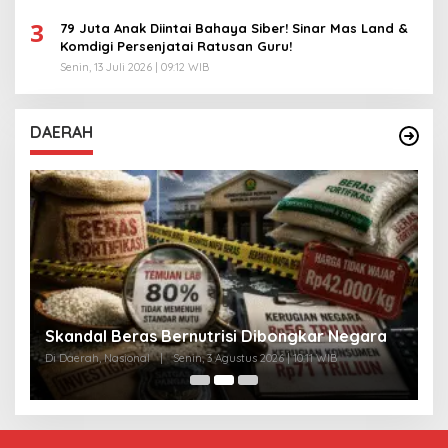
3
79 Juta Anak Diintai Bahaya Siber! Sinar Mas Land &
Komdigi Persenjatai Ratusan Guru!
Senin, 13 Juli 2026 | 09:12 WIB
DAERAH
A
Skandal Beras Bernutrisi Dibongkar Negara
T
Di Daerah, Nasional
|
Senin, 3 Agustus 2026 | 10:11 WIB
Di