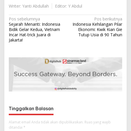
Writer: Yanti Abdullah
Editor: Y Abdul
N
Pos sebelumnya
Pos berikutnya
Sejarah Menanti: Indonesia
Indonesia Kehilangan Pilar
a
Bidik Gelar Kedua, Vietnam
Ekonomi: Kwik Kian Gie
v
Incar Hat-trick Juara di
Tutup Usia di 90 Tahun
Jakarta!
i
g
a
s
i
p
o
s
Tinggalkan Balasan
Alamat email Anda tidak akan dipublikasikan.
Ruas yang wajib
ditandai
*