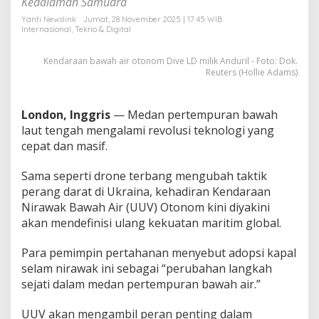
Kedalaman Samudra
e
r
Yanti Newslink
Jumat, 28 November 2025 | 17:45 WIB
Internasional
,
Tekno & Digital
a
n
g
Kendaraan bawah air otonom Dive LD milik Anduril - Foto: Dok.
L
Reuters (Hollie Adams)
a
u
t
London, Inggris
— Medan pertempuran bawah
laut tengah mengalami revolusi teknologi yang
cepat dan masif.
Sama seperti drone terbang mengubah taktik
perang darat di Ukraina, kehadiran Kendaraan
Nirawak Bawah Air (UUV) Otonom kini diyakini
akan mendefinisi ulang kekuatan maritim global.
Para pemimpin pertahanan menyebut adopsi kapal
selam nirawak ini sebagai “perubahan langkah
sejati dalam medan pertempuran bawah air.”
UUV akan mengambil peran penting dalam