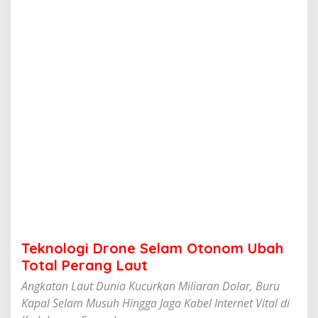
r
o
n
e
S
e
l
a
m
O
t
o
n
o
m
U
b
a
h
Teknologi Drone Selam Otonom Ubah
T
o
Total Perang Laut
t
Angkatan Laut Dunia Kucurkan Miliaran Dolar, Buru
a
l
Kapal Selam Musuh Hingga Jaga Kabel Internet Vital di
P