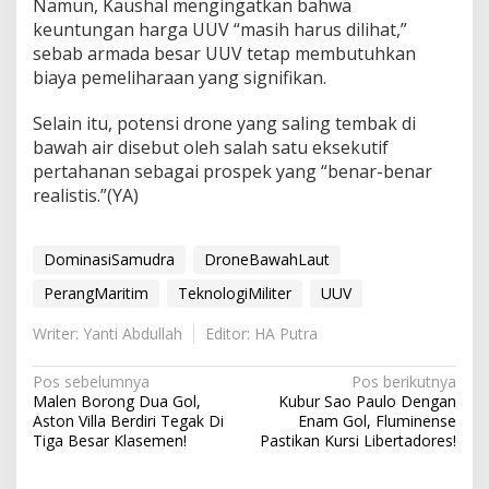
Namun, Kaushal mengingatkan bahwa
keuntungan harga UUV “masih harus dilihat,”
sebab armada besar UUV tetap membutuhkan
biaya pemeliharaan yang signifikan.
Selain itu, potensi drone yang saling tembak di
bawah air disebut oleh salah satu eksekutif
pertahanan sebagai prospek yang “benar-benar
realistis.”(YA)
DominasiSamudra
DroneBawahLaut
PerangMaritim
TeknologiMiliter
UUV
Writer: Yanti Abdullah
Editor: HA Putra
N
Pos sebelumnya
Pos berikutnya
Malen Borong Dua Gol,
Kubur Sao Paulo Dengan
a
Aston Villa Berdiri Tegak Di
Enam Gol, Fluminense
v
Tiga Besar Klasemen!
Pastikan Kursi Libertadores!
i