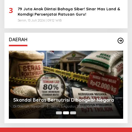
3
79 Juta Anak Diintai Bahaya Siber! Sinar Mas Land &
Komdigi Persenjatai Ratusan Guru!
Senin, 13 Juli 2026 | 09:12 WIB
DAERAH
A
Skandal Beras Bernutrisi Dibongkar Negara
T
Di Daerah, Nasional
|
Senin, 3 Agustus 2026 | 10:11 WIB
Di