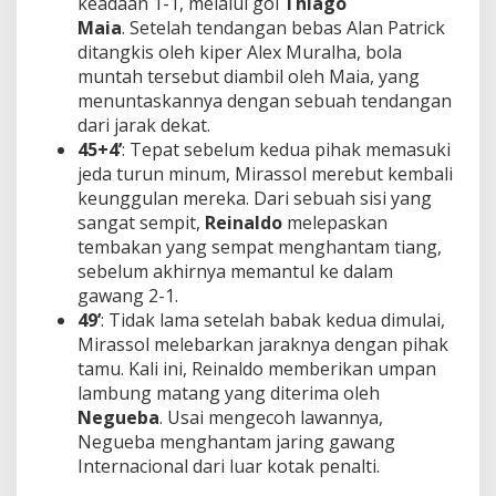
keadaan 1-1, melalui gol
Thiago
Maia
. Setelah tendangan bebas Alan Patrick
ditangkis oleh kiper Alex Muralha, bola
muntah tersebut diambil oleh Maia, yang
menuntaskannya dengan sebuah tendangan
dari jarak dekat.
45+4’
: Tepat sebelum kedua pihak memasuki
jeda turun minum, Mirassol merebut kembali
keunggulan mereka. Dari sebuah sisi yang
sangat sempit,
Reinaldo
melepaskan
tembakan yang sempat menghantam tiang,
sebelum akhirnya memantul ke dalam
gawang 2-1.
49’
: Tidak lama setelah babak kedua dimulai,
Mirassol melebarkan jaraknya dengan pihak
tamu. Kali ini, Reinaldo memberikan umpan
lambung matang yang diterima oleh
Negueba
. Usai mengecoh lawannya,
Negueba menghantam jaring gawang
Internacional dari luar kotak penalti.