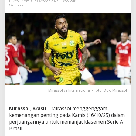
R Vito
Kamis, 16 Oktober 2025 | 14:59 WIB
t
Olahraga
a
h
a
n
D
i
P
a
p
a
n
A
t
a
s
K
Mirassol vs Internacional - Foto: Dok. Mirassol
l
a
s
Mirassol, Brasil
– Mirassol menggenggam
e
kemenangan penting pada Kamis (16/10/25) dalam
m
perjuangannya untuk memanjat klasemen Serie A
e
Brasil.
n
!