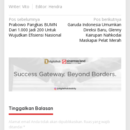
Writer: Vito
Editor: Hendra
N
Pos sebelumnya
Pos berikutnya
Prabowo Pangkas BUMN
Garuda Indonesia Umumkan
a
Dari 1.000 Jadi 200 Untuk
Direksi Baru, Glenny
v
Wujudkan Efisiensi Nasional
Kairupan Nahkodai
Maskapai Pelat Merah
i
g
a
s
i
p
o
s
Tinggalkan Balasan
Alamat email Anda tidak akan dipublikasikan.
Ruas yang wajib
ditandai
*