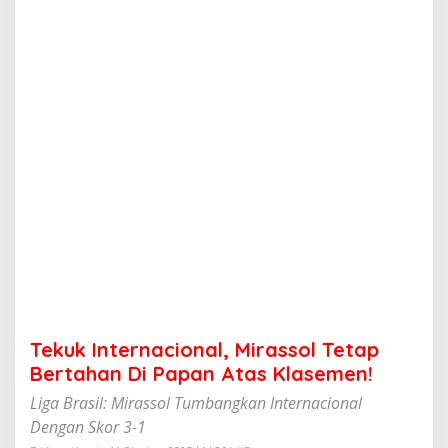
n
a
c
i
o
n
a
l
,
M
i
r
a
s
s
o
l
T
e
Tekuk Internacional, Mirassol Tetap
t
a
Bertahan Di Papan Atas Klasemen!
p
Liga Brasil: Mirassol Tumbangkan Internacional
B
e
Dengan Skor 3-1
r