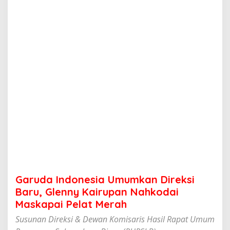
n
e
s
i
a
U
m
u
m
k
a
n
D
i
r
e
k
s
i
Garuda Indonesia Umumkan Direksi
B
a
Baru, Glenny Kairupan Nahkodai
r
Maskapai Pelat Merah
u
,
Susunan Direksi & Dewan Komisaris Hasil Rapat Umum
G