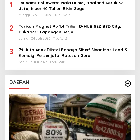
1
Tsunami ‘Followers’ Piala Dunia, Haaland Keruk 32
Juta, Kiper 40 Tahun Bikin Geger!
Minggu, 26 Juli 2026 | 12:50 WIB
2
Tarikan Magnet Rp 1,4 Triliun D-HUB SEZ BSD City,
Buka 1736 Lapangan Kerja!
Jumat, 24 Juli 2026 | 11:38 WIB
3
79 Juta Anak Diintai Bahaya Siber! Sinar Mas Land &
Komdigi Persenjatai Ratusan Guru!
Senin, 13 Juli 2026 | 09:12 WIB
DAERAH
A