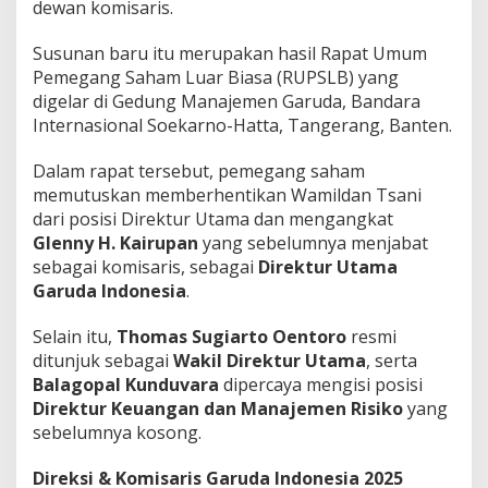
dewan komisaris.
a
p
a
Susunan baru itu merupakan hasil Rapat Umum
i
Pemegang Saham Luar Biasa (RUPSLB) yang
P
digelar di Gedung Manajemen Garuda, Bandara
e
Internasional Soekarno-Hatta, Tangerang, Banten.
l
a
t
Dalam rapat tersebut, pemegang saham
M
memutuskan memberhentikan Wamildan Tsani
e
dari posisi Direktur Utama dan mengangkat
r
Glenny H. Kairupan
yang sebelumnya menjabat
a
sebagai komisaris, sebagai
Direktur Utama
h
Garuda Indonesia
.
Selain itu,
Thomas Sugiarto Oentoro
resmi
ditunjuk sebagai
Wakil Direktur Utama
, serta
Balagopal Kunduvara
dipercaya mengisi posisi
Direktur Keuangan dan Manajemen Risiko
yang
sebelumnya kosong.
Direksi & Komisaris Garuda Indonesia 2025