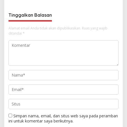
o
s
Tinggalkan Balasan
Alamat email Anda tidak akan dipublikasikan.
Ruas yang wajib
ditandai
*
Simpan nama, email, dan situs web saya pada peramban
ini untuk komentar saya berikutnya.