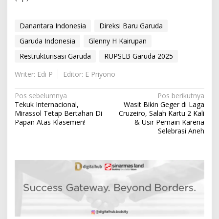
Danantara Indonesia
Direksi Baru Garuda
Garuda Indonesia
Glenny H Kairupan
Restrukturisasi Garuda
RUPSLB Garuda 2025
Writer: Edi P
Editor: E Priyono
N
Pos sebelumnya
Pos berikutnya
Tekuk Internacional,
Wasit Bikin Geger di Laga
a
Mirassol Tetap Bertahan Di
Cruzeiro, Salah Kartu 2 Kali
v
Papan Atas Klasemen!
& Usir Pemain Karena
Selebrasi Aneh
i
g
a
s
i
p