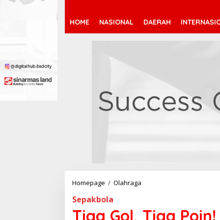
HOME
NASIONAL
DAERAH
INTERNASI
Homepage
/
Olahraga
T
i
Sepakbola
g
a
Tiga Gol, Tiga Poin
G