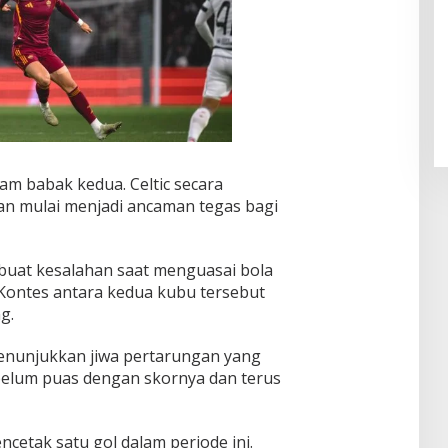
Pendaftaran Istana Dibuka,
Warga Berebut Kuota
Di Daerah, Nasional
|
Rabu, 5 Agustus 2026 |
09:13 WIB
am babak kedua. Celtic secara
 mulai menjadi ancaman tegas bagi
mbuat kesalahan saat menguasai bola
ontes antara kedua kubu tersebut
g.
menunjukkan jiwa pertarungan yang
belum puas dengan skornya dan terus
cetak satu gol dalam periode ini.