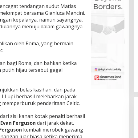
encegat tendangan sudut Matias
ut melompat bersama Gianluca Mancini.
engan kepalanya, namun sayangnya,
ndulannya menuju dalam gawangnya
dalikan oleh Roma, yang bermain
c.
an bagi Roma, dan bahkan ketika
 putih hijau tersebut gagal
jukkan belas kasihan, dan pada
I Lupi berhasil melebarkan jarak
 memperburuk penderitaan Celtic.
dari sisi kanan kotak penalti berhasil
u
Evan Ferguson
dari jarak dekat.
Ferguson
kembali merobek gawang
etenangan luar biasa ketika menerima