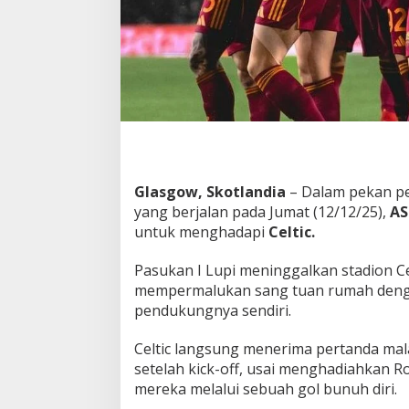
g
B
r
a
c
e
,
R
o
m
a
Glasgow, Skotlandia
– Dalam pekan p
B
yang berjalan pada Jumat (12/12/25),
AS
a
l
untuk menghadapi
Celtic.
i
k
Pasukan I Lupi meninggalkan stadion Cel
K
mempermalukan sang tuan rumah deng
e
pendukungnya sendiri.
I
t
a
Celtic langsung menerima pertanda ma
l
setelah kick-off, usai menghadiahkan
i
mereka melalui sebuah gol bunuh diri.
a
D