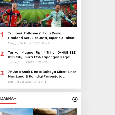
1
Tsunami ‘Followers’ Piala Dunia,
Haaland Keruk 32 Juta, Kiper 40 Tahun
Bikin Geger!
Minggu, 26 Juli 2026 | 12:50 WIB
2
Tarikan Magnet Rp 1,4 Triliun D-HUB SEZ
BSD City, Buka 1736 Lapangan Kerja!
Jumat, 24 Juli 2026 | 11:38 WIB
3
79 Juta Anak Diintai Bahaya Siber! Sinar
Mas Land & Komdigi Persenjatai
Ratusan Guru!
Senin, 13 Juli 2026 | 09:12 WIB
DAERAH