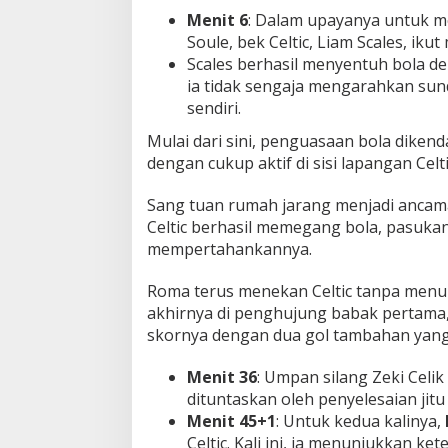
e
Menit 6
: Dalam upayanya untuk m
n
Soule, bek Celtic, Liam Scales, ik
g
Scales berhasil menyentuh bola d
a
ia tidak sengaja mengarahkan su
n
sendiri.
S
e
Mulai dari sini, penguasaan bola diken
n
dengan cukup aktif di sisi lapangan Celti
y
u
m
Sang tuan rumah jarang menjadi ancam
L
Celtic berhasil memegang bola, pasukan
e
mempertahankannya.
b
a
r
Roma terus menekan Celtic tanpa menun
akhirnya di penghujung babak pertama, 
skornya dengan dua gol tambahan yang
Menit 36
: Umpan silang Zeki Celik 
dituntaskan oleh penyelesaian jit
Menit 45+1
: Untuk kedua kalinya,
Celtic. Kali ini, ia menunjukkan k