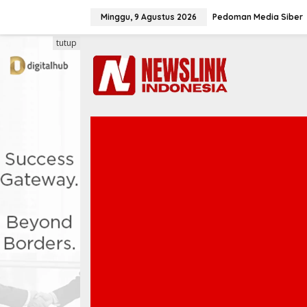
L
e
Minggu, 9 Agustus 2026
Pedoman Media Siber
w
a
tutup
t
i
k
e
k
o
n
t
e
n