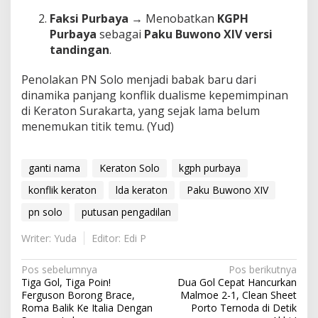
Faksi Purbaya
→ Menobatkan
KGPH
Purbaya
sebagai
Paku Buwono XIV versi
tandingan
.
Penolakan PN Solo menjadi babak baru dari
dinamika panjang konflik dualisme kepemimpinan
di Keraton Surakarta, yang sejak lama belum
menemukan titik temu. (Yud)
ganti nama
Keraton Solo
kgph purbaya
konflik keraton
lda keraton
Paku Buwono XIV
pn solo
putusan pengadilan
Writer: Yuda
Editor: Edi P
N
Pos sebelumnya
Pos berikutnya
Tiga Gol, Tiga Poin!
Dua Gol Cepat Hancurkan
a
Ferguson Borong Brace,
Malmoe 2-1, Clean Sheet
v
Roma Balik Ke Italia Dengan
Porto Ternoda di Detik