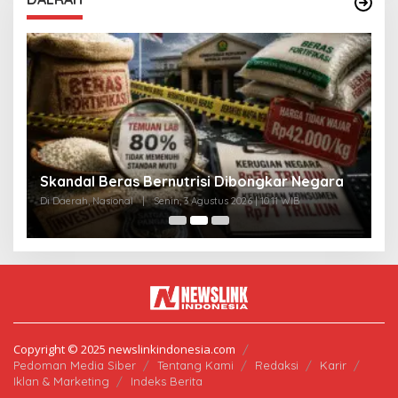
A
Skandal Beras Bernutrisi Dibongkar Negara
T
Di Daerah, Nasional
|
Senin, 3 Agustus 2026 | 10:11 WIB
Di
Copyright © 2025 newslinkindonesia.com
Pedoman Media Siber
Tentang Kami
Redaksi
Karir
Iklan & Marketing
Indeks Berita