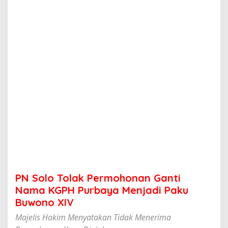
k
P
e
r
m
o
h
o
n
a
n
G
a
n
t
i
N
a
m
PN Solo Tolak Permohonan Ganti
a
K
Nama KGPH Purbaya Menjadi Paku
G
Buwono XIV
P
H
Majelis Hakim Menyatakan Tidak Menerima
P