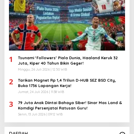
1
Tsunami ‘Followers’ Piala Dunia, Haaland Keruk 32
Juta, Kiper 40 Tahun Bikin Geger!
Minggu, 26 Juli 2026 | 12:50 WIB
2
Tarikan Magnet Rp 1,4 Triliun D-HUB SEZ BSD City,
Buka 1736 Lapangan Kerja!
Jumat, 24 Juli 2026 | 11:38 WIB
3
79 Juta Anak Diintai Bahaya Siber! Sinar Mas Land &
Komdigi Persenjatai Ratusan Guru!
Senin, 13 Juli 2026 | 09:12 WIB
DAERAH