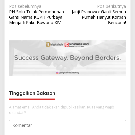
N
Pos sebelumnya
Pos berikutnya
PN Solo Tolak Permohonan
Janji Prabowo: Ganti Semua
a
Ganti Nama KGPH Purbaya
Rumah Hanyut Korban
v
Menjadi Paku Buwono XIV
Bencana!
i
g
a
s
i
p
o
s
Tinggalkan Balasan
Alamat email Anda tidak akan dipublikasikan.
Ruas yang wajib
ditandai
*