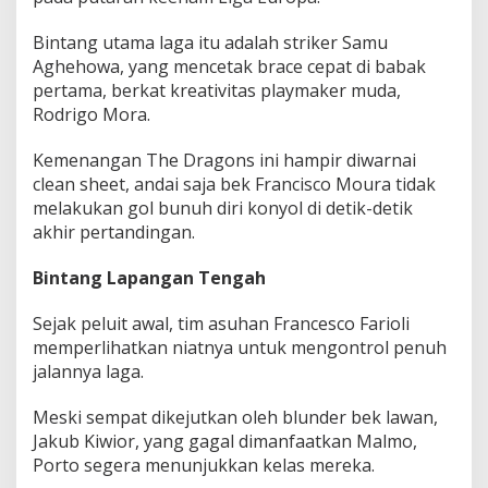
k
h
Bintang utama laga itu adalah striker Samu
i
Aghehowa, yang mencetak brace cepat di babak
r
pertama, berkat kreativitas playmaker muda,
!
Rodrigo Mora.
Kemenangan The Dragons ini hampir diwarnai
clean sheet, andai saja bek Francisco Moura tidak
melakukan gol bunuh diri konyol di detik-detik
akhir pertandingan.
Bintang Lapangan Tengah
Sejak peluit awal, tim asuhan Francesco Farioli
memperlihatkan niatnya untuk mengontrol penuh
jalannya laga.
Meski sempat dikejutkan oleh blunder bek lawan,
Jakub Kiwior, yang gagal dimanfaatkan Malmo,
Porto segera menunjukkan kelas mereka.