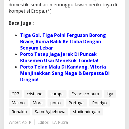
domestik, sembari menunggu lawan berikutnya di
kompetisi Eropa. (*)
Baca juga :
Tiga Gol, Tiga Poin! Ferguson Borong
Brace, Roma Balik Ke Italia Dengan
Senyum Lebar
Porto Tetap Jaga Jarak Di Puncak
Klasemen Usai Menekuk Tondela!
Porto Telan Malu Di Kandang, Vitoria
Menjinakkan Sang Naga & Berpesta Di
Dragao!
CR7
cristiano
europa
Francisco oura
liga
Malmo
Mora
porto
Portugal
Rodrigo
Ronaldo
SamuAghehowa
stadiondragao
Writer: Abi P
Editor: H.A Putra