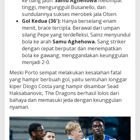
ke tiang jauh.
Samu Aghehowa
melompat
tinggi, mengungguli Busanello, dan
sundulannya sukses merobek jala Olsen.
Gol Kedua (36′):
Hanya berselang enam
menit, brace tercipta. Berawal dari umpan
silang Pepe yang terdefleksi, Sainz menyundul
bola ke arah
Samu Aghehowa.
Sang striker
dengan cepat berputar dan menempatkan
bola ke gawang, menggandakan keunggulan
menjadi 2-0.
Meski Porto sempat melakukan kesalahan fatal
yang hampir berbuah gol, yaitu sentuhan longgar
kiper Diogo Costa yang hampir disambar Sead
Haksabanovic, The Dragons berhasil lolos dari
bahaya dan memasuki jeda dengan keunggulan
nyaman.