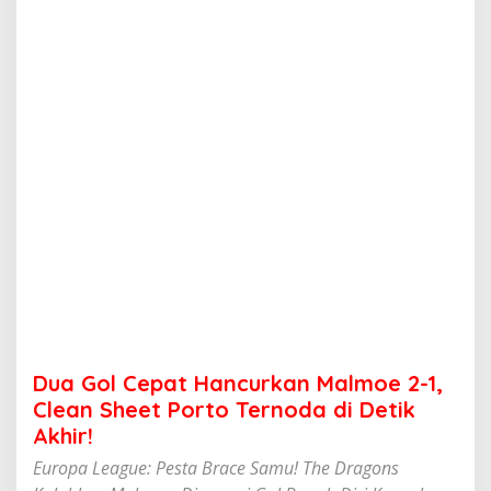
t
H
a
n
c
u
r
k
a
n
M
a
l
m
o
e
2
-
1
Dua Gol Cepat Hancurkan Malmoe 2-1,
,
C
Clean Sheet Porto Ternoda di Detik
l
Akhir!
e
a
Europa League: Pesta Brace Samu! The Dragons
n