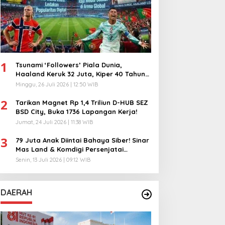
1
Tsunami ‘Followers’ Piala Dunia,
Haaland Keruk 32 Juta, Kiper 40 Tahun
Bikin Geger!
Minggu, 26 Juli 2026 | 12:50 WIB
2
Tarikan Magnet Rp 1,4 Triliun D-HUB SEZ
BSD City, Buka 1736 Lapangan Kerja!
Jumat, 24 Juli 2026 | 11:38 WIB
3
79 Juta Anak Diintai Bahaya Siber! Sinar
Mas Land & Komdigi Persenjatai
Ratusan Guru!
Senin, 13 Juli 2026 | 09:12 WIB
DAERAH