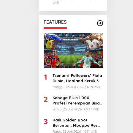
WIB
FEATURES
1
Tsunami ‘Followers’ Piala
Dunia, Haaland Keruk 32
Juta, Kiper 40 Tahun
Minggu, 26 Juli 2026 | 12:50 WIB
Bikin Geger!
2
Kebaya Bikin 1.000
Profesi Perempuan Bisa
Menyatu di Arena
Sabtu, 25 Juli 2026 | 09:47 WIB
Komunikasi Global!
3
Raih Golden Boot
Beruntun, Mbappe Resmi
Kunci Takhta Top Skor
Rabu, 22 Juli 2026 | 10:31 WIB