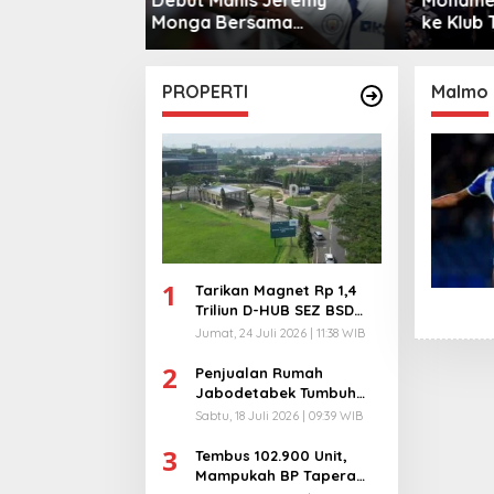
sama
ke Klub Turki
Warga 
City
PROPERTI
Malmo
1
Tarikan Magnet Rp 1,4
Triliun D-HUB SEZ BSD
City, Buka 1736
Jumat, 24 Juli 2026 | 11:38 WIB
Lapangan Kerja!
2
Penjualan Rumah
Jabodetabek Tumbuh
94%! Developer
Sabtu, 18 Juli 2026 | 09:39 WIB
Langsung Lempar Diskon
3
Ekstra
Tembus 102.900 Unit,
Mampukah BP Tapera