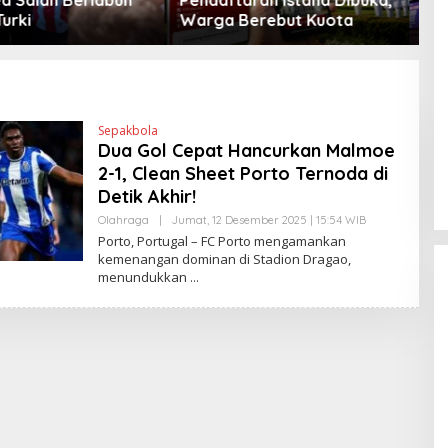
Berebut Kuota
Peta Politik AS
Sepakbola
Dua Gol Cepat Hancurkan Malmoe
2-1, Clean Sheet Porto Ternoda di
Detik Akhir!
Olahraga
|
Jumat, 12 Desember 2025 | 15:54 WIB
O
L
Porto, Portugal – FC Porto mengamankan
E
kemenangan dominan di Stadion Dragao,
H
menundukkan
H
E
N
D
R
A
N
E
W
S
L
I
N