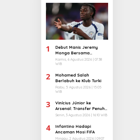
1
Debut Manis Jeremy
Monga Bersama
Manchester City
Kamis, 6 Agustus 2026 | 07:38
WIB
2
Mohamed Salah
Berlabuh ke Klub Turki
Rabu, 5 Agustus 2026 | 15:05
WIB
3
Vinícius Júnior ke
Arsenal: Transfer Penuh
Risiko
Senin, 3 Agustus 2026 | 16:10 WIB
4
Infantino Hadapi
Ancaman Mosi FIFA
Minggu, 2 Agustus 2026 | 09:07