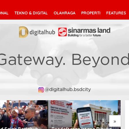
ONAL
TEKNO & DIGITAL
OLAHRAGA
PROPERTI
FEATURES
V
T
»
taran Istana Dibuka,
Suara Arab Michigan Ubah