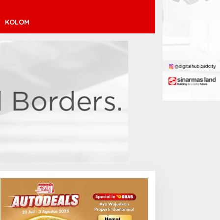
KOLOM
inícius Júnior ke Arsenal:
ransfer Penuh Risiko
Debut Manis Jeremy