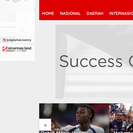
HOME
NASIONAL
DAERAH
INTERNASI
«
 Jeremy
Mohamed Salah Berlabuh
Pendaf