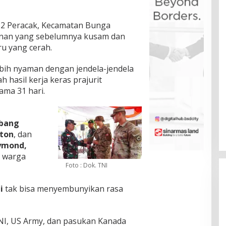
 2 Peracak, Kecamatan Bunga
gunan yang sebelumnya kusam dan
ru yang cerah.
ebih nyaman dengan jendela-jendela
h hasil kerja keras prajurit
ma 31 hari.
mbang
tton
, dan
aymond,
h warga
Foto : Dok. TNI
i
tak bisa menyembunyikan rasa
NI, US Army, dan pasukan Kanada