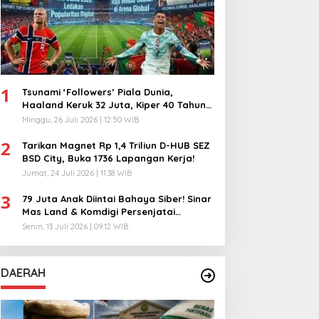
1
Tsunami ‘Followers’ Piala Dunia,
Haaland Keruk 32 Juta, Kiper 40 Tahun
Bikin Geger!
Minggu, 26 Juli 2026 | 12:50 WIB
2
Tarikan Magnet Rp 1,4 Triliun D-HUB SEZ
BSD City, Buka 1736 Lapangan Kerja!
Jumat, 24 Juli 2026 | 11:38 WIB
3
79 Juta Anak Diintai Bahaya Siber! Sinar
Mas Land & Komdigi Persenjatai
Ratusan Guru!
Senin, 13 Juli 2026 | 09:12 WIB
DAERAH