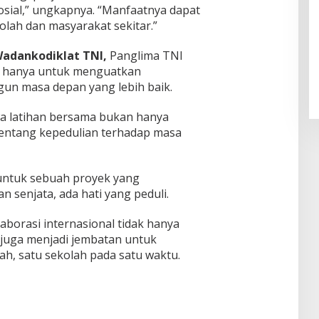
sial,” ungkapnya. “Manfaatnya dapat
lah dan masyarakat sekitar.”
Pendaftaran Istana Dibuka,
Warga Berebut Kuota
adankodiklat TNI,
Panglima TNI
Di Daerah, Nasional
|
Rabu, 5 Agustus 2026 |
ak hanya untuk menguatkan
09:13 WIB
un masa depan yang lebih baik.
wa latihan bersama bukan hanya
 tentang kepedulian terhadap masa
 untuk sebuah proyek yang
 senjata, ada hati yang peduli.
borasi internasional tidak hanya
sa juga menjadi jembatan untuk
h, satu sekolah pada satu waktu.