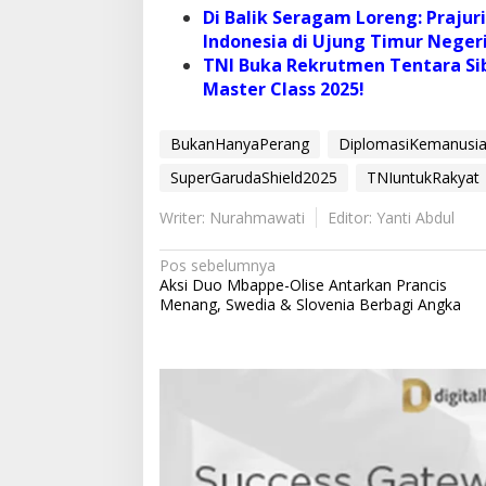
Di Balik Seragam Loreng: Prajur
Indonesia di Ujung Timur Negeri
TNI Buka Rekrutmen Tentara Si
Master Class 2025!
BukanHanyaPerang
DiplomasiKemanusi
SuperGarudaShield2025
TNIuntukRakyat
Writer: Nurahmawati
Editor: Yanti Abdul
N
Pos sebelumnya
Aksi Duo Mbappe-Olise Antarkan Prancis
a
Menang, Swedia & Slovenia Berbagi Angka
v
i
g
a
s
i