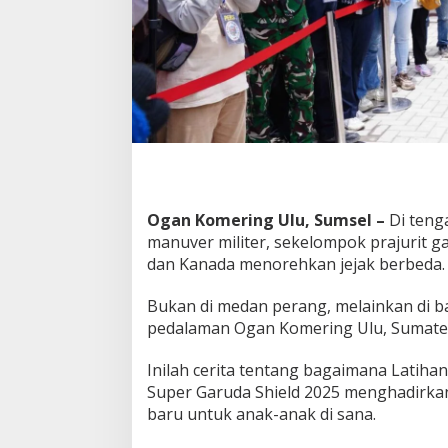
e
d
a
l
a
m
a
n
J
a
d
i
Ogan Komering Ulu, Sumsel –
Di teng
P
manuver militer, sekelompok prajurit g
e
dan Kanada menorehkan jejak berbeda.
r
h
a
Bukan di medan perang, melainkan di ba
t
pedalaman Ogan Komering Ulu, Sumater
i
a
Inilah cerita tentang bagaimana Latih
n
Super Garuda Shield 2025 menghadirkan
!
baru untuk anak-anak di sana.