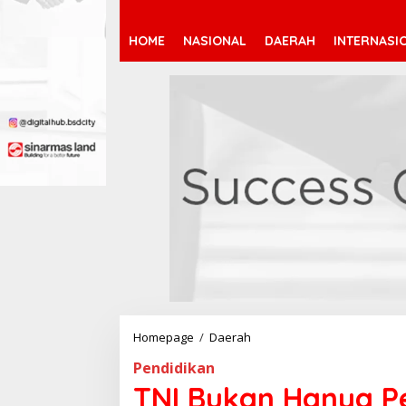
HOME
NASIONAL
DAERAH
INTERNASI
Homepage
/
Daerah
T
N
Pendidikan
I
B
TNI Bukan Hanya Pe
u