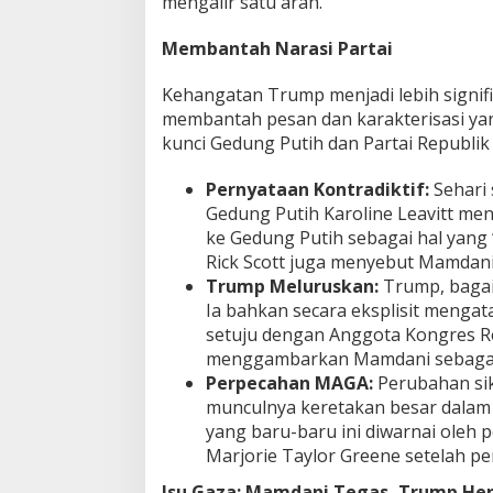
mengalir satu arah.
Membantah Narasi Partai
Kehangatan Trump menjadi lebih signifi
membantah pesan dan karakterisasi ya
kunci Gedung Putih dan Partai Republik 
Pernyataan Kontradiktif:
Sehari 
Gedung Putih Karoline Leavitt m
ke Gedung Putih sebagai hal yang 
Rick Scott juga menyebut Mamdani 
Trump Meluruskan:
Trump, bagai
Ia bahkan secara eksplisit menga
setuju dengan Anggota Kongres Rep
menggambarkan Mamdani sebagai s
Perpecahan MAGA:
Perubahan sik
munculnya keretakan besar dalam
yang baru-baru ini diwarnai oleh
Marjorie Taylor Greene setelah pe
Isu Gaza: Mamdani Tegas, Trump He