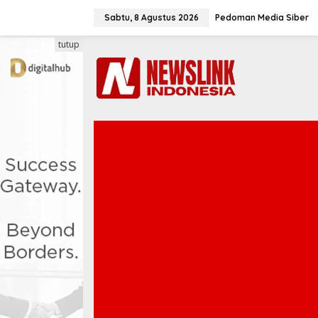
L
e
Sabtu, 8 Agustus 2026
Pedoman Media Siber
w
a
tutup
t
i
k
e
k
o
n
t
e
n