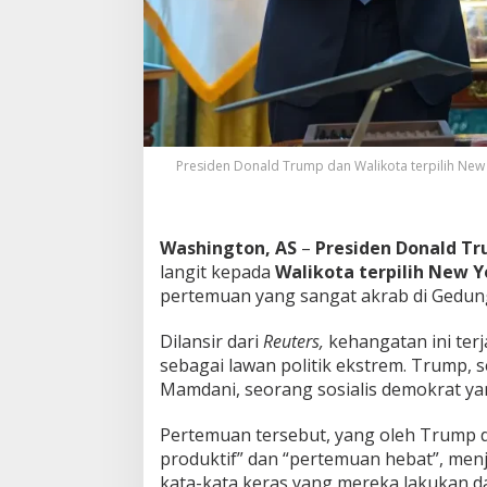
h
G
e
d
u
n
g
P
Presiden Donald Trump dan Walikota terpilih New 
u
t
i
h
Washington, AS
–
Presiden Donald T
langit kepada
Walikota terpilih New 
pertemuan yang sangat akrab di Gedung
Dilansir dari
Reuters,
kehangatan ini ter
sebagai lawan politik ekstrem. Trump, 
Mamdani, seorang sosialis demokrat ya
Pertemuan tersebut, yang oleh Trump 
produktif” dan “pertemuan hebat”, men
kata-kata keras yang mereka lakukan d