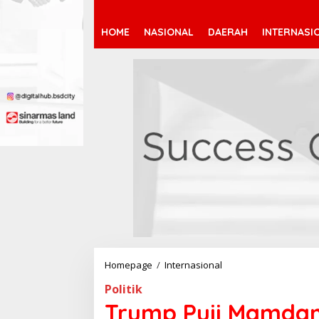
HOME
NASIONAL
DAERAH
INTERNASI
Homepage
/
Internasional
T
r
Politik
u
m
Trump Puji Mamdan
p