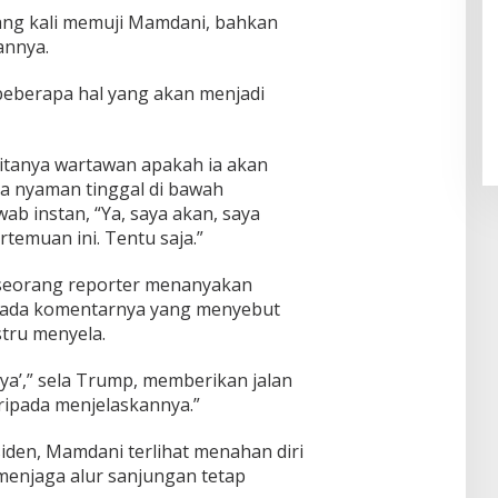
ng kali memuji Mamdani, bahkan
annya.
Pendaftaran Istana Dibuka,
Warga Berebut Kuota
 beberapa hal yang akan menjadi
Di Daerah, Nasional
|
Rabu, 5 Agustus 2026 |
09:13 WIB
ditanya wartawan apakah ia akan
a nyaman tinggal di bawah
 instan, “Ya, saya akan, saya
temuan ini. Tentu saja.”
 seorang reporter menanyakan
ada komentarnya yang menyebut
stru menyela.
‘ya’,” sela Trump, memberikan jalan
ripada menjelaskannya.”
den, Mamdani terlihat menahan diri
menjaga alur sanjungan tetap