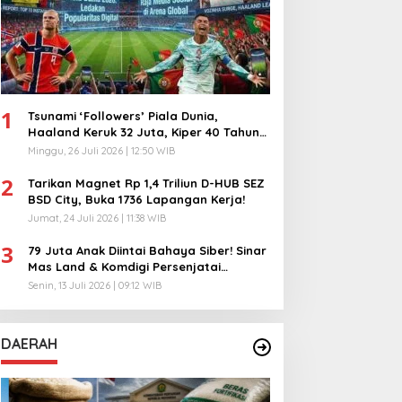
1
Tsunami ‘Followers’ Piala Dunia,
Haaland Keruk 32 Juta, Kiper 40 Tahun
Bikin Geger!
Minggu, 26 Juli 2026 | 12:50 WIB
2
Tarikan Magnet Rp 1,4 Triliun D-HUB SEZ
BSD City, Buka 1736 Lapangan Kerja!
Jumat, 24 Juli 2026 | 11:38 WIB
3
79 Juta Anak Diintai Bahaya Siber! Sinar
Mas Land & Komdigi Persenjatai
Ratusan Guru!
Senin, 13 Juli 2026 | 09:12 WIB
DAERAH