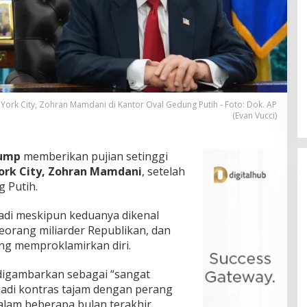
York City, Zohran Mamdani di Kantor Oval Gedung Putih - Foto: Dok. AP
(Evan Vucci)
rump
memberikan pujian setinggi
York City, Zohran Mamdani
, setelah
 Putih.
jadi meskipun keduanya dikenal
seorang miliarder Republikan, dan
ng memproklamirkan diri.
digambarkan sebagai “sangat
jadi kontras tajam dengan perang
alam beberapa bulan terakhir.