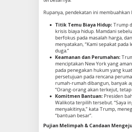
terbesarnya.
Rupanya, pendekatan ini membuahkan h
Titik Temu Biaya Hidup:
Trump da
krisis biaya hidup. Mamdani seb
berfokus pada masalah harga, dan
menyatakan, “Kami sepakat pada l
duga.”
Keamanan dan Perumahan:
Trum
menciptakan New York yang aman
pada penegakan hukum yang kuat. 
persetujuan pada rencana perumah
rumah-rumah dibangun, banyak a
“Orang-orang akan terkejut, tetapi
Komitmen Bantuan:
Presiden ba
Walikota terpilih tersebut. “Saya
menyakitinya,” kata Trump, mene
“bantuan besar”.
Pujian Melimpah & Candaan Mengej