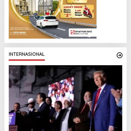
INTERNASIONAL