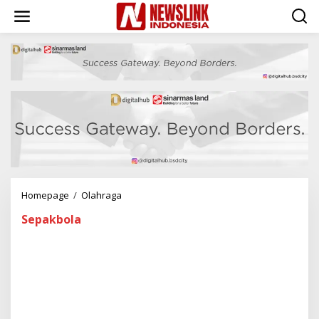
L
e
w
a
t
i
k
e
k
o
n
t
e
n
Homepage
/
Olahraga
G
o
Sepakbola
l
B
u
n
u
h
D
i