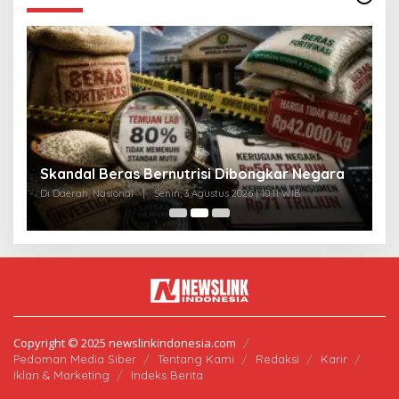
A
Skandal Beras Bernutrisi Dibongkar Negara
T
Di Daerah, Nasional
|
Senin, 3 Agustus 2026 | 10:11 WIB
Di
Copyright © 2025 newslinkindonesia.com
Pedoman Media Siber
Tentang Kami
Redaksi
Karir
Iklan & Marketing
Indeks Berita