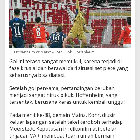
Hoffenheim vs Mainz – Foto: Dok. Hoffenheim
Gol ini terasa sangat memukul, karena terjadi di
fase krusial dan berawal dari situasi set piece yang
seharusnya bisa diatasi.
Setelah gol penyama, pertandingan berubah
menjadi sangat hiruk pikuk. Hoffenheim, yang
tersentak, berusaha keras untuk kembali unggul.
Pada menit ke-88, pemain Mainz, Kohr, diusir
keluar lapangan setelah tekel ceroboh terhadap
Moerstedt. Keputusan ini dikonfirmasi setelah
tinjauan VAR, membuat tuan rumah bermain