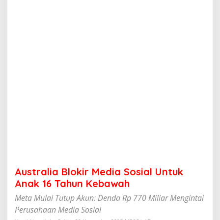
l
o
k
i
r
M
e
d
i
a
S
o
s
i
a
l
U
n
t
Australia Blokir Media Sosial Untuk
u
k
Anak 16 Tahun Kebawah
A
Meta Mulai Tutup Akun: Denda Rp 770 Miliar Mengintai
n
a
Perusahaan Media Sosial
k