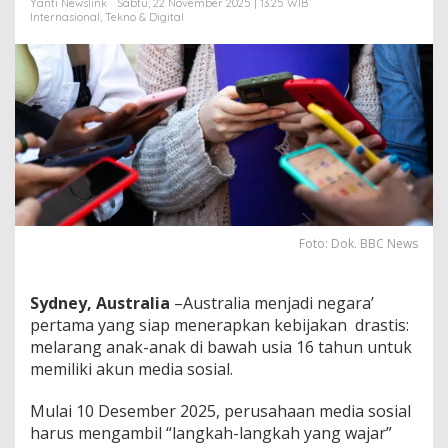
Yanti Newslink
Sabtu, 22 November 2025 | 13:25 WIB
1
Internasional
,
Tekno & Digital
6
T
a
h
u
n
K
e
b
a
w
a
h
Foto: Dok. BBC News
Sydney, Australia
–Australia menjadi negara’
pertama yang siap menerapkan kebijakan drastis:
melarang anak-anak di bawah usia 16 tahun untuk
memiliki akun media sosial.
Mulai 10 Desember 2025, perusahaan media sosial
harus mengambil “langkah-langkah yang wajar”