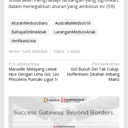
sosial akan menghadapi tantangan yang signifikan,
dalam menegakkan aturan yang ambisius ini .(YA)
AturanMedsosBaru
AustraliaMedsos16
BahayaOnlineAnak
LaranganMedsosAnak
VerifikasiUsia
Writer: Yanti Abdullah
Editor: Y Abdul
N
Pos sebelumnya
Pos berikutnya
Marseille Melayang Lewat
Gol Bunuh Diri Tak Cukup,
a
Nice Dengan Lima Gol, Les
Hoffenheim Ditahan Imbang
v
Phoceens Puncaki Ligue 1!
Mainz
i
g
a
s
i