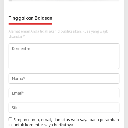
p
o
s
Tinggalkan Balasan
Alamat email Anda tidak akan dipublikasikan.
Ruas yang wajib
ditandai
*
Simpan nama, email, dan situs web saya pada peramban
ini untuk komentar saya berikutnya.