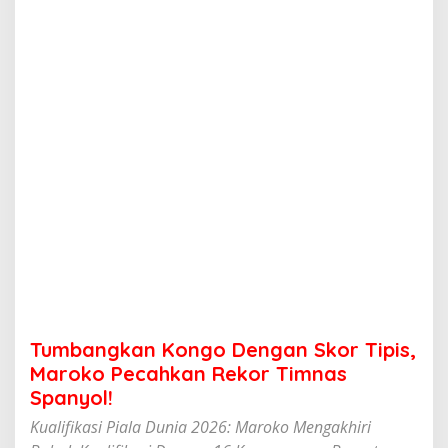
K
o
n
g
o
D
e
n
g
a
n
S
k
o
r
T
i
p
i
Tumbangkan Kongo Dengan Skor Tipis,
s
,
Maroko Pecahkan Rekor Timnas
M
Spanyol!
a
r
Kualifikasi Piala Dunia 2026: Maroko Mengakhiri
o