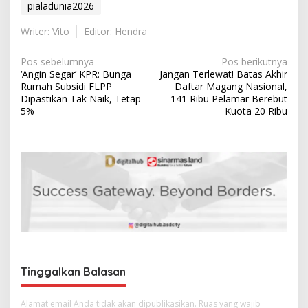
pialadunia2026
Writer: Vito
Editor: Hendra
N
Pos sebelumnya
Pos berikutnya
‘Angin Segar’ KPR: Bunga
Jangan Terlewat! Batas Akhir
a
Rumah Subsidi FLPP
Daftar Magang Nasional,
v
Dipastikan Tak Naik, Tetap
141 Ribu Pelamar Berebut
5%
Kuota 20 Ribu
i
g
a
s
i
p
o
s
Tinggalkan Balasan
Alamat email Anda tidak akan dipublikasikan.
Ruas yang wajib