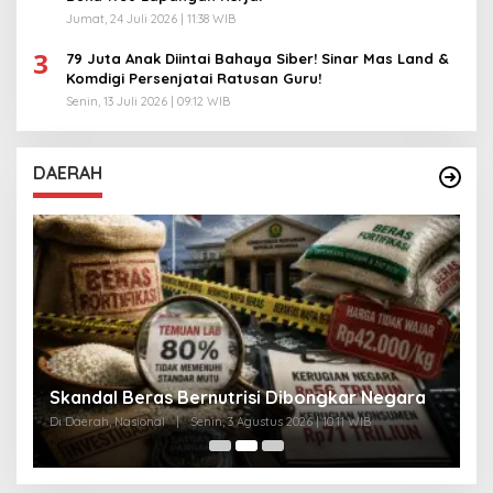
Jumat, 24 Juli 2026 | 11:38 WIB
3
79 Juta Anak Diintai Bahaya Siber! Sinar Mas Land &
Komdigi Persenjatai Ratusan Guru!
Senin, 13 Juli 2026 | 09:12 WIB
DAERAH
A
Skandal Beras Bernutrisi Dibongkar Negara
T
Di Daerah, Nasional
|
Senin, 3 Agustus 2026 | 10:11 WIB
Di