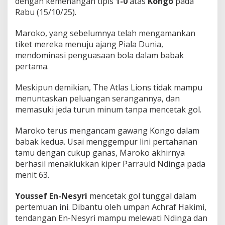
dengan kemenangan tipis
1-0
atas
Kongo
pada
y
Rabu (15/10/25).
o
l
Maroko, yang sebelumnya telah mengamankan
!
tiket mereka menuju ajang Piala Dunia,
mendominasi penguasaan bola dalam babak
pertama.
Meskipun demikian, The Atlas Lions tidak mampu
menuntaskan peluangan serangannya, dan
memasuki jeda turun minum tanpa mencetak gol.
Maroko terus mengancam gawang Kongo dalam
babak kedua. Usai menggempur lini pertahanan
tamu dengan cukup ganas, Maroko akhirnya
berhasil menaklukkan kiper Parrauld Ndinga pada
menit 63.
Youssef En-Nesyri
mencetak gol tunggal dalam
pertemuan ini. Dibantu oleh umpan Achraf Hakimi,
tendangan En-Nesyri mampu melewati Ndinga dan