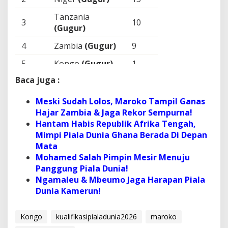
Tanzania
3
10
(Gugur)
4
Zambia
(Gugur)
9
5
Kongo
(Gugur)
1
Baca juga :
6
Eritrea
(Mundur)
–
Meski Sudah Lolos, Maroko Tampil Ganas
Hajar Zambia & Jaga Rekor Sempurna!
Hantam Habis Republik Afrika Tengah,
Mimpi Piala Dunia Ghana Berada Di Depan
Mata
Mohamed Salah Pimpin Mesir Menuju
Panggung Piala Dunia!
Ngamaleu & Mbeumo Jaga Harapan Piala
Dunia Kamerun!
Kongo
kualifikasipialadunia2026
maroko