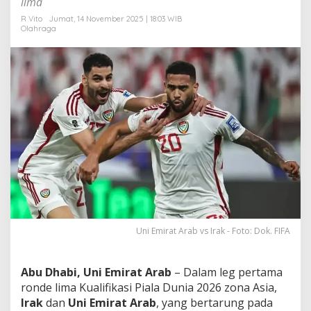
lima
k
a
R Vito
Jumat, 14 November 2025 | 18:03 WIB
Olahraga
s
i
P
i
a
l
a
D
u
n
i
a
!
Uni Emirat Arab vs Irak - Foto: Dok. FIFA
Abu Dhabi, Uni Emirat Arab
– Dalam leg pertama
ronde lima Kualifikasi Piala Dunia 2026 zona Asia,
Irak
dan
Uni Emirat Arab
, yang bertarung pada