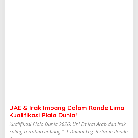
b
a
n
g
D
a
l
a
m
R
o
n
d
e
L
i
m
a
K
UAE & Irak Imbang Dalam Ronde Lima
u
a
Kualifikasi Piala Dunia!
l
Kualifikasi Piala Dunia 2026: Uni Emirat Arab dan Irak
i
f
Saling Tertahan Imbang 1-1 Dalam Leg Pertama Ronde
i