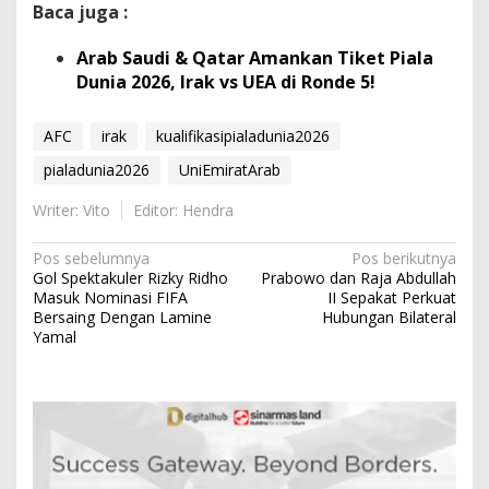
Baca juga :
Arab Saudi & Qatar Amankan Tiket Piala
Dunia 2026, Irak vs UEA di Ronde 5!
AFC
irak
kualifikasipialadunia2026
pialadunia2026
UniEmiratArab
Writer: Vito
Editor: Hendra
N
Pos sebelumnya
Pos berikutnya
Gol Spektakuler Rizky Ridho
Prabowo dan Raja Abdullah
a
Masuk Nominasi FIFA
II Sepakat Perkuat
v
Bersaing Dengan Lamine
Hubungan Bilateral
Yamal
i
g
a
s
i