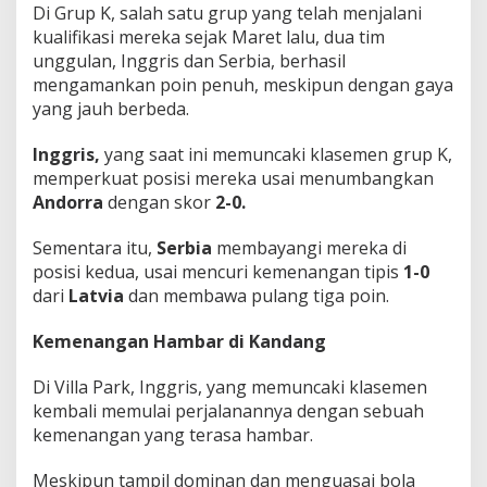
Di Grup K, salah satu grup yang telah menjalani
kualifikasi mereka sejak Maret lalu, dua tim
unggulan, Inggris dan Serbia, berhasil
mengamankan poin penuh, meskipun dengan gaya
yang jauh berbeda.
Inggris,
yang saat ini memuncaki klasemen grup K,
memperkuat posisi mereka usai menumbangkan
Andorra
dengan skor
2-0.
Sementara itu,
Serbia
membayangi mereka di
posisi kedua, usai mencuri kemenangan tipis
1-0
dari
Latvia
dan membawa pulang tiga poin.
Kemenangan Hambar di Kandang
Di Villa Park, Inggris, yang memuncaki klasemen
kembali memulai perjalanannya dengan sebuah
kemenangan yang terasa hambar.
Meskipun tampil dominan dan menguasai bola