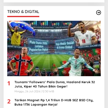
TEKNO & DIGITAL
1
Tsunami ‘Followers’ Piala Dunia, Haaland Keruk 32
Juta, Kiper 40 Tahun Bikin Geger!
Minggu, 26 Juli 2026 | 12:50 WIB
2
Tarikan Magnet Rp 1,4 Triliun D-HUB SEZ BSD City,
Buka 1736 Lapangan Kerja!