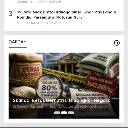
Jumat, 24 Juli 2026 | 11:38 WIB
3
79 Juta Anak Diintai Bahaya Siber! Sinar Mas Land &
Komdigi Persenjatai Ratusan Guru!
Senin, 13 Juli 2026 | 09:12 WIB
DAERAH
A
Skandal Beras Bernutrisi Dibongkar Negara
T
Di Daerah, Nasional
|
Senin, 3 Agustus 2026 | 10:11 WIB
Di