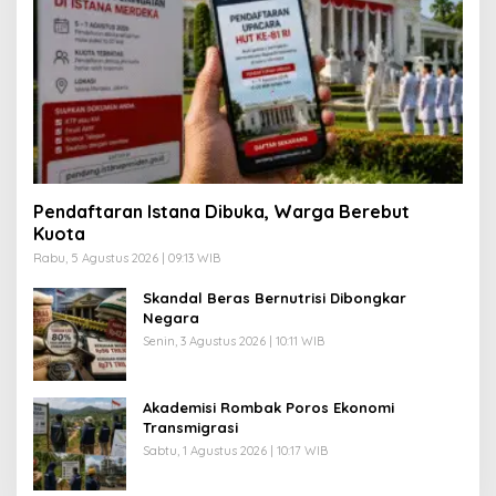
Pendaftaran Istana Dibuka, Warga Berebut
Kuota
Rabu, 5 Agustus 2026 | 09:13 WIB
Skandal Beras Bernutrisi Dibongkar
Negara
Senin, 3 Agustus 2026 | 10:11 WIB
Akademisi Rombak Poros Ekonomi
Transmigrasi
Sabtu, 1 Agustus 2026 | 10:17 WIB