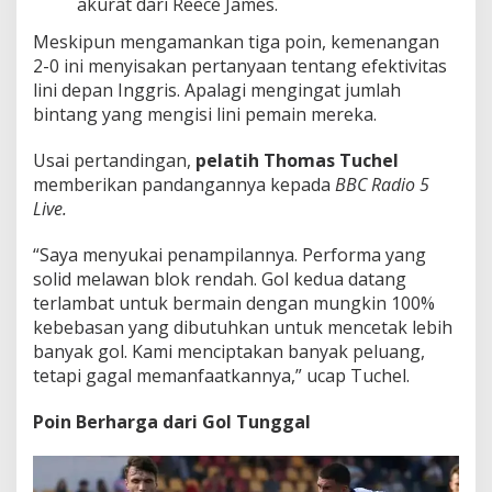
akurat dari Reece James.
Meskipun mengamankan tiga poin, kemenangan
2-0 ini menyisakan pertanyaan tentang efektivitas
lini depan Inggris. Apalagi mengingat jumlah
bintang yang mengisi lini pemain mereka.
Usai pertandingan,
pelatih
Thomas Tuchel
memberikan pandangannya kepada
BBC Radio 5
Live.
“Saya menyukai penampilannya. Performa yang
solid melawan blok rendah. Gol kedua datang
terlambat untuk bermain dengan mungkin 100%
kebebasan yang dibutuhkan untuk mencetak lebih
banyak gol. Kami menciptakan banyak peluang,
tetapi gagal memanfaatkannya,” ucap Tuchel.
Poin Berharga dari Gol Tunggal