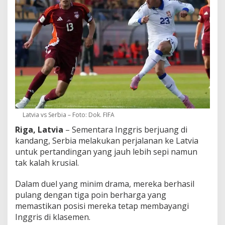
Latvia vs Serbia – Foto: Dok. FIFA
Riga, Latvia
– Sementara Inggris berjuang di
kandang, Serbia melakukan perjalanan ke Latvia
untuk pertandingan yang jauh lebih sepi namun
tak kalah krusial.
Dalam duel yang minim drama, mereka berhasil
pulang dengan tiga poin berharga yang
memastikan posisi mereka tetap membayangi
Inggris di klasemen.