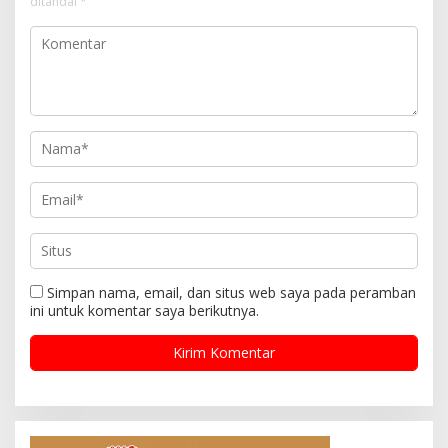
ditandai
*
Simpan nama, email, dan situs web saya pada peramban
ini untuk komentar saya berikutnya.