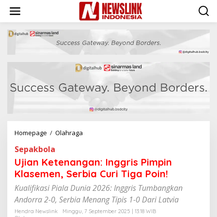
L
e
w
a
t
i
k
e
k
o
n
t
e
n
Homepage
/
Olahraga
U
j
Sepakbola
i
a
Ujian Ketenangan: Inggris Pimpin
n
Klasemen, Serbia Curi Tiga Poin!
K
e
Kualifikasi Piala Dunia 2026: Inggris Tumbangkan
t
Andorra 2-0, Serbia Menang Tipis 1-0 Dari Latvia
e
n
Hendra Newslink
Minggu, 7 September 2025 | 13:18 WIB