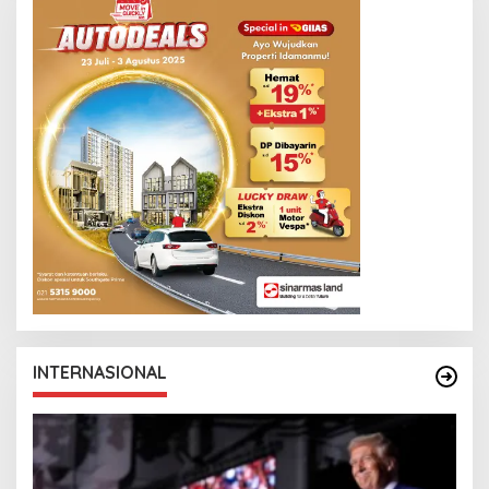
INTERNASIONAL