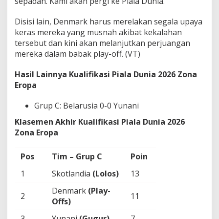
sepadan. Kami akan pergi ke Piala Dunia.”
Disisi lain, Denmark harus merelakan segala upaya
keras mereka yang musnah akibat kekalahan
tersebut dan kini akan melanjutkan perjuangan
mereka dalam babak play-off. (VT)
Hasil Lainnya Kualifikasi Piala Dunia 2026 Zona
Eropa
Grup C: Belarusia 0-0 Yunani
Klasemen Akhir Kualifikasi Piala Dunia 2026
Zona Eropa
Pos
Tim – Grup C
Poin
1
Skotlandia
(Lolos)
13
Denmark
(Play-
2
11
Offs)
3
Yunani
(Gugur)
7