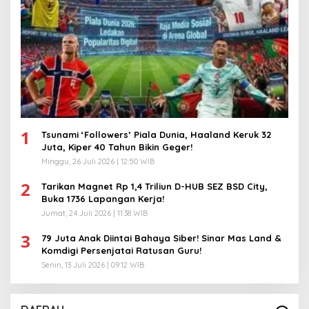
1
Tsunami ‘Followers’ Piala Dunia, Haaland Keruk 32
Juta, Kiper 40 Tahun Bikin Geger!
Minggu, 26 Juli 2026 | 12:50 WIB
2
Tarikan Magnet Rp 1,4 Triliun D-HUB SEZ BSD City,
Buka 1736 Lapangan Kerja!
Jumat, 24 Juli 2026 | 11:38 WIB
3
79 Juta Anak Diintai Bahaya Siber! Sinar Mas Land &
Komdigi Persenjatai Ratusan Guru!
Senin, 13 Juli 2026 | 09:12 WIB