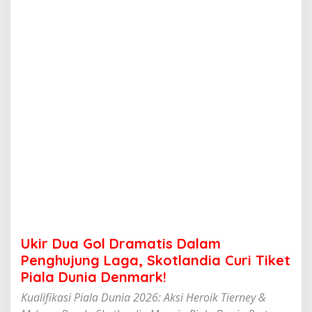
D
r
a
m
a
t
i
s
D
a
l
a
m
P
e
n
g
h
u
Ukir Dua Gol Dramatis Dalam
j
u
Penghujung Laga, Skotlandia Curi Tiket
n
Piala Dunia Denmark!
g
L
Kualifikasi Piala Dunia 2026: Aksi Heroik Tierney &
a