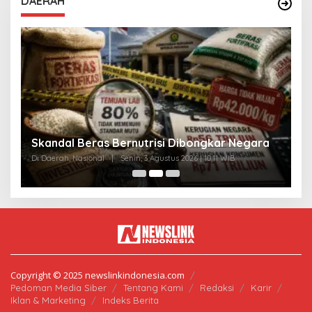
DAERAH
A
Skandal Beras Bernutrisi Dibongkar Negara
T
Di Daerah, Nasional
|
Senin, 3 Agustus 2026 | 10:11 WIB
Di
Copyright © 2025 newslinkindonesia.com
Pedoman Media Siber
Tentang Kami
Redaksi
Karir
Iklan & Marketing
Indeks Berita