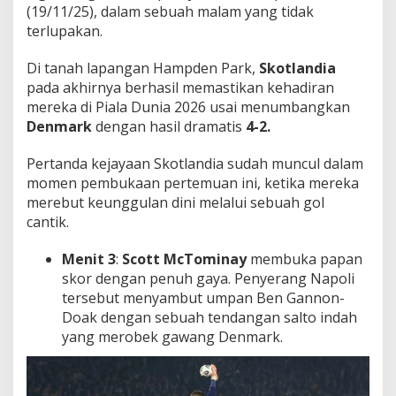
l
(19/11/25), dalam sebuah malam yang tidak
a
terlupakan.
D
u
Di tanah lapangan Hampden Park,
Skotlandia
n
pada akhirnya berhasil memastikan kehadiran
i
a
mereka di Piala Dunia 2026 usai menumbangkan
D
Denmark
dengan hasil dramatis
4-2.
e
n
Pertanda kejayaan Skotlandia sudah muncul dalam
m
momen pembukaan pertemuan ini, ketika mereka
a
r
merebut keunggulan dini melalui sebuah gol
k
cantik.
!
Menit 3
:
Scott McTominay
membuka papan
skor dengan penuh gaya. Penyerang Napoli
tersebut menyambut umpan Ben Gannon-
Doak dengan sebuah tendangan salto indah
yang merobek gawang Denmark.