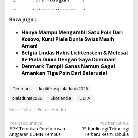
4
Belarusia
(Gugur)
2
Baca juga :
Hanya Mampu Mengambil Satu Poin Dari
Kosovo, Kursi Piala Dunia Swiss Masih
Aman!
Belgia Lindas Habis Lichtenstein & Melesat
Ke Piala Dunia Dengan Gaya Dominan!
Denmark Tampil Ganas Namun Gagal
Amankan Tiga Poin Dari Belarusia!
Denmark​
kualifikasipialadunia2026
pialadunia2026
Skotlandia
UEFA
Writer: Vito
Editor: Hendra
N
Pos sebelumnya
Pos berikutnya
BPK Temukan Pemborosan
RS Kardiologi Teknologi
a
Anggaran BUMN Tembus
Terbaru Resmi Dibuka