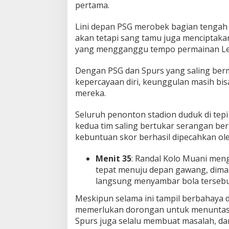
pertama.
e
l
Lini depan PSG merobek bagian tengah
a
p
akan tetapi sang tamu juga menciptaka
a
yang mengganggu tempo permainan Les
n
G
Dengan PSG dan Spurs yang saling ber
o
kepercayaan diri, keunggulan masih bis
l
!
mereka.
Seluruh penonton stadion duduk di tepi
kedua tim saling bertukar serangan be
kebuntuan skor berhasil dipecahkan ole
Menit 35
: Randal Kolo Muani men
tepat menuju depan gawang, dim
langsung menyambar bola terseb
Meskipun selama ini tampil berbahaya 
memerlukan dorongan untuk menuntask
Spurs juga selalu membuat masalah, da