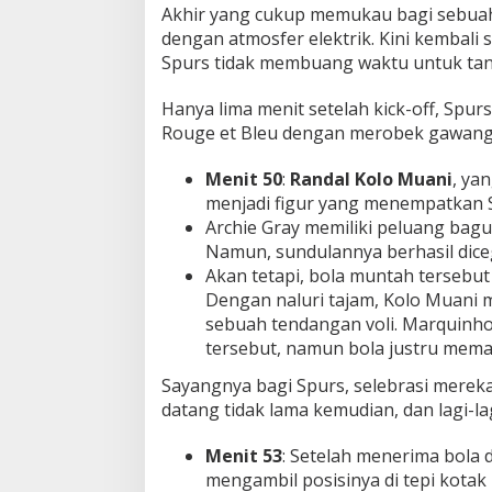
Akhir yang cukup memukau bagi sebuah 
dengan atmosfer elektrik. Kini kembali
Spurs tidak membuang waktu untuk tanc
Hanya lima menit setelah kick-off, Spu
Rouge et Bleu dengan merobek gawang 
Menit 50
:
Randal Kolo Muani
, ya
menjadi figur yang menempatkan 
Archie Gray memiliki peluang bag
Namun, sundulannya berhasil diceg
Akan tetapi, bola muntah tersebut 
Dengan naluri tajam, Kolo Muani
sebuah tendangan voli. Marquin
tersebut, namun bola justru mema
Sayangnya bagi Spurs, selebrasi mereka
datang tidak lama kemudian, dan lagi-lag
Menit 53
: Setelah menerima bola d
mengambil posisinya di tepi kota