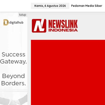
L
e
Kamis, 6 Agustus 2026
Pedoman Media Siber
w
a
tutup
t
i
k
e
k
o
n
t
e
n