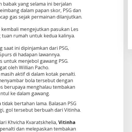
babak yang selama ini berjalan
 seimbang dalam papan skor, PSG dan
Pendaftaran Istana Dibuka,
ap gas sejak permainan dilanjutkan.
Warga Berebut Kuota
rs kembali mengejutkan pasukan Les
Di Daerah, Nasional
|
Rabu, 5 Agustus 2026 |
09:13 WIB
tuan rumah untuk kedua kalinya.
ng saat ini dipinjamkan dari PSG,
Spurs di hadapan lawannya.
us untuk menjebol gawang PSG.
at oleh Willian Pacho.
masih aktif di dalam kotak penalti.
 menyambar bola tersebut dengan
hos berupaya menghalau tembakan
ntul ke dalam gawang.
 tidak bertahan lama. Balasan PSG
i, gol tersebut berbuah dari Vitinha.
ari Khvicha Kvaratskhelia,
Vitinha
k penalti dan melepaskan tembakan