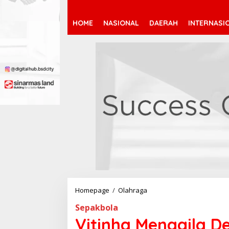
HOME
NASIONAL
DAERAH
INTERNASI
Homepage
/
Olahraga
V
i
Sepakbola
t
i
Vitinha Menggila D
n