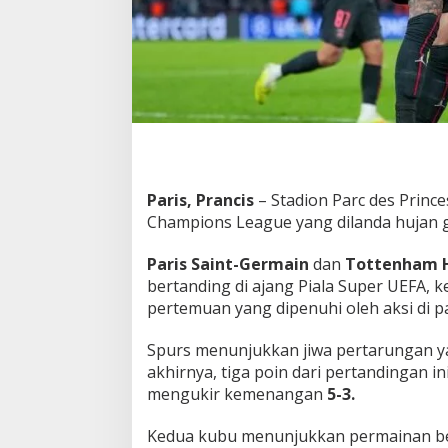
S
p
u
r
s
B
a
b
a
k
B
Paris, Prancis
– Stadion Parc des Prince
e
Champions League yang dilanda hujan g
l
u
Paris Saint-Germain
dan
Tottenham 
r
bertanding di ajang Piala Super UEFA, 
D
a
pertemuan yang dipenuhi oleh aksi di p
l
a
Spurs menunjukkan jiwa pertarungan 
m
akhirnya, tiga poin dari pertandingan i
L
mengukir kemenangan
5-3.
a
g
a
Kedua kubu menunjukkan permainan ber
D