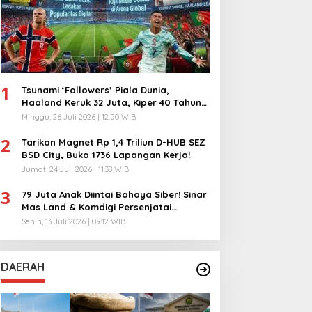
1
Tsunami ‘Followers’ Piala Dunia,
Haaland Keruk 32 Juta, Kiper 40 Tahun
Bikin Geger!
Minggu, 26 Juli 2026 | 12:50 WIB
2
Tarikan Magnet Rp 1,4 Triliun D-HUB SEZ
BSD City, Buka 1736 Lapangan Kerja!
Jumat, 24 Juli 2026 | 11:38 WIB
3
79 Juta Anak Diintai Bahaya Siber! Sinar
Mas Land & Komdigi Persenjatai
Ratusan Guru!
Senin, 13 Juli 2026 | 09:12 WIB
DAERAH