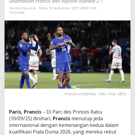
Selamatkan Prancis dari Kejutan Islandia 2-1
T
i
Hendra Newslink
Rabu, 10 September 2025 | 08:02 WIB
Olahraga
p
i
s
,
K
o
k
o
h
d
i
P
u
n
c
Prancis vs Islandia - Foto: Dok. UEFA
a
k
K
l
Paris, Prancis
– Di Parc des Princes Rabu
a
(10/09/25) dinihari,
Prancis
menutup jeda
s
internasional dengan kemenangan kedua dalam
e
kualifikasi Piala Dunia 2026, yang mereka rebut
m