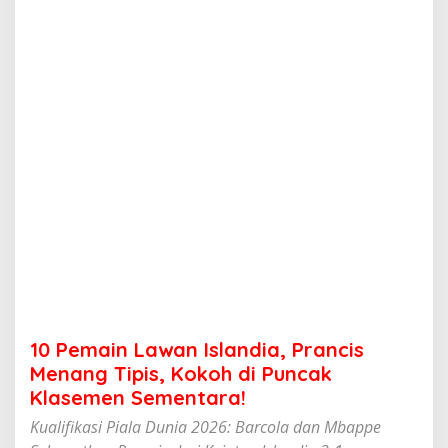
w
a
n
I
s
l
a
n
d
i
a
,
P
r
a
n
c
i
s
10 Pemain Lawan Islandia, Prancis
M
e
Menang Tipis, Kokoh di Puncak
n
Klasemen Sementara!
a
n
Kualifikasi Piala Dunia 2026: Barcola dan Mbappe
g