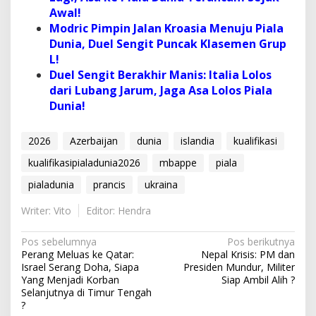
Awal!
Modric Pimpin Jalan Kroasia Menuju Piala
Dunia, Duel Sengit Puncak Klasemen Grup
L!
Duel Sengit Berakhir Manis: Italia Lolos
dari Lubang Jarum, Jaga Asa Lolos Piala
Dunia!
2026
Azerbaijan
dunia
islandia
kualifikasi
kualifikasipialadunia2026
mbappe
piala
pialadunia
prancis
ukraina
Writer: Vito
Editor: Hendra
N
Pos sebelumnya
Pos berikutnya
Perang Meluas ke Qatar:
Nepal Krisis: PM dan
a
Israel Serang Doha, Siapa
Presiden Mundur, Militer
v
Yang Menjadi Korban
Siap Ambil Alih ?
Selanjutnya di Timur Tengah
i
?