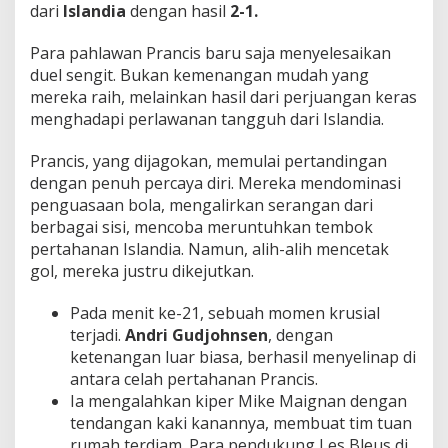
dari
Islandia
dengan hasil
2-1.
e
n
S
Para pahlawan Prancis baru saja menyelesaikan
e
duel sengit. Bukan kemenangan mudah yang
m
mereka raih, melainkan hasil dari perjuangan keras
e
menghadapi perlawanan tangguh dari Islandia.
n
t
a
Prancis, yang dijagokan, memulai pertandingan
r
dengan penuh percaya diri. Mereka mendominasi
a
penguasaan bola, mengalirkan serangan dari
!
berbagai sisi, mencoba meruntuhkan tembok
pertahanan Islandia. Namun, alih-alih mencetak
gol, mereka justru dikejutkan.
Pada menit ke-21, sebuah momen krusial
terjadi.
Andri Gudjohnsen
, dengan
ketenangan luar biasa, berhasil menyelinap di
antara celah pertahanan Prancis.
Ia mengalahkan kiper Mike Maignan dengan
tendangan kaki kanannya, membuat tim tuan
rumah terdiam. Para pendukung Les Bleus di