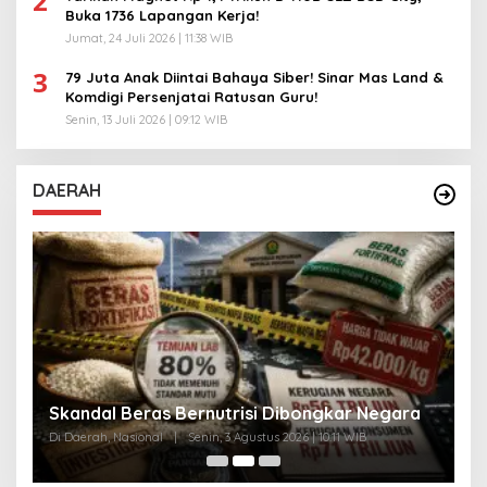
2
Buka 1736 Lapangan Kerja!
Jumat, 24 Juli 2026 | 11:38 WIB
3
79 Juta Anak Diintai Bahaya Siber! Sinar Mas Land &
Komdigi Persenjatai Ratusan Guru!
Senin, 13 Juli 2026 | 09:12 WIB
DAERAH
A
Skandal Beras Bernutrisi Dibongkar Negara
T
Di Daerah, Nasional
|
Senin, 3 Agustus 2026 | 10:11 WIB
Di