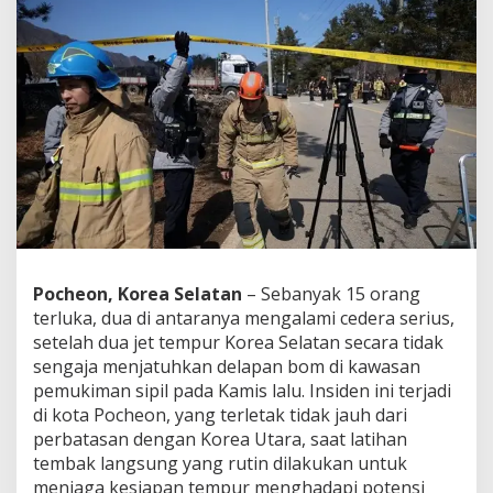
d
a
l
a
m
L
a
t
i
h
a
n
M
i
l
Pocheon, Korea Selatan
– Sebanyak 15 orang
i
terluka, dua di antaranya mengalami cedera serius,
t
setelah dua jet tempur Korea Selatan secara tidak
e
sengaja menjatuhkan delapan bom di kawasan
r
pemukiman sipil pada Kamis lalu. Insiden ini terjadi
di kota Pocheon, yang terletak tidak jauh dari
perbatasan dengan Korea Utara, saat latihan
tembak langsung yang rutin dilakukan untuk
menjaga kesiapan tempur menghadapi potensi