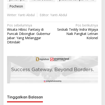
Pocheon
Writer: Yanti Abdul
Editor: Yanti Abdul
N
Pos sebelumnya
Pos berikutnya
Wisata Hibisc Fantasy di
Seskab Teddy Indra Wijaya
a
Puncak Dibongkar. Gubernur
Naik Pangkat Letnan
v
Jabar: Yang Melanggar
Kolonel
Ditindak!
i
g
a
s
i
p
o
s
Tinggalkan Balasan