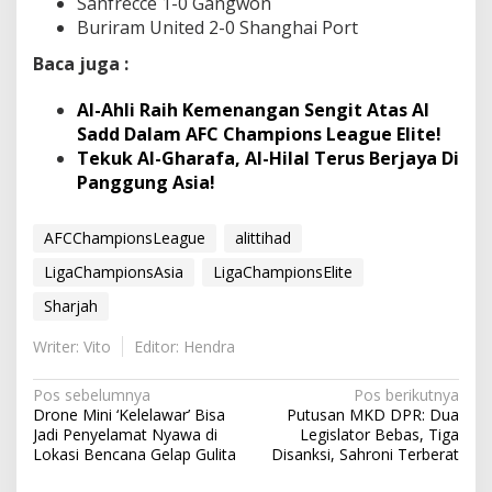
Sanfrecce 1-0 Gangwon
Buriram United 2-0 Shanghai Port
Baca juga :
Al-Ahli Raih Kemenangan Sengit Atas Al
Sadd Dalam AFC Champions League Elite!
Tekuk Al-Gharafa, Al-Hilal Terus Berjaya Di
Panggung Asia!
AFCChampionsLeague
alittihad
LigaChampionsAsia
LigaChampionsElite
Sharjah
Writer: Vito
Editor: Hendra
N
Pos sebelumnya
Pos berikutnya
Drone Mini ‘Kelelawar’ Bisa
Putusan MKD DPR: Dua
a
Jadi Penyelamat Nyawa di
Legislator Bebas, Tiga
v
Lokasi Bencana Gelap Gulita
Disanksi, Sahroni Terberat