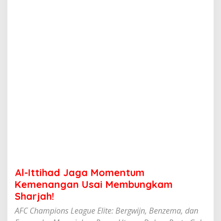
J
a
g
a
M
o
m
e
n
t
u
m
K
e
m
e
n
a
n
Al-Ittihad Jaga Momentum
g
a
Kemenangan Usai Membungkam
n
Sharjah!
U
s
AFC Champions League Elite: Bergwijn, Benzema, dan
a