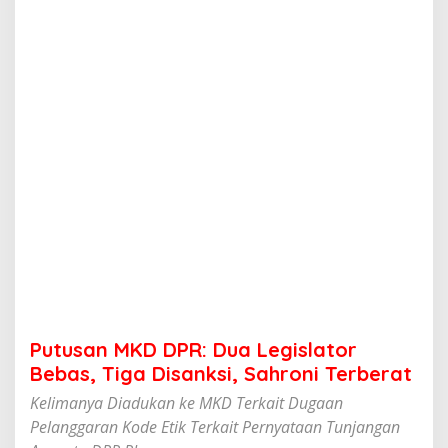
D
P
R
:
D
u
a
L
e
g
i
s
l
a
t
o
r
B
e
Putusan MKD DPR: Dua Legislator
b
a
Bebas, Tiga Disanksi, Sahroni Terberat
s
Kelimanya Diadukan ke MKD Terkait Dugaan
,
T
Pelanggaran Kode Etik Terkait Pernyataan Tunjangan
i