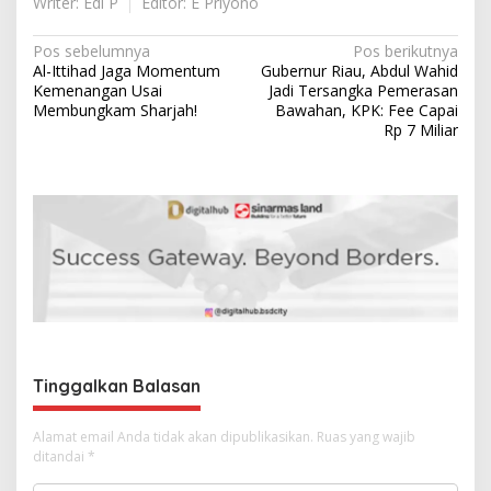
Writer: Edi P
Editor: E Priyono
N
Pos sebelumnya
Pos berikutnya
Al-Ittihad Jaga Momentum
Gubernur Riau, Abdul Wahid
a
Kemenangan Usai
Jadi Tersangka Pemerasan
v
Membungkam Sharjah!
Bawahan, KPK: Fee Capai
Rp 7 Miliar
i
g
a
s
i
p
o
s
Tinggalkan Balasan
Alamat email Anda tidak akan dipublikasikan.
Ruas yang wajib
ditandai
*