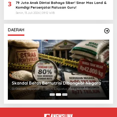
3
79 Juta Anak Diintai Bahaya Siber! Sinar Mas Land &
Komdigi Persenjatai Ratusan Guru!
Senin, 13 Juli 2026 | 09:12 WIB
DAERAH
A
Skandal Beras Bernutrisi Dibongkar Negara
T
Di Daerah, Nasional
|
Senin, 3 Agustus 2026 | 10:11 WIB
Di