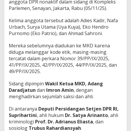
anggota DPR nonaktif dalam sidang di Kompleks
t
Parlemen, Senayan, Jakarta, Rabu (05/11/25).
Kelima anggota tersebut adalah Adies Kadir, Nafa
Urbach, Surya Utama (Uya Kuya), Eko Hendro
Purnomo (Eko Patrio), dan Ahmad Sahroni.
Mereka sebelumnya diadukan ke MKD karena
diduga melanggar kode etik, masing-masing
tercatat dalam perkara Nomor 39/PP/IX/2025,
41/PP/IX/2025, 42/PP/IX/2025, 44/PP/IX/2025, dan
49/PP/IX/2025.
Sidang dipimpin
Wakil Ketua MKD,
Adang
Daradjatun
dan
Imron Amin
, dengan
menghadirkan sejumlah saksi dan ahli.
Di antaranya
Deputi Persidangan Setjen DPR RI,
Suprihartini
, ahli hukum
Dr. Satya Arinanto
, ahli
kriminologi
Prof. Dr. Adrianus Eliasta
, dan
sosiolog
Trubus Rahardiansyah
.