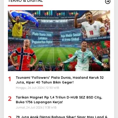
TEKNO & DIGITAL
1
Tsunami ‘Followers’ Piala Dunia, Haaland Keruk 32
Juta, Kiper 40 Tahun Bikin Geger!
Minggu, 26 Juli 2026 | 12:50 WIB
2
Tarikan Magnet Rp 1,4 Triliun D-HUB SEZ BSD City,
Buka 1736 Lapangan Kerja!
Jumat, 24 Juli 2026 | 11:38 WIB
79 Juta Anak Diintai Bahaya Siber! Sinar Mas Land &