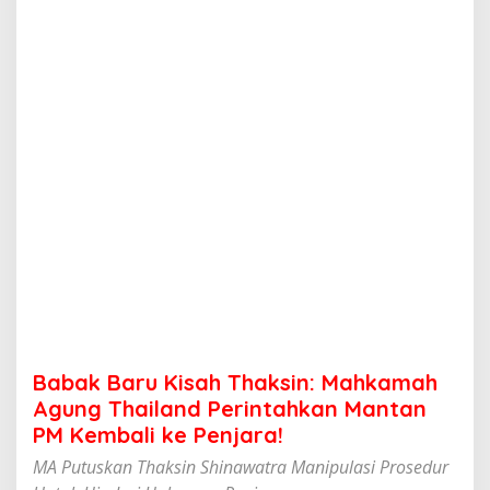
i
s
a
h
T
h
a
k
s
i
n
:
M
a
h
k
a
m
a
Babak Baru Kisah Thaksin: Mahkamah
h
A
Agung Thailand Perintahkan Mantan
g
PM Kembali ke Penjara!
u
n
MA Putuskan Thaksin Shinawatra Manipulasi Prosedur
g