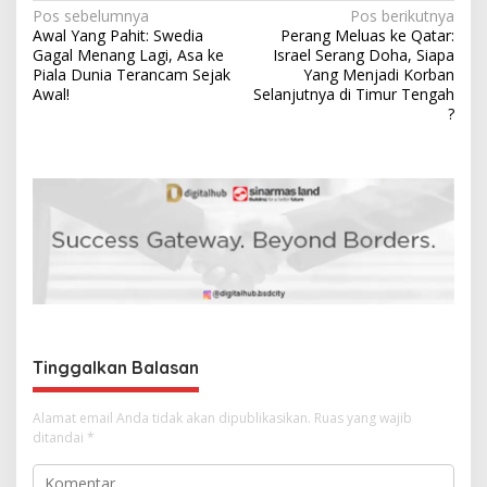
N
Pos sebelumnya
Pos berikutnya
Awal Yang Pahit: Swedia
Perang Meluas ke Qatar:
a
Gagal Menang Lagi, Asa ke
Israel Serang Doha, Siapa
v
Piala Dunia Terancam Sejak
Yang Menjadi Korban
Awal!
Selanjutnya di Timur Tengah
i
?
g
a
s
i
p
o
s
Tinggalkan Balasan
Alamat email Anda tidak akan dipublikasikan.
Ruas yang wajib
ditandai
*