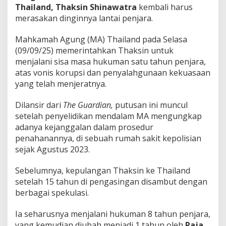
P
Thailand,
Thaksin Shinawatra
kembali harus
M
merasakan dinginnya lantai penjara.
K
e
Mahkamah Agung (MA) Thailand pada Selasa
m
(09/09/25) memerintahkan Thaksin untuk
b
a
menjalani sisa masa hukuman satu tahun penjara,
l
atas vonis korupsi dan penyalahgunaan kekuasaan
i
yang telah menjeratnya.
k
e
Dilansir dari
The Guardian,
putusan ini muncul
P
e
setelah penyelidikan mendalam MA mengungkap
n
adanya kejanggalan dalam prosedur
j
penahanannya, di sebuah rumah sakit kepolisian
a
sejak Agustus 2023.
r
a
!
Sebelumnya, kepulangan Thaksin ke Thailand
setelah 15 tahun di pengasingan disambut dengan
berbagai spekulasi.
Ia seharusnya menjalani hukuman 8 tahun penjara,
yang kemudian diubah menjadi 1 tahun oleh
Raja