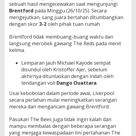
g
sebuah hasil mengecewakan saat mengunjungi
r
Brentford
pada Minggu (26/10/25). Secara
i
mengejutkan, sang juara bertahan ditumbangkan
s
dengan skor
3-2
oleh pihak tuan rumah.
!
Brentford tidak membuang-buang waktu dan
langsung merobek gawang The Reds pada menit
kelima.
Lemparan jauh Michael Kayode sempat
disundul oleh Kristoffer Ajer, sebelum
akhirnya dituntaskan dengan indah oleh
tendangan voli
Dango Ouattara
.
Usai kebobolan dalam periode awal, Liverpool
secara perlahan mulai meningkatkan serangan
mereka dan mengancam gawang Brentford.
Pasukan The Bees juga tidak ingin kalah dan
mampu membalas dengan beberapa serangan
yang menjaga kewaspadaan lini pertahanan The