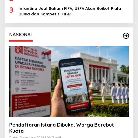
3
Infantino Jual Saham FIFA, UEFA Akan Boikot Piala
Dunia dan Kompetisi FIFA!
NASIONAL
Pendaftaran Istana Dibuka, Warga Berebut
Kuota
Rabu, 5 Agustus 2026 | 09:13 WIB