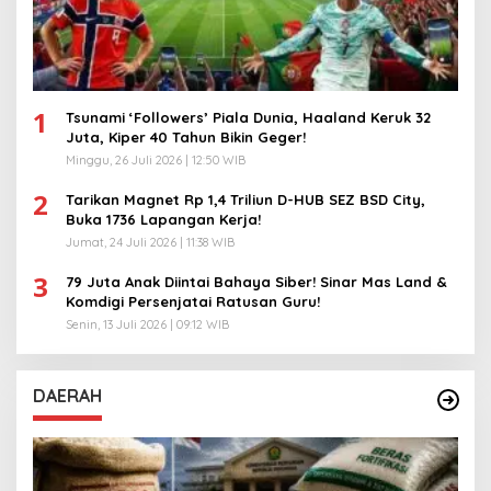
1
Tsunami ‘Followers’ Piala Dunia, Haaland Keruk 32
Juta, Kiper 40 Tahun Bikin Geger!
Minggu, 26 Juli 2026 | 12:50 WIB
2
Tarikan Magnet Rp 1,4 Triliun D-HUB SEZ BSD City,
Buka 1736 Lapangan Kerja!
Jumat, 24 Juli 2026 | 11:38 WIB
3
79 Juta Anak Diintai Bahaya Siber! Sinar Mas Land &
Komdigi Persenjatai Ratusan Guru!
Senin, 13 Juli 2026 | 09:12 WIB
DAERAH