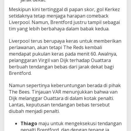
Meskipun kini tertinggal di papan skor, gol Kerkez
setidaknya tetap menjaga harapan comeback
Liverpool. Namun, Brentford justru tampil sebagai
tim yang lebih berbahaya dalam babak kedua.
Liverpool terus berupaya keras untuk memberikan
perlawanan, akan tetapi The Reds kembali
mendapat pukulan keras pada menit 60. Awalnya,
pelanggaran Virgil van Dijk terhadap Ouattara
berbuah tendangan bebas dari jarak dekat bagi
Brentford.
Namun sepertinya keberuntungan berada di pihak
The Bees. Tinjauan VAR menunjukkan bahwa van
Dijk melanggar Ouattara di dalam kotak penalti.
Lantas, keputusan tendangan bebas tersebut
diubah menjadi penalti.
Thiago
maju untuk mengeksekusi tendangan
penalti Brentford, dan dengan tenang ia