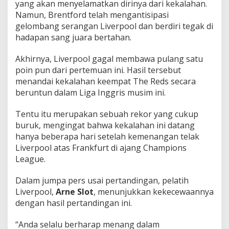
yang akan menyelamatkan dirinya dari kekalahan.
Namun, Brentford telah mengantisipasi
gelombang serangan Liverpool dan berdiri tegak di
hadapan sang juara bertahan.
Akhirnya, Liverpool gagal membawa pulang satu
poin pun dari pertemuan ini. Hasil tersebut
menandai kekalahan keempat The Reds secara
beruntun dalam Liga Inggris musim ini.
Tentu itu merupakan sebuah rekor yang cukup
buruk, mengingat bahwa kekalahan ini datang
hanya beberapa hari setelah kemenangan telak
Liverpool atas Frankfurt di ajang Champions
League.
Dalam jumpa pers usai pertandingan, pelatih
Liverpool,
Arne Slot
, menunjukkan kekecewaannya
dengan hasil pertandingan ini.
“Anda selalu berharap menang dalam