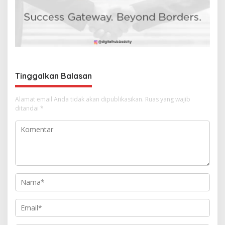
a
s
i
p
o
s
Tinggalkan Balasan
Alamat email Anda tidak akan dipublikasikan.
Ruas yang wajib
ditandai
*