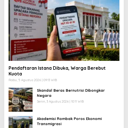
Pendaftaran Istana Dibuka, Warga Berebut
Kuota
Rabu, 5 Agustus 2026 | 09:13 WIB
Skandal Beras Bernutrisi Dibongkar
Negara
Senin, 3 Agustus 2026 | 10:11 WIB
Akademisi Rombak Poros Ekonomi
Transmigrasi