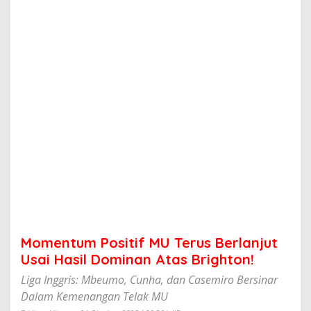
s
i
t
i
f
M
U
T
e
r
u
s
B
e
r
l
a
n
j
Momentum Positif MU Terus Berlanjut
u
t
Usai Hasil Dominan Atas Brighton!
U
Liga Inggris: Mbeumo, Cunha, dan Casemiro Bersinar
s
a
Dalam Kemenangan Telak MU
i