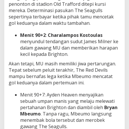
penonton di stadion Old Trafford ditepi kursi
mereka. Determinasi pasukan The Seagulls
sepertinya terbayar ketika pihak tamu mencetak
gol keduanya dalam waktu tambahan.
Menit 90+2
:
Charalampos Kostoulas
menyundul tendangan sudut James Milner ke
dalam gawang MU dan memberikan harapan
kecil kepada Brighton.
Akan tetapi, MU masih memiliki jiwa pertarungan.
Tepat sebelum peluit terakhir, The Red Devils
mampu bernafas lega ketika Mbeumo mencatat
gol keduanya dalam pertemuan ini.
Menit 90+7: Ayden Heaven menyajikan
sebuah umpan manis yang melaju melewati
pertahanan Brighton dan diambil oleh
Bryan
Mbeumo
. Tanpa ragu, Mbeumo langsung
menembak bola tersebut dan merobek
gawang The Seagulls.