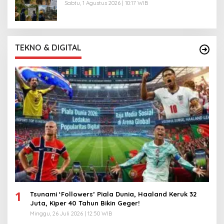
Sabtu, 1 Agustus 2026 | 10:17 WIB
TEKNO & DIGITAL
1
Tsunami ‘Followers’ Piala Dunia, Haaland Keruk 32
Juta, Kiper 40 Tahun Bikin Geger!
Minggu, 26 Juli 2026 | 12:50 WIB