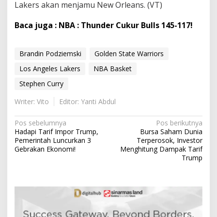
Lakers akan menjamu New Orleans. (VT)
Baca juga : NBA : Thunder Cukur Bulls 145-117!
Brandin Podziemski
Golden State Warriors
Los Angeles Lakers
NBA Basket
Stephen Curry
Writer: Vito
Editor: Yanti Abdul
N
Pos sebelumnya
Pos berikutnya
Hadapi Tarif Impor Trump,
Bursa Saham Dunia
a
Pemerintah Luncurkan 3
Terperosok, Investor
v
Gebrakan Ekonomi!
Menghitung Dampak Tarif
Trump
i
g
a
s