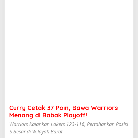
3
7
P
o
i
n
,
B
a
w
a
W
a
r
r
i
o
r
s
Curry Cetak 37 Poin, Bawa Warriors
M
e
Menang di Babak Playoff!
n
Warriors Kalahkan Lakers 123-116, Pertahankan Posisi
a
n
5 Besar di Wilayah Barat
g