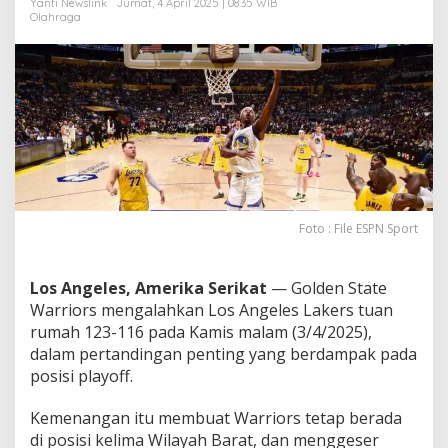
Yanti Newslink
Jumat, 4 April 2025 | 08:35 WIB
d
Olahraga
i
B
a
b
a
k
P
l
a
y
o
f
Foto : File ESPN Sport
f
!
Los Angeles, Amerika Serikat
— Golden State
Warriors mengalahkan Los Angeles Lakers tuan
rumah 123-116 pada Kamis malam (3/4/2025),
dalam pertandingan penting yang berdampak pada
posisi playoff.
Kemenangan itu membuat Warriors tetap berada
di posisi kelima Wilayah Barat, dan menggeser