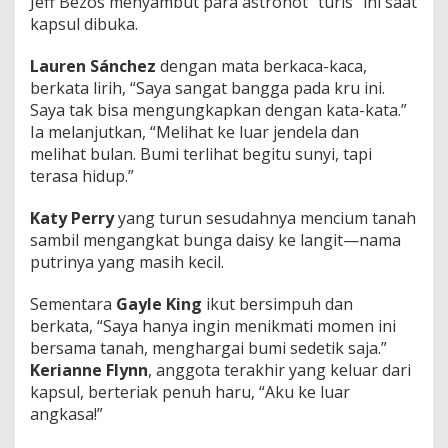
Jeff Bezos menyambut para astronot “turis” ini saat
kapsul dibuka.
Lauren Sánchez
dengan mata berkaca-kaca,
berkata lirih, “Saya sangat bangga pada kru ini.
Saya tak bisa mengungkapkan dengan kata-kata.”
Ia melanjutkan, “Melihat ke luar jendela dan
melihat bulan. Bumi terlihat begitu sunyi, tapi
terasa hidup.”
Katy Perry
yang turun sesudahnya mencium tanah
sambil mengangkat bunga daisy ke langit—nama
putrinya yang masih kecil.
Sementara
Gayle King
ikut bersimpuh dan
berkata, “Saya hanya ingin menikmati momen ini
bersama tanah, menghargai bumi sedetik saja.”
Kerianne Flynn
, anggota terakhir yang keluar dari
kapsul, berteriak penuh haru, “Aku ke luar
angkasa!”