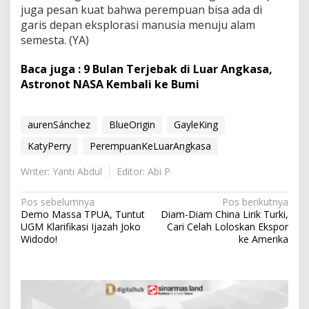
juga pesan kuat bahwa perempuan bisa ada di
garis depan eksplorasi manusia menuju alam
semesta. (YA)
Baca juga : 9 Bulan Terjebak di Luar Angkasa,
Astronot NASA Kembali ke Bumi
aurenSánchez
BlueOrigin
GayleKing
KatyPerry
PerempuanKeLuarAngkasa
Writer: Yanti Abdul
Editor: Abi P
N
Pos sebelumnya
Pos berikutnya
Demo Massa TPUA, Tuntut
Diam-Diam China Lirik Turki,
a
UGM Klarifikasi Ijazah Joko
Cari Celah Loloskan Ekspor
v
Widodo!
ke Amerika
i
g
a