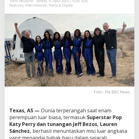
Yanti Newslink
Selasa, 15 April 2025 | 15:05 WIB
,
Features
,
Internasional
,
Tekno & Digital
T
e
r
m
a
s
u
k
K
a
t
y
P
e
r
r
Foto : File BBC News
y
!
Texas, AS —
Dunia terperangah saat enam
perempuan luar biasa, termasuk
Superstar Pop
Katy Perry dan tunangan Jeff Bezos, Lauren
Sánchez,
berhasil menuntaskan misi luar angkasa
yang menandai babak baru dalam sejarah