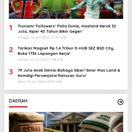
1
Tsunami ‘Followers’ Piala Dunia, Haaland Keruk 32
Juta, Kiper 40 Tahun Bikin Geger!
Minggu, 26 Juli 2026 | 12:50 WIB
2
Tarikan Magnet Rp 1,4 Triliun D-HUB SEZ BSD City,
Buka 1736 Lapangan Kerja!
Jumat, 24 Juli 2026 | 11:38 WIB
3
79 Juta Anak Diintai Bahaya Siber! Sinar Mas Land &
Komdigi Persenjatai Ratusan Guru!
Senin, 13 Juli 2026 | 09:12 WIB
DAERAH