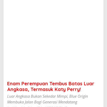
u
a
n
T
e
m
b
u
s
B
a
t
a
s
L
u
a
r
A
Enam Perempuan Tembus Batas Luar
n
g
Angkasa, Termasuk Katy Perry!
k
Luar Angkasa Bukan Sekedar Mimpi, Blue Origin
a
s
Membuka Jalan Bagi Generasi Mendatang
a