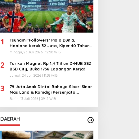
1
Tsunami ‘Followers’ Piala Dunia,
Haaland Keruk 32 Juta, Kiper 40 Tahun
Bikin Geger!
Minggu, 26 Juli 2026 | 12:50 WIB
2
Tarikan Magnet Rp 1,4 Triliun D-HUB SEZ
BSD City, Buka 1736 Lapangan Kerja!
Jumat, 24 Juli 2026 | 11:38 WIB
3
79 Juta Anak Diintai Bahaya Siber! Sinar
Mas Land & Komdigi Persenjatai
Ratusan Guru!
Senin, 13 Juli 2026 | 09:12 WIB
DAERAH