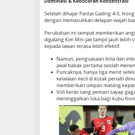
Dominasi & Kebocoran Konsentrasi
e
r
Setelah dihajar Pantai Gading 4-0, H
t
dengan memasukkan delapan wajah baru 
a
K
Perubahan ini sempat memberikan angin
r
i
digalang Kim Min-jae tampil jauh lebih 
s
kepada lawan terasa lebih efektif.
i
s
Namun, penguasaan bola dan inte
G
awal babak pertama seolah menemu
o
l
Puncaknya, hanya tiga menit setel
!
kelalaian kecil di kotak penalti d
memberikan umpan matang kepa
Voli keras sang pemain sayap gag
meninggalkan luka bagi kubu Korea