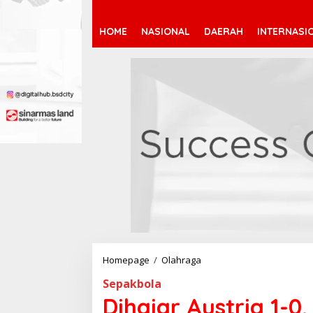
HOME
NASIONAL
DAERAH
INTERNASI
Homepage
/
Olahraga
D
i
Sepakbola
h
a
Dihajar Austria 1-0
j