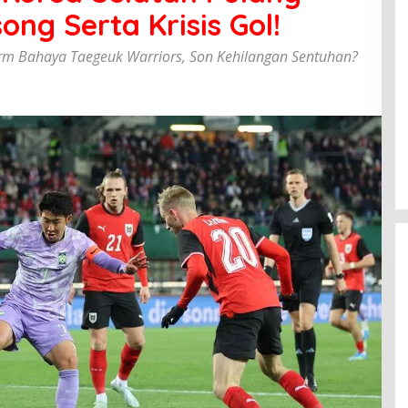
ng Serta Krisis Gol!
Alarm Bahaya Taegeuk Warriors, Son Kehilangan Sentuhan?