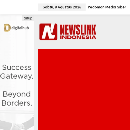
L
e
Sabtu, 8 Agustus 2026
Pedoman Media Siber
w
a
tutup
t
i
k
e
k
o
n
t
e
n