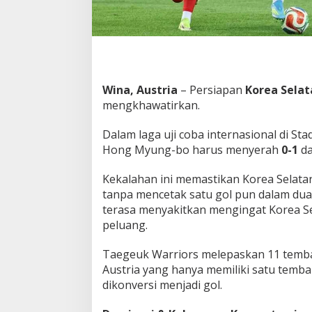
P
u
l
a
n
g
D
Wina, Austria
– Persiapan
Korea Selat
e
mengkhawatirkan.
n
g
Dalam laga uji coba internasional di St
a
Hong Myung-bo harus menyerah
0-1
da
n
T
a
Kekalahan ini memastikan Korea Selatan
n
tanpa mencetak satu gol pun dalam dua 
g
terasa menyakitkan mengingat Korea S
a
peluang.
n
K
o
Taegeuk Warriors melepaskan 11 temba
s
Austria yang hanya memiliki satu temb
o
dikonversi menjadi gol.
n
g
S