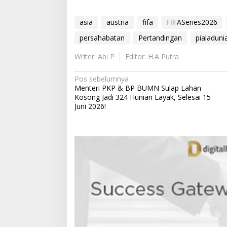
asia
austria
fifa
FIFASeries2026
persahabatan
Pertandingan
pialadun
Writer: Abi P
Editor: H.A Putra
N
Pos sebelumnya
Menteri PKP & BP BUMN Sulap Lahan
a
Kosong Jadi 324 Hunian Layak, Selesai 15
v
Juni 2026!
i
g
a
s
i
p
o
s