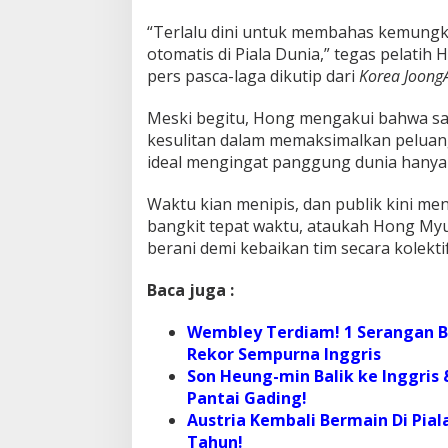
“Terlalu dini untuk membahas kemungki
otomatis di Piala Dunia,” tegas pelati
pers pasca-laga dikutip dari
Korea JoongA
Meski begitu, Hong mengakui bahwa s
kesulitan dalam memaksimalkan peluang
ideal mengingat panggung dunia hanya t
Waktu kian menipis, dan publik kini m
bangkit tepat waktu, ataukah Hong M
berani demi kebaikan tim secara kolektif.
Baca juga :
Wembley Terdiam! 1 Serangan B
Rekor Sempurna Inggris
Son Heung-min Balik ke Inggris 
Pantai Gading!
Austria Kembali Bermain Di Pial
Tahun!