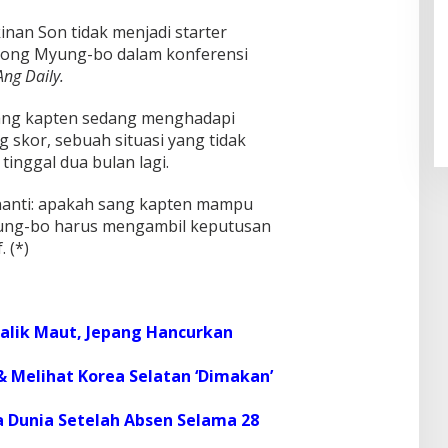
nan Son tidak menjadi starter
h Hong Myung-bo dalam konferensi
Pendaftaran Istana Dibuka,
Warga Berebut Kuota
ng Daily.
Di Daerah, Nasional
|
Rabu, 5 Agustus 2026 |
09:13 WIB
ang kapten sedang menghadapi
 skor, sebuah situasi yang tidak
inggal dua bulan lagi.
enanti: apakah sang kapten mampu
yung-bo harus mengambil keputusan
 (*)
alik Maut, Jepang Hancurkan
& Melihat Korea Selatan ‘Dimakan’
a Dunia Setelah Absen Selama 28