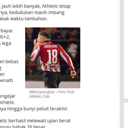
jauh lebih banyak, Athletic tetap
rnya, kedudukan masih imbang
abak waktu tambahan.
rbayar
05+2,
s lega
an bebas
g
an
enalti
Mikel Jauregizar – Foto: Dok.
engejar
Athletic Club
thletic
 hingga bunyi peluit terakhir.
tic berhasil melewati ujian berat
nuju babak 16 besar.