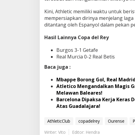
Kini, Athletic memiliki waktu untuk ber
mempersiapkan dirinya menjelang laga
ditantang oleh Espanyol dalam pekan pe
Hasil Lainnya Copa del Rey
Burgos 3-1 Getafe
Real Murcia 0-2 Real Betis
Baca juga :
Mbappe Borong Gol, Real Madri
Atletico Mengandalkan Magis G
Melawan Baleares!
Barcelona Dipaksa Kerja Kera
Atas Guadalajara!
AthleticClub
copadelrey
Ourense
P
Writer: Vito
Editor: Hendra