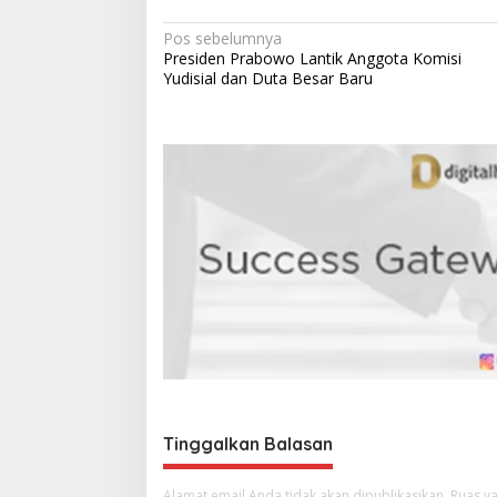
N
Pos sebelumnya
Presiden Prabowo Lantik Anggota Komisi
a
Yudisial dan Duta Besar Baru
v
i
g
a
s
i
p
o
s
Tinggalkan Balasan
Alamat email Anda tidak akan dipublikasikan.
Ruas ya