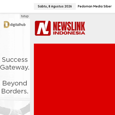
L
e
Sabtu, 8 Agustus 2026
Pedoman Media Siber
w
a
tutup
t
i
k
e
k
o
n
t
e
n