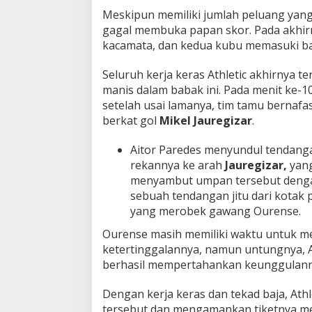
b
Meskipun memiliki jumlah peluang yang 
gagal membuka papan skor. Pada akhi
kacamata, dan kedua kubu memasuki b
Seluruh kerja keras Athletic akhirnya te
manis dalam babak ini. Pada menit ke-1
setelah usai lamanya, tim tamu bernafa
berkat gol
Mikel Jauregizar
.
Aitor Paredes menyundul tendang
rekannya ke arah
Jauregizar,
yan
menyambut umpan tersebut deng
sebuah tendangan jitu dari kotak p
yang merobek gawang Ourense.
Ourense masih memiliki waktu untuk m
ketertinggalannya, namun untungnya, A
berhasil mempertahankan keunggulannya
Dengan kerja keras dan tekad baja, Athle
tersebut dan mengamankan tiketnya me