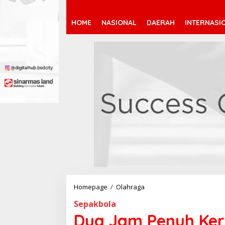
HOME
NASIONAL
DAERAH
INTERNASI
Homepage
/
Olahraga
D
u
Sepakbola
a
J
Dua Jam Penuh Keri
a