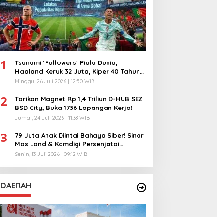
1
Tsunami ‘Followers’ Piala Dunia,
Haaland Keruk 32 Juta, Kiper 40 Tahun
Bikin Geger!
Minggu, 26 Juli 2026 | 12:50 WIB
2
Tarikan Magnet Rp 1,4 Triliun D-HUB SEZ
BSD City, Buka 1736 Lapangan Kerja!
Jumat, 24 Juli 2026 | 11:38 WIB
3
79 Juta Anak Diintai Bahaya Siber! Sinar
Mas Land & Komdigi Persenjatai
Ratusan Guru!
Senin, 13 Juli 2026 | 09:12 WIB
DAERAH