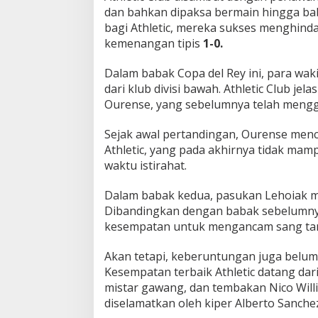
dan bahkan dipaksa bermain hingga b
n
y
bagi Athletic, mereka sukses menghinda
e
kemenangan tipis
1-0.
l
a
Dalam babak Copa del Rey ini, para wak
m
dari klub divisi bawah. Athletic Club je
a
t
Ourense, yang sebelumnya telah mengg
N
y
Sejak awal pertandingan, Ourense men
a
Athletic, yang pada akhirnya tidak m
w
waktu istirahat.
a
A
t
Dalam babak kedua, pasukan Lehoiak 
h
Dibandingkan dengan babak sebelumnya
l
kesempatan untuk mengancam sang ta
e
t
Akan tetapi, keberuntungan juga belum 
i
c
Kesempatan terbaik Athletic datang da
C
mistar gawang, dan tembakan Nico Will
l
diselamatkan oleh kiper Alberto Sanche
u