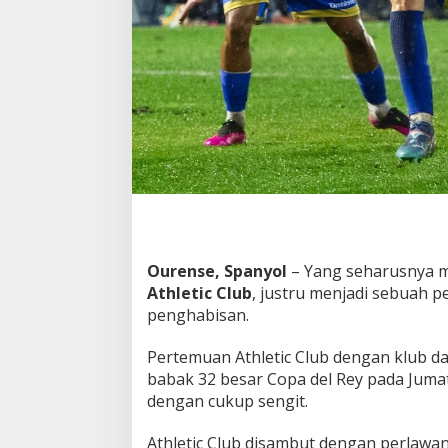
u
n
g
g
a
l
J
a
u
r
e
g
i
z
a
Ourense, Spanyol
– Yang seharusnya m
r
Athletic Club
, justru menjadi sebuah p
M
penghabisan.
e
n
Pertemuan Athletic Club dengan klub dari
j
a
babak 32 besar Copa del Rey pada Jumat
d
dengan cukup sengit.
i
P
Athletic Club disambut dengan perlawa
e