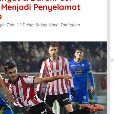
 Menjadi Penyelamat
b
angan Tipis 1-0 Dalam Babak Waktu Tambahan