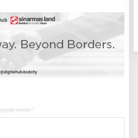
Pendaftaran Istana Dibuka,
Warga Berebut Kuota
Di Daerah, Nasional
|
Rabu, 5 Agustus 2026 |
09:13 WIB
ng wajib ditandai
*