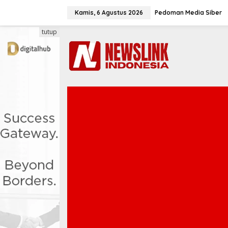
L
e
Kamis, 6 Agustus 2026
Pedoman Media Siber
w
a
tutup
t
i
k
e
k
o
n
t
e
n