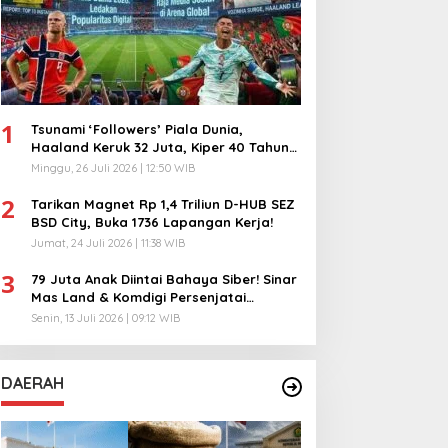
1
Tsunami ‘Followers’ Piala Dunia,
Haaland Keruk 32 Juta, Kiper 40 Tahun
Bikin Geger!
Minggu, 26 Juli 2026 | 12:50 WIB
2
Tarikan Magnet Rp 1,4 Triliun D-HUB SEZ
BSD City, Buka 1736 Lapangan Kerja!
Jumat, 24 Juli 2026 | 11:38 WIB
3
79 Juta Anak Diintai Bahaya Siber! Sinar
Mas Land & Komdigi Persenjatai
Ratusan Guru!
Senin, 13 Juli 2026 | 09:12 WIB
DAERAH