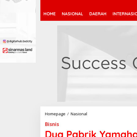
HOME
NASIONAL
DAERAH
INTERNASI
Homepage
/
Nasional
D
u
Bisnis
a
P
Dua Pabrik Yamaha 
a