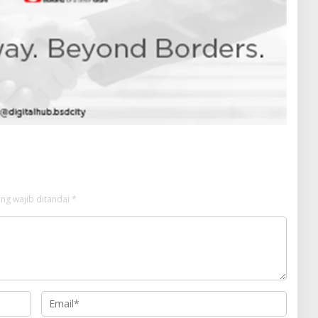
ng wajib ditandai
*