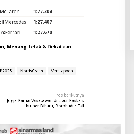
McLaren
1:27.304
Pendaftaran Istana Dibuka,
ll
Mercedes
1:27.407
Warga Berebut Kuota
Di Daerah, Nasional
|
Rabu, 5 Agustus 2026 |
rc
Ferrari
1:27.670
09:13 WIB
rain, Menang Telak & Dekatkan
GP2025
NorrisCrash
Verstappen
Pos berikutnya
Jogja Ramai Wisatawan di Libur Paskah:
Kuliner Diburu, Borobudur Full