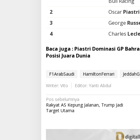
Bull Racing
2
Oscar
Piastri
3
George
Russe
4
Charles
Lecle
Baca juga : Piastri Dominasi GP Bah
Posisi Juara Dunia
F1ArabSaudi
HamiltonFerrari
Jeddah
Writer: Vito
Editor: Yanti Abdul
N
Pos sebelumnya
Rakyat AS Kepung Jalanan, Trump Jadi
a
Target Utama
v
i
g