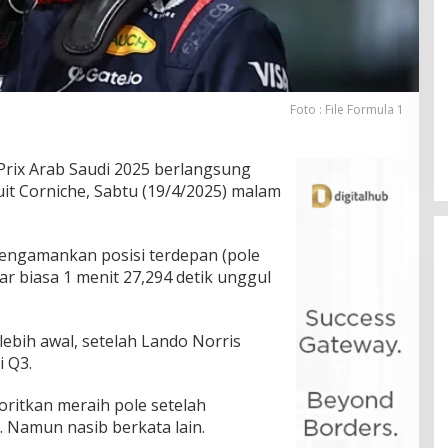
Foto : File Formula 1
 Prix Arab Saudi 2025 berlangsung
t Corniche, Sabtu (19/4/2025) malam
engamankan posisi terdepan (pole
ar biasa 1 menit 27,294 detik unggul
ebih awal, setelah Lando Norris
i Q3.
voritkan meraih pole setelah
 Namun nasib berkata lain.