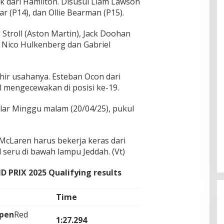
tik dari Hamilton. Disusul Liam Lawson
ar (P14), dan Ollie Bearman (P15).
 Stroll (Aston Martin), Jack Doohan
, Nico Hulkenberg dan Gabriel
khir usahanya. Esteban Ocon dari
l mengecewakan di posisi ke-19.
lar Minggu malam (20/04/25), pukul
McLaren harus bekerja keras dari
 seru di bawah lampu Jeddah. (Vt)
D PRIX 2025
Qualifying results
Time
pen
Red
1:27.294