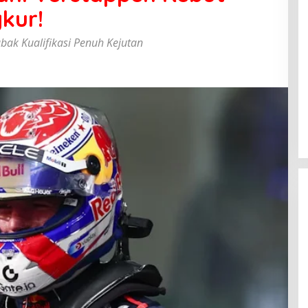
gkur!
ak Kualifikasi Penuh Kejutan