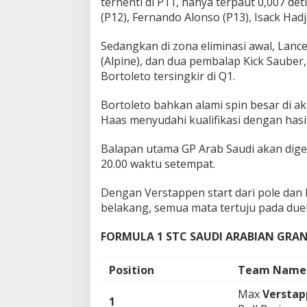
terhenti di P11, hanya terpaut 0,007 de
(P12), Fernando Alonso (P13), Isack Hadj
Sedangkan di zona eliminasi awal, Lance
(Alpine), dan dua pembalap Kick Sauber
Bortoleto tersingkir di Q1.
Bortoleto bahkan alami spin besar di a
Haas menyudahi kualifikasi dengan hasi
Balapan utama GP Arab Saudi akan dige
20.00 waktu setempat.
Dengan Verstappen start dari pole dan 
belakang, semua mata tertuju pada duel
FORMULA 1 STC SAUDI ARABIAN GRAN
Position
Team Name
Max
Verstap
1