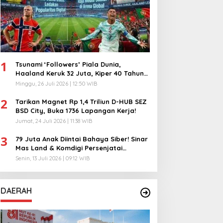
1
Tsunami ‘Followers’ Piala Dunia,
Haaland Keruk 32 Juta, Kiper 40 Tahun
Bikin Geger!
Minggu, 26 Juli 2026 | 12:50 WIB
2
Tarikan Magnet Rp 1,4 Triliun D-HUB SEZ
BSD City, Buka 1736 Lapangan Kerja!
Jumat, 24 Juli 2026 | 11:38 WIB
3
79 Juta Anak Diintai Bahaya Siber! Sinar
Mas Land & Komdigi Persenjatai
Ratusan Guru!
Senin, 13 Juli 2026 | 09:12 WIB
DAERAH