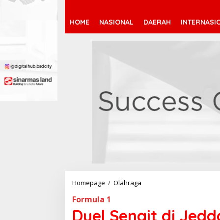
HOME
NASIONAL
DAERAH
INTERNASI
Homepage
/
Olahraga
D
u
Formula 1
e
l
Duel Sengit di Jed
S