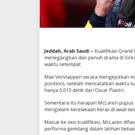
e
b
u
t
P
o
l
e
,
Jeddah, Arab Saudi –
Kualifikasi Grand
N
menegangkan dan penuh drama di Sirkui
o
waktu setempat.
r
r
i
Max Verstappen secara mengejutkan m
s
position), setelah mencatatkan waktu lu
T
hanya 0,010 detik dari Oscar Piastri.
e
r
Sementara itu harapan McLaren pupus l
s
u
mengalami kecelakaan keras di awal ses
n
g
Masuk ke sesi kualifikasi, McLaren difa
k
performa gemilang dalam latihan bebas.
u
r