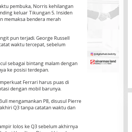
waktu pembuka, Norris kehilangan
nding keluar Tikungan 5. Insiden
dan memaksa bendera merah
engit pun terjadi. George Russell
atat waktu tercepat, sebelum
ncul sebagai bintang malam dengan
a ke posisi terdepan.
mperkuat Ferrari harus puas di
ptasi dengan mobil barunya.
Bull mengamankan P8, disusul Pierre
ngakhiri Q3 tanpa catatan waktu dan
 hampir lolos ke Q3 sebelum akhirnya